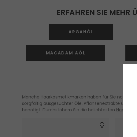
ERFAHREN SIE MEHR 
ARGANÖL
MACADAMIAÖL
Manche Haarkosmetikmarken haben für Sie nährende Öl
sorgfältig ausgesuchter Öle, Pflanzenextrakte und ande
benötigt. Durchstöbern Sie die beliebtesten
Haaröle