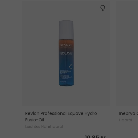
Revlon Professional Equave Hydro
Inebrya 
Fusio-Oil
Haaröl
Leichtes Nährhaaröl
10.85 Fr.