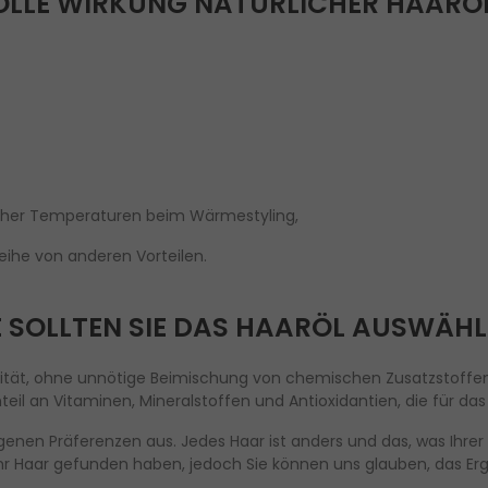
OLLE WIRKUNG NATÜRLICHER HAARÖL
oher Temperaturen beim Wärmestyling,
ihe von anderen Vorteilen.
 SOLLTEN SIE DAS HAARÖL AUSWÄH
alität, ohne unnötige Beimischung von chemischen Zusatzstoffen 
teil an Vitaminen, Mineralstoffen und Antioxidantien, die für 
genen Präferenzen aus. Jedes Haar ist anders und das, was Ihre
r Ihr Haar gefunden haben, jedoch Sie können uns glauben, das Er