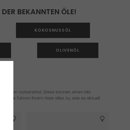
 DER BEKANNTEN ÖLE!
KOKOSNUSSÖL
OLIVENÖL
artypen vorbereitet. Diese können einen Mix
rodukte führen Ihrem Haar alles zu, was es aktuell