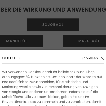
ÜBER DIE WIRKUNG UND ANWENDUNG
JOJOBAÖL
MANDELÖL
MARULAÖL
COOKIES
Schließen
HAARÖLE IHRER LIEBLINGSMARKEN
Wir verwenden Cookies, damit Ihr beliebter Online-Shop
-Cocktails zur Haarregenerierung und Pflege der jeweiligen Ha
ordnungsgemäß funktioniert. Um den Inhalt der Website auf
rer Aktivstoffe für eine gezielte Haarpflege beinhalten. Diese P
Ihre Bedürfnisse zuzuschneiden, für statistische und
Marketingzwecke sowie zur Personalisierung von Anzeigen
von Google und anderen Unternehmen. Indem Sie auf die
Schaltfläche „Alle zulassen“ klicken, geben Sie uns Ihr
Einverständnis, diese zu sammeln und zu verarbeiten, damit