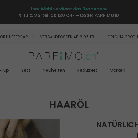
Ihre Wahl verdient das Besondere
✨ 10 % Vorteil ab 120 CHF – Code:
PARFIMO10
ORT LIEFERBAR
VERSANDKOSTEN AB 6.95 FR.
ORIGINALPRODU
e-up
Sets
Neuheiten
Reduziert
Marken
HAARÖL
NATÜRLICH