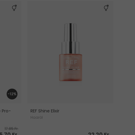
-12%
 Pro-
REF Shine Elixir
Haaröl
17.85 Fr.
5.70 Fr.
22.20 Fr.