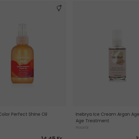
Color Perfect Shine Oil
Inebrya Ice Cream Argan Age
Age Treatment
Haaröl
14.45 Fr.
1