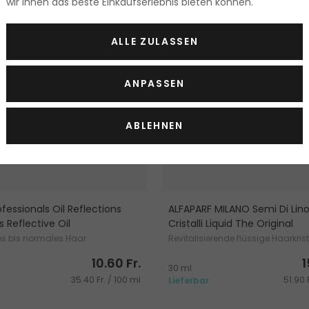
wir Ihnen das beste Einkaufserlebnis bieten können.
ALLE ZULASSEN
ANPASSEN
ABLEHNEN
fessionals Oil Reflections
ALFAPARF MILANO Semi Di Lin
 Reflective Oil
Cristalli Liquid The Original
nes bis normales Haar
Revitalisierende flüssige Haarkrist
10.60 Fr.
1
30 ml
35.40 Fr. / 100 ml
51.90 
Lieferbar