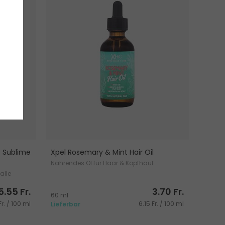
o Sublime
Xpel Rosemary & Mint Hair Oil
Nährendes Öl für Haar & Kopfhaut
alle
5.55 Fr.
3.70 Fr.
60 ml
Fr. / 100 ml
6.15 Fr. / 100 ml
Lieferbar