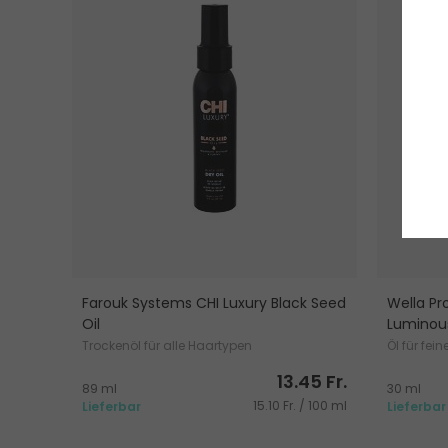
Farouk Systems CHI Luxury Black Seed
Wella Pro
Oil
Luminous
Trockenöl für alle Haartypen
Öl für fei
13.45 Fr.
89 ml
30 ml
15.10 Fr. / 100 ml
Lieferbar
Lieferbar