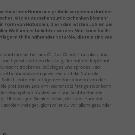
ussehen Ihres Haars und grübeln vergebens darüber
risches, vitales Aussehen zurückschenken können?
 in Form von Naturölen, die in den letzten Jahren bei
ller Welt immer beliebter werden. Was kann für Ihr
Pflege mithilfe nährender Naturöle, die rein sind wie
eschaffenheit her aus Öl. Das Öl nährt nämlich das
 und hydratisiert den Hauttalg, der auf der Kopfhaut
erursacht trockenes, brüchiges und sprödes Haar.
rstoffe anderswo zu gewinnen und die Naturöle
ar. Selbst Leute mit fettigerem Haar können von der
le profitieren. Das am Haaransatz fettige Haar kann
den Haarspitzen trocken sein und leichte Haaröle
gt. Überzeugen Sie sich selbst, dass das Haar bei
arölen kräftiger, glanzvoller du vor allem gesunder