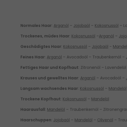
Normales Haar
:
Arganöl
–
Jojobaöl
–
Kokosnussöl
– L
Trockenes, müdes Haar
:
Kokosnussöl
–
Arganöl
–
Jojo
Geschädigtes Haar
:
Kokosnussöl
–
Jojobaöl
-
Mandel
Feines Haar
:
Arganöl
– Avocadoöl – Traubenkernöl –
Fettiges Haar und Kopfhaut
: Zitronenöl – Lavendelö
Krauses und gewelltes Haar
:
Arganöl
– Avocadoöl –
Langsam wachsendes Haar
:
Kokosnussöl
–
Mandelöl
Trockene Kopfhaut
:
Kokosnussöl
–
Mandelöl
Haarausfall
:
Mandelöl
– Traubenkernöl – Zitronengra
Haarschuppen
:
Jojobaöl
–
Mandelöl
–
Olivenöl
– Trau