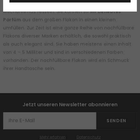
Angebot werden Sie nicht nur durch derer effektiven
Mechanismus fesseln. Sie können so
Ihr beliebtes
Parfüm
aus dem großen Flakon in einen kleinen
umfüllen. Zur Zeit ist eine ganze Reihe von nachfüllbare
Flakons diverser Marken erhältlch, die sowohl praktisch
als auch elegant sind. Sie haben meistens einen Inhalt
von 4 – 5 Mililiter und sind in verschiedenen Farben
vorhanden. Der nachfüllbare Flakon wird ein Schmuck
ihrer Handtasche sein.
Jetzt unseren Newsletter abonnieren
SENDEN
Mehr erfahren
Datenschutz