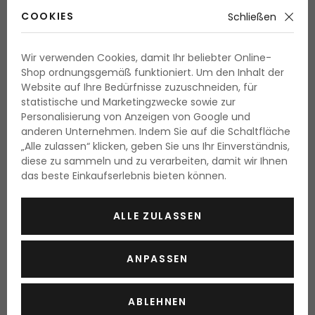
COOKIES
Schließen
Wir verwenden Cookies, damit Ihr beliebter Online-
Shop ordnungsgemäß funktioniert. Um den Inhalt der
Website auf Ihre Bedürfnisse zuzuschneiden, für
statistische und Marketingzwecke sowie zur
Möchten Sie Ihr belibtes Parfüm immer bei sich
Personalisierung von Anzeigen von Google und
haben
? Wie kann man es lösen wenn die normale
anderen Unternehmen. Indem Sie auf die Schaltfläche
Verpackung für das tägliche Tragen in der Handtasche
„Alle zulassen“ klicken, geben Sie uns Ihr Einverständnis,
diese zu sammeln und zu verarbeiten, damit wir Ihnen
zu schwer ist? Kaufen Sie
einen kleinen nachfüllbaren
das beste Einkaufserlebnis bieten können.
Flakon
, welchen Sie immer mit tragen können, egal
wohin Sie gehen! In der Handtasche zur Arbeit oder im
ALLE ZULASSEN
Koffer zum Verreisen oder in der Tasche beim
Spaziergang.
ANPASSEN
Nachfüllbare Flakons
ABLEHNEN
Die nachfüllbaren Flakons für Parfüme aus unserem