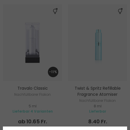
-11%
Travalo Classic
Twist & Spritz Refillable
Fragrance Atomiser
Nachfüllbarer Flakon
Nachfüllbarer Flakon
5 ml
8 ml
Lieferbar 4 Varianten
Lieferbar
ab 10.65 Fr.
8.40 Fr.
ab 212.75 Fr. / 100 ml
104.85 Fr. / 100 ml