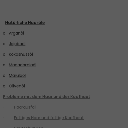
Natürliche Haaröle
o
Arganöl
o
Jojobaöl
o
Kokosnussöl
o
Macadamiaöl
o
Marulaöl
o
Olivenöl
Probleme mit dem Haar und der Kopfhaut
·
Haarausfall
·
Fettiges Haar und fettige Kopfhaut