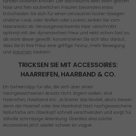
runden lockeren Knoten. Der Nachwuchs wirkt beim glatten
Haar und fein säuberlichen Frisuren besonders krass.
Entscheiden Sie sich für einen zerzausten locker-lässigen
Undone-Look, oder Wellen oder Locken, lenken Sie vom
Haaransatz ab. Herausgewachsenes Haar verschmilzt
optimal mit der dynamischen Frisur und wirkt schon fast so,
als wäre dieser gewollt. Konzentrieren Sie sich also darauf,
dass Sie in Ihre Frisur eine griffige Textur, mehr Bewegung
und
Volumen
zaubern.
TRICKSEN SIE MIT ACCESSOIRES:
HAARREIFEN, HAARBAND & CO.
Ein Geheimtipp für alle, die sich über einen
nachgewachsenen Ansatz nicht ärgern wollen, sind
Haarreifen, Haarband etc. Je breiter das Modell, desto besser,
denn der Haarreif oder das Haarband lässt nachgewaschene
Naturfarbe am Oberkopf schnell verschwinden und sorgt für
stilvolle schmissige Ablenkung. Überdies sind solche
Accessoires jetzt wieder schwer en vogue.