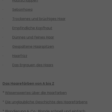
·
Hautschuppen
·
Seborrhoea
·
Trockenes und brüchiges Haar
·
Empfindliche Kopfhaut
·
Dünnes und feines Haar
·
Gespaltene Haarspitzen
·
Haarfrizz
·
Das Ergrauen des Haars
Das Haarefärben von A bis Z
*
Wissenswertes über die Haarfarben
*
Die unglaubliche Geschichte des Haarefärbens
*
Blondierung & Co.: Blonde schnell und einfach