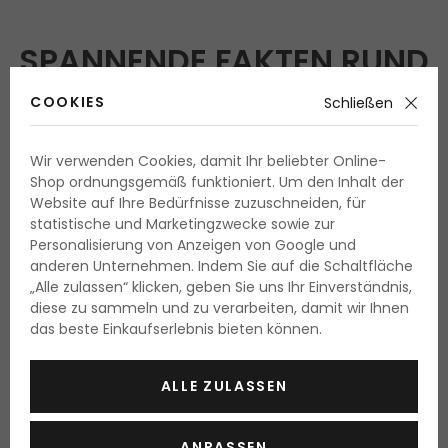
SPANNENDE FAKTEN RUND
UMS HAAR UND DIE
COOKIES
Schließen
HAARPFLEGE
Wir verwenden Cookies, damit Ihr beliebter Online-
Shop ordnungsgemäß funktioniert. Um den Inhalt der
Website auf Ihre Bedürfnisse zuzuschneiden, für
Enzyklopädie der Schönheit
:
Haarpflege
statistische und Marketingzwecke sowie zur
Personalisierung von Anzeigen von Google und
·
Haarpflege-Guide: Haar richtig pflegen
anderen Unternehmen. Indem Sie auf die Schaltfläche
·
Haarpflege-Fehler: Angewohnheiten, die Ihr Haar
„Alle zulassen“ klicken, geben Sie uns Ihr Einverständnis,
unauffällig schädigen
diese zu sammeln und zu verarbeiten, damit wir Ihnen
das beste Einkaufserlebnis bieten können.
·
Haarregeneration
·
Nahrung und beliebteste Ingredienzien der
ALLE ZULASSEN
Haarkosmetik
·
Strittige Inhaltsstoffe in der Haarkosmetik
ANPASSEN