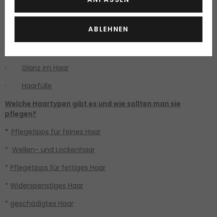
·
Lebensmittel für schönes Haar
ABLEHNEN
·
Sonnenhaarschutz
·
Hydratation des Haars
·
Glanz im Haar
·
Haarfülle
Welche Haartypen gibt es und wie sollten man sie
pflegen?
*
Pflegetipps für feines Haar
*
Wellen- und Lockenhaar
*
Pflegetipps für fettiges Haar
*
Widerspenstiges Haar
*
geschädigtes Haar