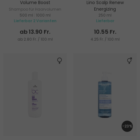
Volume Boost
Lino Scalp Renew
Energizing
Shampoo für Haarvolumen
500 ml
|
1000 ml
250 ml
Stärkendes Shampoo gegen
Lieferbar 2 Varianten
Lieferbar
Haarausfall
ab 13.90 Fr.
10.55 Fr.
ab 2.80 Fr. / 100 ml
4.25 Fr. / 100 ml
-23%