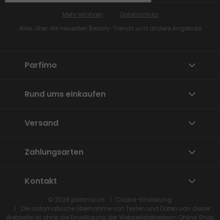
Mehr erfahren
Datenschutz
Alles über die neuesten Beauty-Trends und andere Angebote
Parfimo
Rund ums einkaufen
Versand
Zahlungsarten
Kontakt
© 2026
parfimo.ch
Cookie-Einstellung
Die automatische Übernahme von Texten und Daten von dieser
Webseite ist ohne die Einwilligung der Webseitebetreiberin
Online Shop