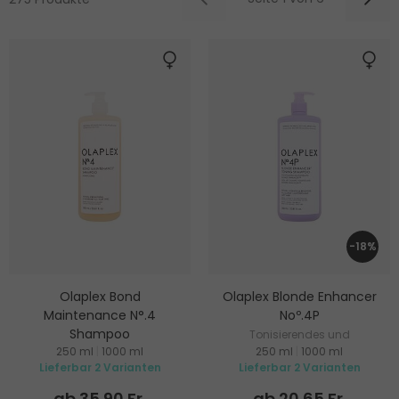
-18%
Olaplex Bond
Olaplex Blonde Enhancer
Maintenance N°.4
Noº.4P
Shampoo
Tonisierendes und
250 ml
|
1000 ml
250 ml
|
1000 ml
Regenerierendes Shampoo
regenerierendes Shampoo für
Lieferbar 2 Varianten
Lieferbar 2 Varianten
für alle Haartypen
blondes Haar
ab 35.90 Fr.
ab 20.65 Fr.