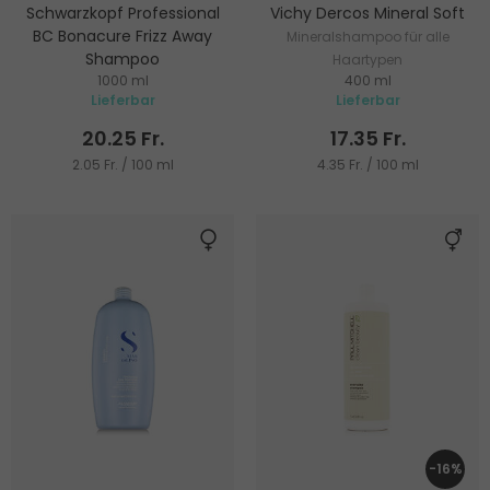
Schwarzkopf Professional
Vichy Dercos Mineral Soft
BC Bonacure Frizz Away
Mineralshampoo für alle
Shampoo
Haartypen
1000 ml
400 ml
Shampoo für widerspenstiges
Lieferbar
Lieferbar
und frizziges Haar
20.25 Fr.
17.35 Fr.
2.05 Fr. / 100 ml
4.35 Fr. / 100 ml
-16%