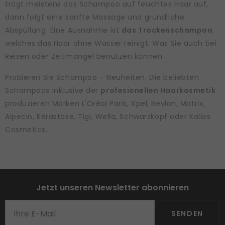
trägt meistens das Schampoo auf feuchtes Haar auf,
dann folgt eine sanfte Massage und gründliche
Abspüllung. Eine Ausnahme ist
das Trockenschampoo
,
welches das Haar ohne Wasser reinigt. Was Sie auch bei
Reisen oder Zeitmangel benutzen können.
Probieren Sie Schampoo – Neuheiten. Die beliebten
Schampoos inklusive der
profesionellen Haarkosmetik
produzieren Marken L'Oréal Paris, Xpel, Revlon, Matrix,
Alpecin, Kérastase, Tigi, Wella, Schwarzkopf oder Kallos
Cosmetics.
Jetzt unseren Newsletter abonnieren
SENDEN