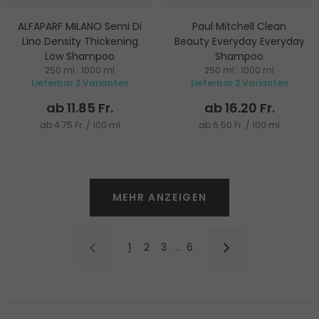
ALFAPARF MILANO Semi Di
Paul Mitchell Clean
Lino Density Thickening
Beauty Everyday Everyday
Low Shampoo
Shampoo
250 ml
|
1000 ml
250 ml
|
1000 ml
Shampoo
Shampoo
Lieferbar 2 Varianten
Lieferbar 2 Varianten
ab 11.85 Fr.
ab 16.20 Fr.
ab 4.75 Fr. / 100 ml
ab 6.50 Fr. / 100 ml
MEHR ANZEIGEN
1
2
3
…
6