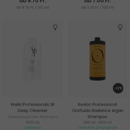
ab 9.70 Fr.
ab 7.00 Fr.
ab 9.70 Fr. / 100 ml
ab 2.35 Fr. / 100 ml
-12%
Wella Professionals SP
Revlon Professional
Deep Cleanser
Orofluido Radiance Argan
Shampoo
Tiefenreinigendes Shampoo
1000 ml
240 ml
|
1000 ml
Shampoo mit Arganöl für alle
Lieferbar
Lieferbar 2 Varianten
Haartypen