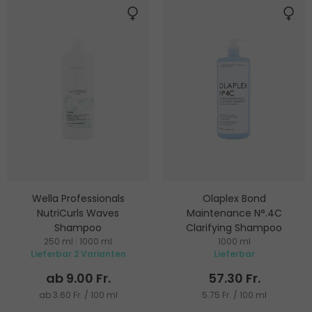
Wella Professionals
Olaplex Bond
NutriCurls Waves
Maintenance N°.4C
Shampoo
Clarifying Shampoo
250 ml
|
1000 ml
1000 ml
Shampoo für welliges Haar
Tiefenreinigendes und
Lieferbar 2 Varianten
Lieferbar
stärkendes Shampoo
ab 9.00 Fr.
57.30 Fr.
ab 3.60 Fr. / 100 ml
5.75 Fr. / 100 ml