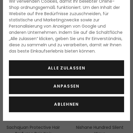
Wir verwenden Cookies, damit Ihr beliebter Online-
250 ml
50 ml
Shop ordnungsgemäß funktioniert. Um den Inhalt der
Lieferbar
Lieferbar
Website auf Ihre Bedürfnisse zuzuschneiden, für
statistische und Marketingzwecke sowie zur
12.85 Fr.
178.00 Fr.
Personalisierung von Anzeigen von Google und
5.15 Fr. / 100 ml
355.95 Fr. / 100 ml
anderen Unternehmen. Indem Sie auf die Schaltfläche
„Alle zulassen“ klicken, geben Sie uns Ihr Einverständnis,
diese zu sammeln und zu verarbeiten, damit wir Ihnen
das beste Einkaufserlebnis bieten können.
ALLE ZULASSEN
ANPASSEN
ABLEHNEN
Sachajuan Protective Hair
Nishane Hundred Silent