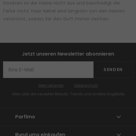
trocknet so die Haare nicht aus und beschädigt die
Farbe nicht. Haar Nebel wird langsam von den Haaren
verströmt, sodass Sie den Duft immer riechen.
Jetzt unseren Newsletter abonnieren
SENDEN
Mehr erfahren
Datenschutz
Alles über die neuesten Beauty-Trends und andere Angebote
Parfimo
Rund ums einkaufen