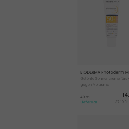
BIODERMA Photoderm M
Getönte Sonnencreme fürs 
gegen Melasma
14
40 ml
37.10 Fr
Lieferbar