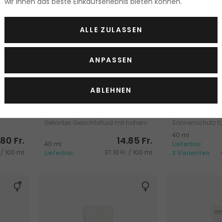
wir Ihnen das beste Einkaufserlebnis bieten können.
ALLE ZULASSEN
ANPASSEN
SHADE 
ABLEHNEN
Dry
BIODERMA Photoderm
BIODERMA Ph
ream
Aquafluid Tinted
Xdefense Ultra
Getöntes Gesichtsfluid mit hohem
Sonnenschutz fü
UV-Schutz
40 ml
.80 Fr.
14.85 Fr.
40 ml
Lieferbar
 / 100 ml
37.10 Fr. / 100 ml
Lieferbar
3 Varianten