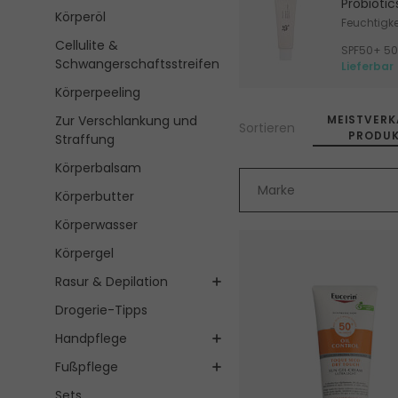
Probiotic
Körperöl
Feuchtigk
Sonnencre
Cellulite &
Schwangerschaftsstreifen
Lieferbar
Körperpeeling
Zur Verschlankung und
MEISTVERK
Sortieren
PRODUK
Straffung
Körperbalsam
Marke
Körperbutter
Körperwasser
Körpergel
Rasur & Depilation
Drogerie-Tipps
Handpflege
Fußpflege
Sets