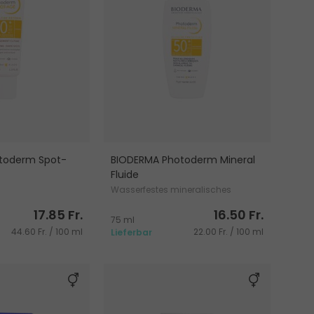
toderm Spot-
BIODERMA Photoderm Mineral
Fluide
Wasserfestes mineralisches
ncreme gegen
Sonnenfluid fürs Gesicht
17.85 Fr.
16.50 Fr.
tflecken
75 ml
44.60 Fr. / 100 ml
22.00 Fr. / 100 ml
Lieferbar