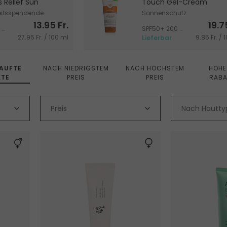
s Relief Sun
Touch Gel-Cream
eitsspendende
Sonnenschutz
13.95 Fr.
19.7
me für Gesicht
SPF50+ 50 ml
SPF50+ 200 ml
27.95 Fr. / 100 ml
9.85 Fr. / 
Lieferbar
AUFTE
NACH NIEDRIGSTEM
NACH HÖCHSTEM
HÖHE
TE
PREIS
PREIS
RAB
Preis
Nach Hautty