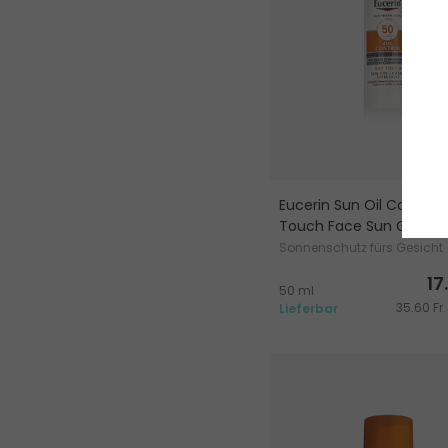
Eucerin Sun Oil Control 
Touch Face Sun Gel-C
Sonnenschutz fürs Gesicht
17
50 ml
35.60 Fr.
Lieferbar