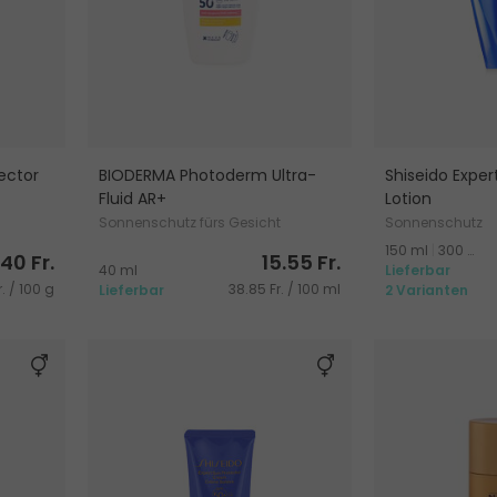
ector
BIODERMA Photoderm Ultra-
Shiseido Exper
Fluid AR+
Lotion
Sonnenschutz fürs Gesicht
Sonnenschutz
150 ml
|
300 ml
.40 Fr.
15.55 Fr.
40 ml
Lieferbar
. / 100 g
38.85 Fr. / 100 ml
Lieferbar
2 Varianten