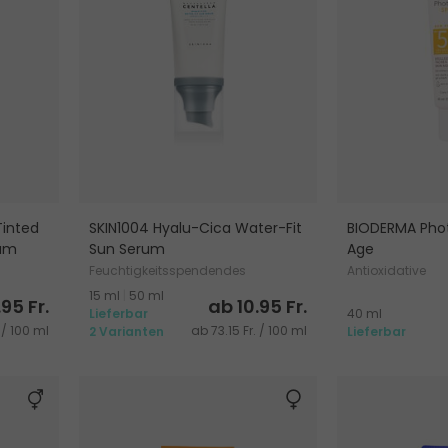
Tinted
SKIN1004 Hyalu-Cica Water-Fit
BIODERMA Pho
eam
Sun Serum
Age
Feuchtigkeitsspendendes
Antioxidative
Sonnenserum für Gesicht
Gesichtssonne
15 ml
|
50 ml
.95 Fr.
ab 10.95 Fr.
Falten & Pigmen
Lieferbar
40 ml
 / 100 ml
ab 73.15 Fr. / 100 ml
2 Varianten
Lieferbar