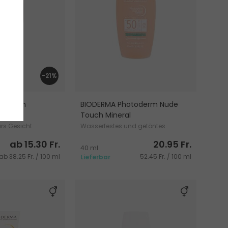
-21%
02
otoderm
BIODERMA Photoderm Nude
-Fluid
Touch Mineral
rs Gesicht
Wasserfestes und getöntes
Sonnenschutzmittel
ab 15.30 Fr.
20.95 Fr.
40 ml
ab 38.25 Fr. / 100 ml
52.45 Fr. / 100 ml
Lieferbar