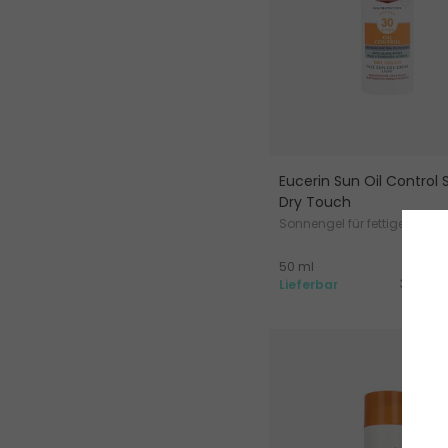
Eucerin Sun Oil Control 
Dry Touch
Sonnengel für fettige und
problematische Haut
18
50 ml
36.15 Fr
Lieferbar