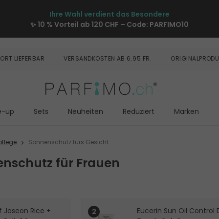
Ihre Wahl verdient das Besondere
✨ 10 % Vorteil ab 120 CHF – Code:
PARFIMO10
ORT LIEFERBAR
VERSANDKOSTEN AB 6.95 FR.
ORIGINALPRODU
e-up
Sets
Neuheiten
Reduziert
Marken
flege
Sonnenschutz fürs Gesicht
nschutz für Frauen
f Joseon Rice +
Eucerin Sun Oil Control 