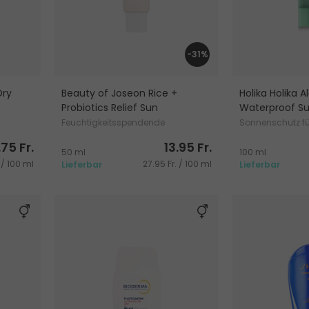
-31%
Dry
Beauty of Joseon Rice +
Holika Holika 
Probiotics Relief Sun
Waterproof S
Feuchtigkeitsspendende
Sonnenschutz fü
Sonnencreme für Gesicht
.75 Fr.
13.95 Fr.
50 ml
100 ml
 / 100 ml
27.95 Fr. / 100 ml
Lieferbar
Lieferbar