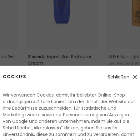
Sun Gel
Shiseido Expert Sun Protector
NUXE Sun Light
Cream
Leichtes Sonnenf
Sonnenschutz fürs Gesicht
Haut und Misch
COOKIES
Schließen
.10 Fr.
23.80 Fr.
50 ml
50 ml
. / 100 ml
47.60 Fr. / 100 ml
Lieferbar
Lieferbar
Wir verwenden Cookies, damit Ihr beliebter Online-Shop
ordnungsgemäß funktioniert. Um den Inhalt der Website auf
Ihre Bedürfnisse zuzuschneiden, für statistische und
Marketingzwecke sowie zur Personalisierung von Anzeigen
von Google und anderen Unternehmen. Indem Sie auf die
Schaltfläche „Alle zulassen“ klicken, geben Sie uns Ihr
Einverständnis, diese zu sammeln und zu verarbeiten, damit