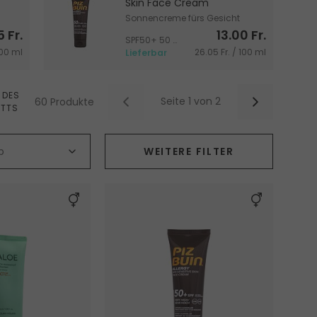
Skin Face Cream
Sonnencreme fürs Gesicht
5 Fr.
13.00 Fr.
gegen Allergien
SPF50+ 50 ml
100 ml
26.05 Fr. / 100 ml
Lieferbar
 DES
Seite 1 von 2
60 Produkte
ATTS
p
Nach Hautproblem
WEITERE FILTER