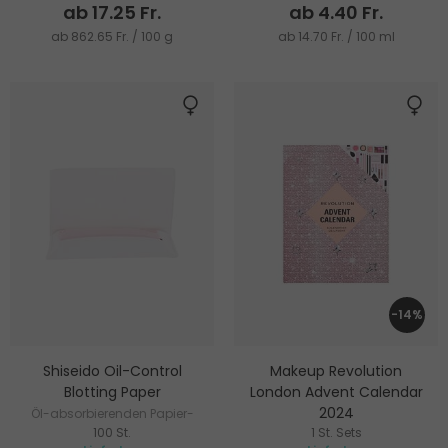
ab 17.25 Fr.
ab 4.40 Fr.
ab 862.65 Fr. / 100 g
ab 14.70 Fr. / 100 ml
-14%
Shiseido Oil-Control
Makeup Revolution
Blotting Paper
London Advent Calendar
2024
Öl-absorbierenden Papier-
100 St.
1 St. Sets
Tissues
Beauty Set