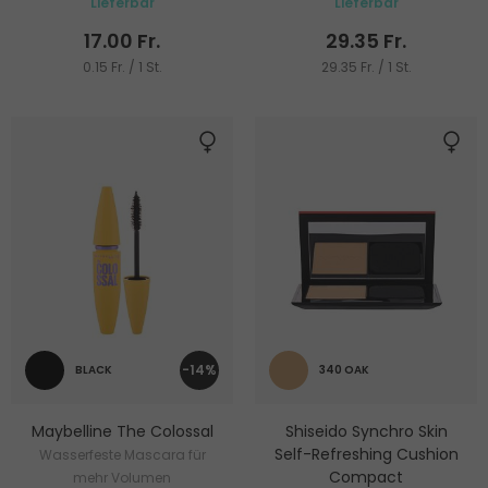
Lieferbar
Lieferbar
17.00 Fr.
29.35 Fr.
0.15 Fr. / 1 St.
29.35 Fr. / 1 St.
-14%
BLACK
340 OAK
Maybelline The Colossal
Shiseido Synchro Skin
Self-Refreshing Cushion
Wasserfeste Mascara für
Compact
mehr Volumen