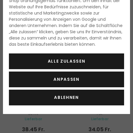
Shop ordnungsgemäß funktioniert. Um den Inhalt der
Website auf Ihre Bedürfnisse zuzuschneiden, für
statistische und Marketingzwecke sowie zur
Personalisierung von Anzeigen von Google und
anderen Unternehmen. Indem Sie auf die Schaltfläche
„Alle zulassen“ klicken, geben Sie uns Ihr Einverständnis,
diese zu sammeln und zu verarbeiten, damit wir Ihnen
das beste Einkaufserlebnis bieten können.
ALLE ZULASSEN
ANPASSEN
2C3 FRESCO
Estée Lauder Double Wear
Shiseido Daiya Fude Face
ABLEHNEN
Stay In Place
Duo
Foundation
Doppelseitiger Pinsel
30 ml
1 St.
Lieferbar
Lieferbar
38.45 Fr.
34.05 Fr.