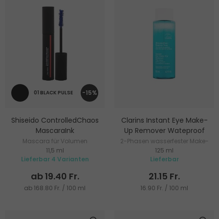
-15%
01 BLACK PULSE
Shiseido ControlledChaos
Clarins Instant Eye Make-
MascaraInk
Up Remover Wateproof
Mascara für Volumen
2-Phasen wasserfester Make-
11,5 ml
125 ml
up-Entferner
Lieferbar 4 Varianten
Lieferbar
ab 19.40 Fr.
21.15 Fr.
ab 168.80 Fr. / 100 ml
16.90 Fr. / 100 ml