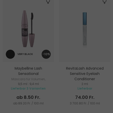
-10%
VERY BLACK
Maybelline Lash
RevitaLash Advanced
Sensational
Sensitive Eyelash
Conditioner
Mascara für Volumen,
9,5 ml
|
9,4 ml
2 ml
Verlängerung und Pflege
Wimpern- und
Lieferbar 3 Varianten
Lieferbar
Augenbrauenpflege
ab 8.50 Fr.
74.00 Fr.
ab 89.20 Fr. / 100 ml
3 700.80 Fr. / 100 ml