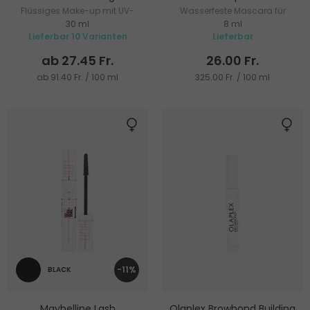
Flüssiges Make-up mit UV-
Wasserfeste Mascara für
30 ml
8 ml
Schutz
Volumen
Lieferbar 10 Varianten
Lieferbar
ab 27.45 Fr.
26.00 Fr.
ab 91.40 Fr. / 100 ml
325.00 Fr. / 100 ml
-11%
BLACK
Maybelline Lash
Olaplex Browbond Building