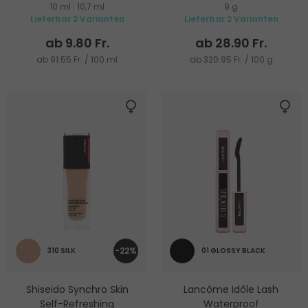
10 ml
|
10,7 ml
9 g
Langanhaltendes Kompakt
Lieferbar 2 Varianten
Lieferbar 2 Varianten
Make-up
ab 9.80 Fr.
ab 28.90 Fr.
ab 91.55 Fr. / 100 ml
ab 320.95 Fr. / 100 g
-22%
310 SILK
01 GLOSSY BLACK
Shiseido Synchro Skin
Lancôme Idôle Lash
Self-Refreshing
Waterproof