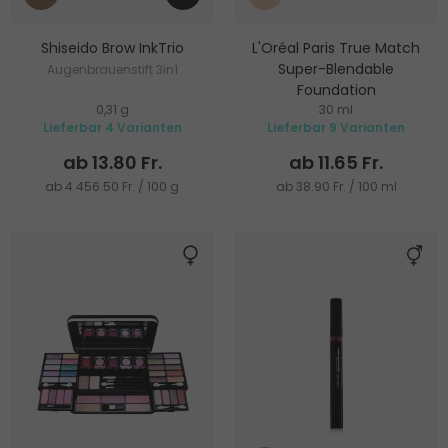
Shiseido Brow InkTrio
L'Oréal Paris True Match
Super-Blendable
Augenbrauenstift 3in1
Foundation
0,31 g
30 ml
Make-up für einheitlichen Look
Lieferbar 4 Varianten
Lieferbar 9 Varianten
ab 13.80 Fr.
ab 11.65 Fr.
ab 4 456.50 Fr. / 100 g
ab 38.90 Fr. / 100 ml