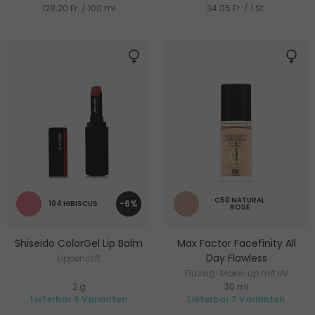
128.20 Fr. / 100 ml
34.05 Fr. / 1 St.
C50 NATURAL
-6%
104 HIBISCUS
ROSE
Shiseido ColorGel Lip Balm
Max Factor Facefinity All
Day Flawless
Lippenstift
Flüssig-Make-up mit UV
2 g
30 ml
Schutz
Lieferbar 6 Varianten
Lieferbar 7 Varianten