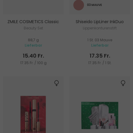
03 MAUVE
ZMILE COSMETICS Classic
Shiseido LipLiner InkDuo
Beauty Set
Lippenkonturenstift
88,7 g
1 St. 03 Mauve
Lieferbar
Lieferbar
15.40 Fr.
17.35 Fr.
17.35 Fr. / 100 g
17.35 Fr. / 1 St.