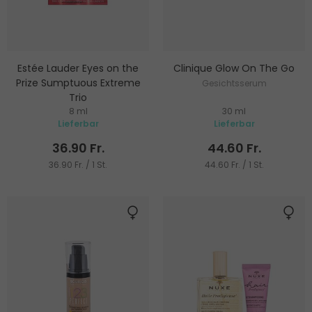
Estée Lauder Eyes on the
Clinique Glow On The Go
Prize Sumptuous Extreme
Gesichtsserum
Trio
8 ml
30 ml
Mascara
Lieferbar
Lieferbar
36.90 Fr.
44.60 Fr.
36.90 Fr. / 1 St.
44.60 Fr. / 1 St.