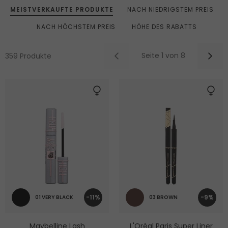
MEISTVERKAUFTE PRODUKTE
NACH NIEDRIGSTEM PREIS
NACH HÖCHSTEM PREIS
HÖHE DES RABATTS
Seite 1 von 8
359 Produkte
-11%
-9%
01 VERY BLACK
03 BROWN
Maybelline Lash
L'Oréal Paris Super Liner