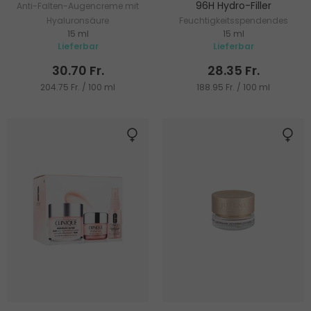
96H Hydro-Filler
Anti-Falten-Augencreme mit
Hyaluronsäure
Feuchtigkeitsspendendes
15 ml
15 ml
Augengel
Lieferbar
Lieferbar
30.70 Fr.
28.35 Fr.
204.75 Fr. / 100 ml
188.95 Fr. / 100 ml