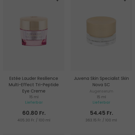
Estée Lauder Resilience
Juvena Skin Specialist Skin
Multi-Effect Tri-Peptide
Nova SC
Eye Creme
Augenserum
15 ml
15 ml
Feuchtigkeitsspendende
Lieferbar
Lieferbar
Augencreme
60.80 Fr.
54.45 Fr.
405.30 Fr. / 100 ml
363.15 Fr. / 100 ml