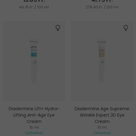
46.15 Fr. / 100 ml
278.40 Fr. / 100 ml
Diadermine Lift+ Hydra-
Diadermine Age Supreme
Lifting Anti-Age Eye
Wrinkle Expert 3D Eye
Cream
Cream
15 ml
15 ml
Augencreme gegen
Anti-Falten Augencreme
Lieferbar
Lieferbar
Müdigkeits- und