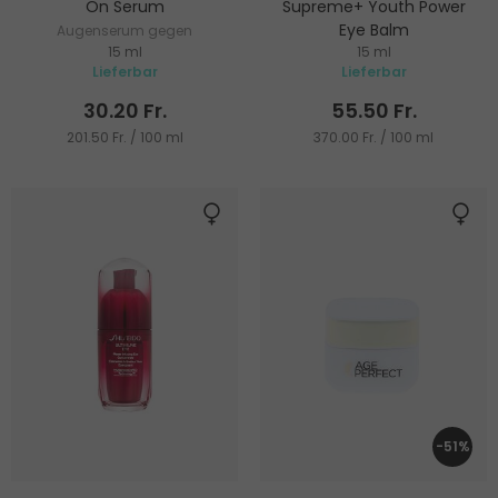
On Serum
Supreme+ Youth Power
Eye Balm
Augenserum gegen
15 ml
15 ml
Schwellungen und
Straffender Augenbalsam für
Lieferbar
Lieferbar
Augenringe
strahlende Haut
30.20 Fr.
55.50 Fr.
201.50 Fr. / 100 ml
370.00 Fr. / 100 ml
-51%