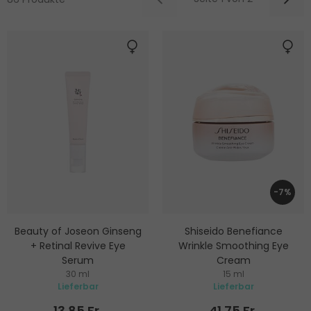
-7%
Beauty of Joseon Ginseng
Shiseido Benefiance
+ Retinal Revive Eye
Wrinkle Smoothing Eye
Serum
Cream
30 ml
15 ml
Anti-Falten-Augenserum
Augencreme gegen Falten
Lieferbar
Lieferbar
13.85 Fr.
41.75 Fr.