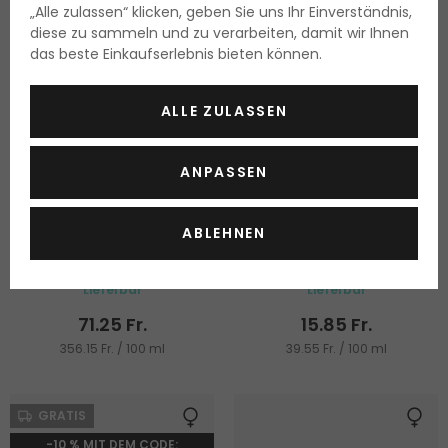
„Alle zulassen“ klicken, geben Sie uns Ihr Einverständnis,
diese zu sammeln und zu verarbeiten, damit wir Ihnen
das beste Einkaufserlebnis bieten können.
ALLE ZULASSEN
ANPASSEN
Guerlain Abeille Royale
Medi-Peel Eye Tox Cream
Double R Renew & Repair
ABLEHNEN
Augencreme
Eye Serum
20 ml
40 ml
Augenserum
Lieferbar
Lieferbar
71.25 Fr.
15.85 Fr.
356.15 Fr. / 100 ml
39.55 Fr. / 100 ml
GRATIS
-10 % MIT DEM CODE: