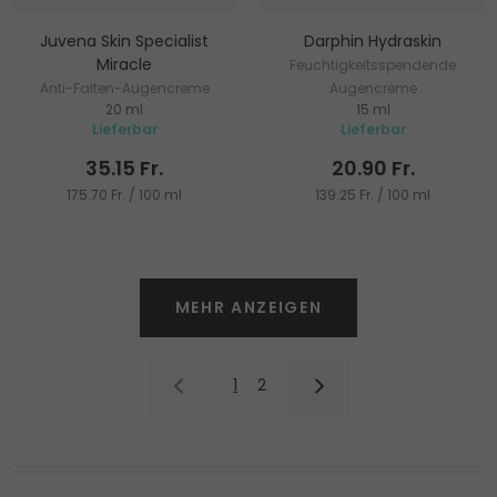
Juvena Skin Specialist
Darphin Hydraskin
Miracle
Feuchtigkeitsspendende
Anti-Falten-Augencreme
Augencreme
20 ml
15 ml
Lieferbar
Lieferbar
35.15 Fr.
20.90 Fr.
175.70 Fr. / 100 ml
139.25 Fr. / 100 ml
MEHR ANZEIGEN
1
2