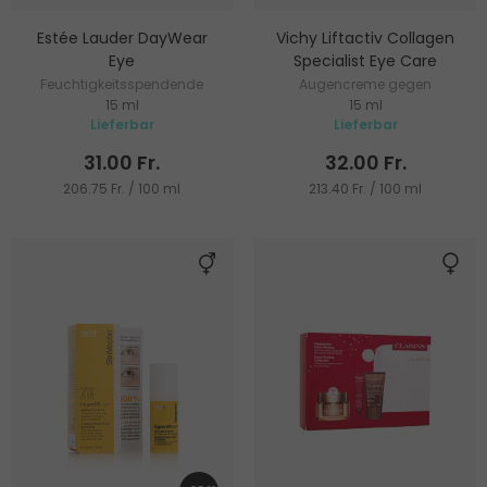
Estée Lauder DayWear
Vichy Liftactiv Collagen
Eye
Specialist Eye Care
Feuchtigkeitsspendende
Augencreme gegen
15 ml
15 ml
Augengel-Creme mit
Alterungszeichen
Lieferbar
Lieferbar
Kühleffekt
31.00 Fr.
32.00 Fr.
206.75 Fr. / 100 ml
213.40 Fr. / 100 ml