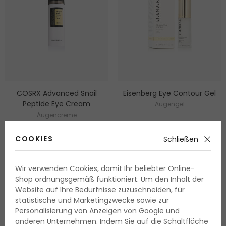
COSRX Advanced Snail
Eisenberg Eye Contour Gel
Peptide Eye Cream
Augengel
Augencreme
25 ml
30 ml
Lieferbar
Lieferbar
COOKIES
Schließen
30.20 Fr.
47.05 Fr.
120.80 Fr. / 100 ml
156.80 Fr. / 100 ml
Wir verwenden Cookies, damit Ihr beliebter Online-
Shop ordnungsgemäß funktioniert. Um den Inhalt der
Website auf Ihre Bedürfnisse zuzuschneiden, für
statistische und Marketingzwecke sowie zur
Personalisierung von Anzeigen von Google und
anderen Unternehmen. Indem Sie auf die Schaltfläche