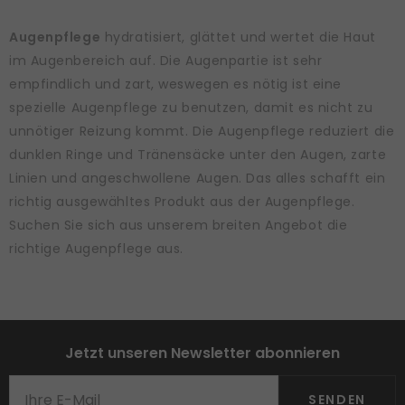
Augenpflege
hydratisiert, glättet und wertet die Haut
im Augenbereich auf. Die Augenpartie ist sehr
empfindlich und zart, weswegen es nötig ist eine
spezielle Augenpflege zu benutzen, damit es nicht zu
unnötiger Reizung kommt. Die Augenpflege reduziert die
dunklen Ringe und Tränensäcke unter den Augen, zarte
Linien und angeschwollene Augen. Das alles schafft ein
richtig ausgewähltes Produkt aus der Augenpflege.
Suchen Sie sich aus unserem breiten Angebot die
richtige Augenpflege aus.
Jetzt unseren Newsletter abonnieren
SENDEN