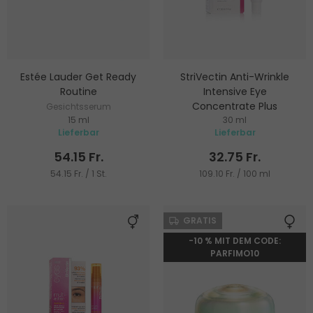
Estée Lauder Get Ready
StriVectin Anti-Wrinkle
Routine
Intensive Eye
Concentrate Plus
Gesichtsserum
15 ml
30 ml
Augencreme
Lieferbar
Lieferbar
54.15 Fr.
32.75 Fr.
54.15 Fr. / 1 St.
109.10 Fr. / 100 ml
GRATIS
-10 % MIT DEM CODE:
PARFIMO10