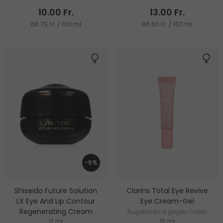
Alterungszeichen
10.00 Fr.
13.00 Fr.
66.75 Fr. / 100 ml
86.60 Fr. / 100 ml
-5%
Shiseido Future Solution
Clarins Total Eye Revive
LX Eye And Lip Contour
Eye Cream-Gel
Regenerating Cream
Augencreme gegen Falten
17 ml
15 ml
Augencreme