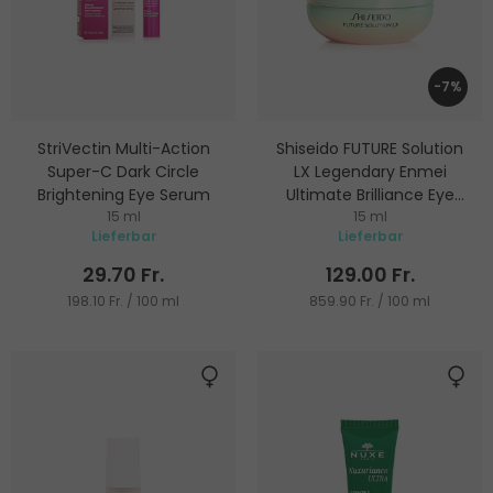
-7%
StriVectin Multi-Action
Shiseido FUTURE Solution
Super-C Dark Circle
LX Legendary Enmei
Brightening Eye Serum
Ultimate Brilliance Eye
15 ml
Cream
15 ml
Augenserum
Augencreme
Lieferbar
Lieferbar
29.70 Fr.
129.00 Fr.
198.10 Fr. / 100 ml
859.90 Fr. / 100 ml