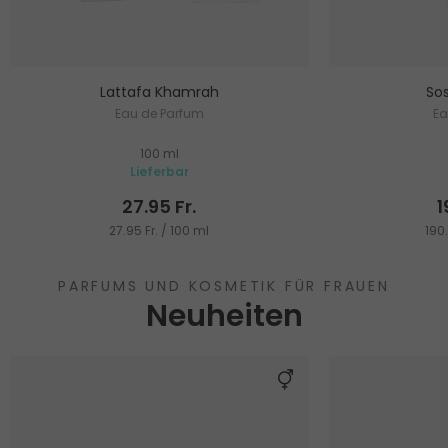
Lattafa Khamrah
Sos
Eau de Parfum
Ea
100 ml
Lieferbar
27.95 Fr.
1
27.95 Fr. / 100 ml
190.
PARFUMS UND KOSMETIK FÜR FRAUEN
Neuheiten