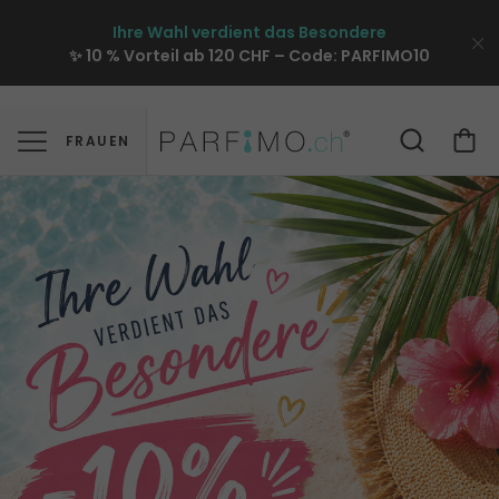
Ihre Wahl verdient das Besondere
✨ 10 % Vorteil ab 120 CHF – Code:
PARFIMO10
VALENTINO BORN IN ROMA
FRAUEN
Die Stadt. Die Liebe. Der Duft.
Intensive Kompositionen, inspiriert von Roms zeitloser
Schönheit und unbändiger Leidenschaft.
JETZT SHOPPEN