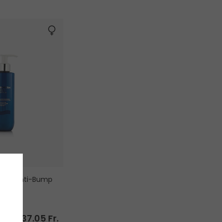
orps Anti-Bump
37.05 Fr.