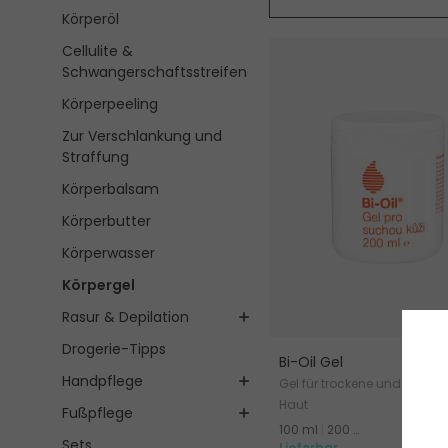
Körperöl
Cellulite &
Schwangerschaftsstreifen
Körperpeeling
Zur Verschlankung und
Straffung
Körperbalsam
Körperbutter
Körperwasser
Körpergel
Rasur & Depilation
Drogerie-Tipps
Bi-Oil Gel
Handpflege
Gel für trockene und empfin
Haut
Fußpflege
100 ml
|
200 ml
ab 8.
Sets
Lieferbar