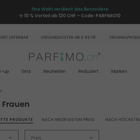
Ihre Wahl verdient das Besondere
✨ 10 % Vorteil ab 120 CHF – Code:
PARFIMO10
ORT LIEFERBAR
VERSANDKOSTEN AB 6.95 FR.
ORIGINALPRODU
e-up
Sets
Neuheiten
Reduziert
Marken
l
r Frauen
UFTE PRODUKTE
NACH NIEDRIGSTEM PREIS
NACH HÖCHSTEM
Preis