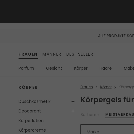
ALLE PRODUKTE SOF
FRAUEN
MÄNNER
BESTSELLER
Parfum
Gesicht
Körper
Haare
Mak
KÖRPER
Frauen
Körper
Körperge
Körpergels fü
Duschkosmetik
Deodorant
Sortieren
MEISTVERKA
Körperlotion
Körpercreme
Marke