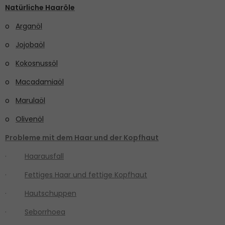
Natürliche Haaröle
o
Arganöl
o
Jojobaöl
o
Kokosnussöl
o
Macadamiaöl
o
Marulaöl
o
Olivenöl
Probleme mit dem Haar und der Kopfhaut
·
Haarausfall
·
Fettiges Haar und fettige Kopfhaut
·
Hautschuppen
·
Seborrhoea