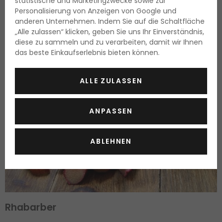
statistische und Marketingzwecke sowie zur
Personalisierung von Anzeigen von Google und
Apfelessig
anderen Unternehmen. Indem Sie auf die Schaltfläche
„Alle zulassen“ klicken, geben Sie uns Ihr Einverständnis,
Sie können das Haar mit Apfelessig aufhellen. Vermischen
diese zu sammeln und zu verarbeiten, damit wir Ihnen
Sie einen Teil Essig mit sechs Teilen Wasser und spülen Sie
das beste Einkaufserlebnis bieten können.
das Haar mit dieser Mischung mindestens 15 Minuten.
Shampoonieren Sie anschließend das Haar.
ALLE ZULASSEN
ANPASSEN
ABLEHNEN
Rhabarber