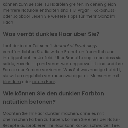
können zum Beispiel zu
Haaröl
en greifen, in denen gleich
mehrere Naturöle enthalten sind z. B. Argan-, Kokosnuss-
oder Jojobaöl. Lesen Sie weitere
Tipps für mehr Glanz im
Haar
!
Was verrät dunkles Haar über Sie?
Laut der in der Zeitschrift
Journal of Psychology
veröffentlichten Studie wirken Brünetten freundlich und
intelligent auf ihr Umfeld. Über Brünette sagt man, dass sie
solide, zuverlässig und verantwortungsbewusst sind und ihre
Familie der Karriere vorziehen. Was Schwarzhaarige betrifft,
sie wirken angeblich vertrauenswürdiger als Menschen mit
blondem
oder
rotem Haar
.
Wie können Sie den dunklen Farbton
natürlich betonen?
Möchten Sie Ihr Haar dunkler machen, ohne es mit
chemischen Farben zu färben, können Sie eines der Natur-
Rezepte ausprobieren. Ihr Haar kann Kakao, schwarzer Tee,