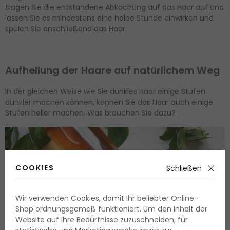
tragen Sie die entstandene Abkochung auf das Haar auf und
lassen Sie es mindestens eine halbe Stunde einwirken und
spülen Sie anschließend das Haar.
Aufhellung der Haare auf natürlichem Weg
In der gleichen Weise wie Sie dunkles Haar einige Stufen
dunkler machen können, können Sie das Haar auch einige
Stufen heller machen. Was brauchen Sie dazu?
COOKIES
Schließen
Wir verwenden Cookies, damit Ihr beliebter Online-
Shop ordnungsgemäß funktioniert. Um den Inhalt der
Website auf Ihre Bedürfnisse zuzuschneiden, für