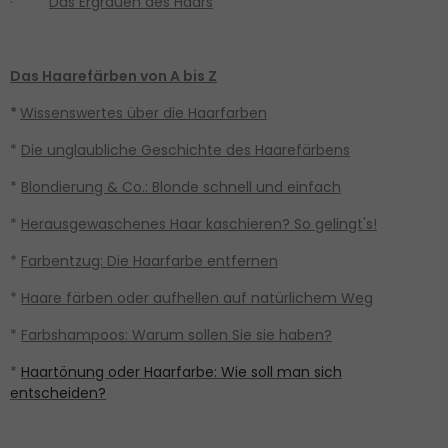
·
Das Ergrauen des Haars
Das Haarefärben von A bis Z
*
Wissenswertes über die Haarfarben
*
Die unglaubliche Geschichte des Haarefärbens
*
Blondierung & Co.: Blonde schnell und einfach
*
Herausgewaschenes Haar kaschieren? So gelingt's!
*
Farbentzug: Die Haarfarbe entfernen
*
Haare färben oder aufhellen auf natürlichem Weg
*
Farbshampoos: Warum sollen Sie sie haben?
*
Haartönung oder Haarfarbe: Wie soll man sich
entscheiden?