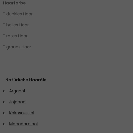
Haarfarbe
*
dunkles Haar
*
helles Haar
*
rotes Haar
*
graues Haar
Natürliche Haaröle
o
Arganöl
o
Jojobaöl
o
Kokosnussöl
o
Macadamiaöl