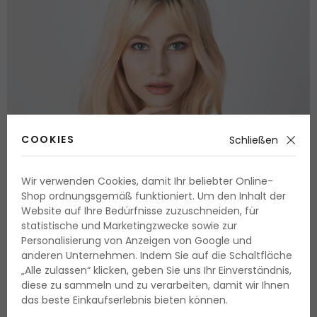
COOKIES
Schließen
Wir verwenden Cookies, damit Ihr beliebter Online-
Suchen Sie nach der besten Möglichkeit, wie man den
Shop ordnungsgemäß funktioniert. Um den Inhalt der
nachgewachsenen Ansatz kaschieren kann, ohne dabei das
Website auf Ihre Bedürfnisse zuzuschneiden, für
Haar nachfärben zu müssen? Den nachgewachsenen
statistische und Marketingzwecke sowie zur
Ansatz kaschieren Sie mit speziellen Mascaras oder Sprays,
Personalisierung von Anzeigen von Google und
die schnell, einfach und effektiv sind. Mit dem
anderen Unternehmen. Indem Sie auf die Schaltfläche
nachgewachsenen Ansatz kommen Sie auch dank trendy
„Alle zulassen“ klicken, geben Sie uns Ihr Einverständnis,
Frisuren spielend zurecht. Stecken Sie sich das Haar zum
diese zu sammeln und zu verarbeiten, damit wir Ihnen
Beispiel zu einem Knoten und keiner erkannt den
das beste Einkaufserlebnis bieten können.
rausgewachsenen Ansatz. Sie können auch zu Haarbändern