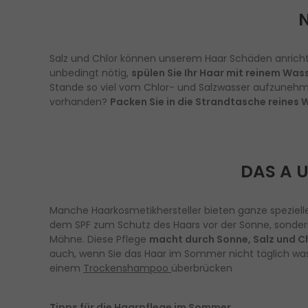
N
Salz und Chlor können unserem Haar Schäden anrichten
unbedingt nötig,
spülen Sie Ihr Haar mit reinem Was
Stande so viel vom Chlor- und Salzwasser aufzunehme
vorhanden?
Packen Sie in die Strandtasche reines
DAS A U
Manche Haarkosmetikhersteller bieten ganze speziel
dem SPF zum Schutz des Haars vor der Sonne, sonde
Mähne. Diese Pflege
macht durch Sonne, Salz und C
auch, wenn Sie das Haar im Sommer nicht täglich wasc
einem
Trockenshampoo
überbrücken
Tipps für die Haarpflege im Sommer