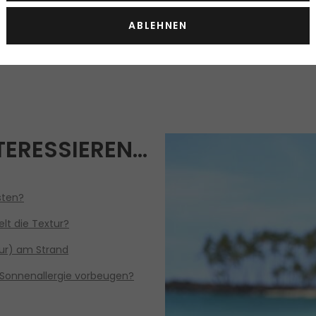
ABLEHNEN
NHAARSCHUTZ: HEISSE FAV
TERESSIEREN…
sten?
elt die Textur?
ur) am Strand
 Sonnenallergie vorbeugen?