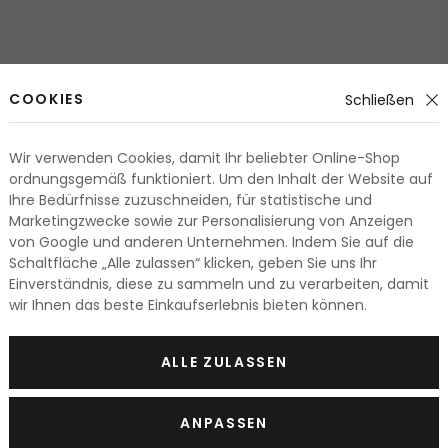
COOKIES
Schließen
Wir verwenden Cookies, damit Ihr beliebter Online-Shop
ordnungsgemäß funktioniert. Um den Inhalt der Website auf
Ihre Bedürfnisse zuzuschneiden, für statistische und
WÄRMESTYLING NUR AUSNAHMSWEIS
Marketingzwecke sowie zur Personalisierung von Anzeigen
von Google und anderen Unternehmen. Indem Sie auf die
Schaltfläche „Alle zulassen“ klicken, geben Sie uns Ihr
 Also warum sollte es durch hohe Temperaturen des Wärmestyli
Einverständnis, diese zu sammeln und zu verarbeiten, damit
ch zu Ihrem Föhn, Lockenstab oder Haarglätter greifen, aber
im
wir Ihnen das beste Einkaufserlebnis bieten können.
nz ohne Föhn. Sie werden mit einem gesunden Look und einer vit
n Sie immer ein Styling-Produkt mit
Hitzeschutz
.
ALLE ZULASSEN
hon ein sehr wichtiger Bestandteil der Sonnenkosmetik. Reihen 
 Haarpflege
ein. Dank diesen Produkten können Sie sich auch 
ANPASSEN