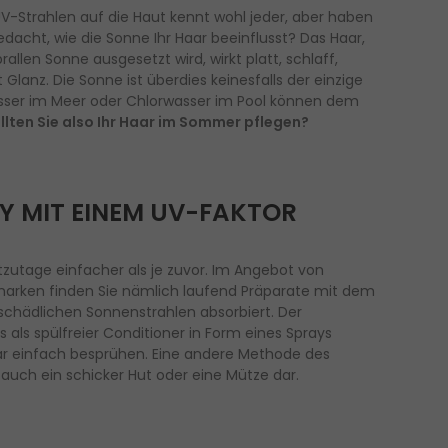
UV-Strahlen auf die Haut kennt wohl jeder, aber haben
cht, wie die Sonne Ihr Haar beeinflusst? Das Haar,
len Sonne ausgesetzt wird, wirkt platt, schlaff,
Glanz. Die Sonne ist überdies keinesfalls der einzige
asser im Meer oder Chlorwasser im Pool können dem
llten Sie also Ihr Haar im Sommer pflegen?
 MIT EINEM UV-FAKTOR
tzutage einfacher als je zuvor. Im Angebot von
marken finden Sie nämlich laufend Präparate mit dem
 schädlichen Sonnenstrahlen absorbiert. Der
als spülfreier Conditioner in Form eines Sprays
aar einfach besprühen. Eine andere Methode des
 auch ein schicker Hut oder eine Mütze dar.