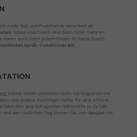
EN
icht mehr Salz und Poolchemie versickert als
gehen
. Nasse Haarfasern sind dann nicht mehr im
re Haare auch nach jedem Baden. Ist keine Dusch
 erwähnten Sprüh-Conditioner ein
.
RATATION
ind.
Solche Serien umfassen nicht nur Präparate mit
ken und andere mächtigen Helfer für eine schöne
d führt ihm eine Extraportion Nährstoffe zu. Es hilft
n und den restlichen Tag können Sie zum Beispiel mit