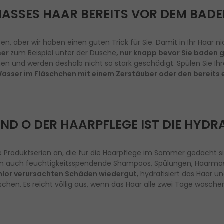
ASSES HAAR BEREITS VOR DEM BAD
, aber wir haben einen guten Trick für Sie. Damit in Ihr Haar n
ser
zum Beispiel unter der Dusche
, nur knapp bevor Sie baden 
n und werden deshalb nicht so stark geschädigt. Spülen Sie Ih
 Wasser im Fläschchen mit einem Zerstäuber oder den bereits
ND O DER HAARPFLEGE IST DIE HYD
le
Produktserien an, die für die Haarpflege im Sommer gedacht s
rn auch feuchtigkeitsspendende Shampoos, Spülungen, Haarmas
hlor verursachten Schäden wiedergut
, hydratisiert das Haar un
hen. Es reicht völlig aus, wenn das Haar alle zwei Tage wasche