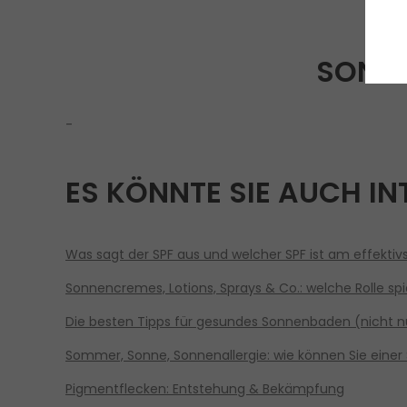
SONNE
-
ES KÖNNTE SIE AUCH IN
Was sagt der SPF aus und welcher SPF ist am effektiv
Sonnencremes, Lotions, Sprays & Co.: welche Rolle spi
Die besten Tipps für gesundes Sonnenbaden (nicht n
Sommer, Sonne, Sonnenallergie: wie können Sie einer
Pigmentflecken: Entstehung & Bekämpfung