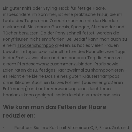
Ein guter Kniff oder Styling-Hack für fettige Haare,
insbesondere im Sommer, ist eine praktische Frisur, die im
Laufe des Tages ohne Zurechtmachen mit den Händen
auskommt. Sie können Gummis, Spangen, Stirnbänder und
Tücher benutzen. Da der Pony schnell fettet, werden die
Ponyfrisuren nicht empfohlen. Bei Bedarf kann man auch zu
einem
Trockenshampoo
greifen. Es hat es vielen Frauen
bewährt fettiges bzw. schnell fettendes Haar alle zwei Tage
in der Früh zu waschen und am anderen Tag die Haare zu
einem Pferdeschwanz zusammenzubinden. Profis sowie
Laien raten dazu, fettiges Haar zweimal zu shampoonieren –
es reicht eine kleine Dosis eines guten Kräutershampoos
ohne Silikone. Auch ein kurzes Föhnen (aus einer größeren
Entfernung) und unter Verwendung eines leichteren
Haarlacks kann geeignet, sprich leicht austrocknend sein.
Wie kann man das Fetten der Haare
reduzieren:
· Reichern Sie Ihre Kost mit Vitaminen C, E, Eisen, Zink und