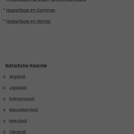
*
Haarpflege im Sommer
*
Haarpflege im Winter
Natürliche Haaröle
o
Arganöl
o
Jojobaöl
o
Kokosnussöl
o
Macadamiaöl
o
Marulaöl
o
Olivenöl