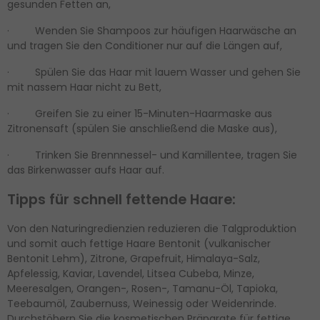
gesunden Fetten an,
· Wenden Sie Shampoos zur häufigen Haarwäsche an
und tragen Sie den Conditioner nur auf die Längen auf,
· Spülen Sie das Haar mit lauem Wasser und gehen Sie
mit nassem Haar nicht zu Bett,
· Greifen Sie zu einer 15-Minuten-Haarmaske aus
Zitronensaft (spülen Sie anschließend die Maske aus),
· Trinken Sie Brennnessel- und Kamillentee, tragen Sie
das Birkenwasser aufs Haar auf.
Tipps für schnell fettende Haare:
Von den Naturingredienzien reduzieren die Talgproduktion
und somit auch fettige Haare Bentonit (vulkanischer
Bentonit Lehm), Zitrone, Grapefruit, Himalaya-Salz,
Apfelessig, Kaviar, Lavendel, Litsea Cubeba, Minze,
Meeresalgen, Orangen-, Rosen-, Tamanu-Öl, Tapioka,
Teebaumöl, Zaubernuss, Weinessig oder Weidenrinde.
Durchstöbern Sie die kosmetischen Präparate für
fettige