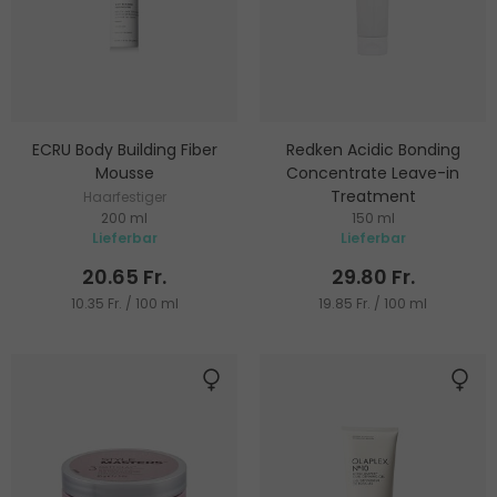
ECRU Body Building Fiber
Redken Acidic Bonding
Mousse
Concentrate Leave-in
Treatment
Haarfestiger
200 ml
150 ml
Stärkender und schützender
Lieferbar
Lieferbar
Conditioner ohne Ausspülen
20.65 Fr.
29.80 Fr.
10.35 Fr. / 100 ml
19.85 Fr. / 100 ml