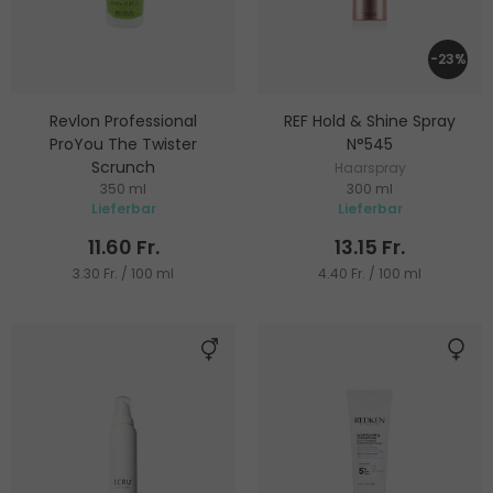
-23%
Revlon Professional
REF Hold & Shine Spray
ProYou The Twister
N°545
Scrunch
Haarspray
350 ml
300 ml
Haargel für Locken- und
Lieferbar
Lieferbar
Wellendefinition
11.60 Fr.
13.15 Fr.
3.30 Fr. / 100 ml
4.40 Fr. / 100 ml