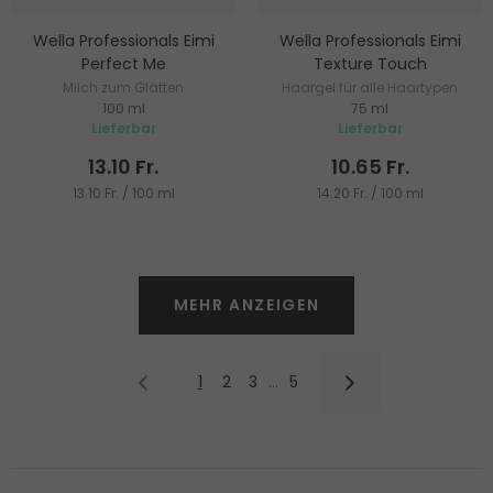
Wella Professionals Eimi
Wella Professionals Eimi
Perfect Me
Texture Touch
Milch zum Glätten
Haargel für alle Haartypen
100 ml
75 ml
widerspenstiger Haare
Lieferbar
Lieferbar
13.10 Fr.
10.65 Fr.
13.10 Fr. / 100 ml
14.20 Fr. / 100 ml
MEHR ANZEIGEN
1
2
3
…
5