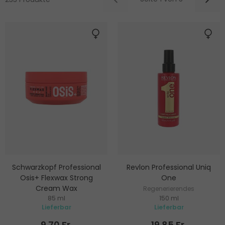
Schwarzkopf Professional
Revlon Professional Uniq
Osis+ Flexwax Strong
One
Cream Wax
Regenerierendes
85 ml
150 ml
Haarwachs für starke
Haarpflegespray ohne
Lieferbar
Lieferbar
Fixierung
Ausspülen
9.70 Fr.
19.85 Fr.