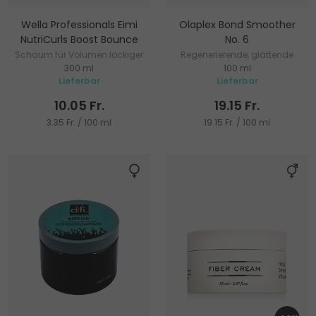
Wella Professionals Eimi
Olaplex Bond Smoother
NutriCurls Boost Bounce
No. 6
Schaum für Volumen lockiger
Regenerierende, glättende
300 ml
100 ml
Haare
Haarcreme
Lieferbar
Lieferbar
10.05 Fr.
19.15 Fr.
3.35 Fr. / 100 ml
19.15 Fr. / 100 ml