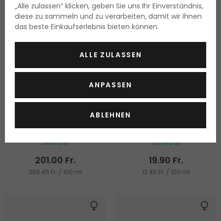
„Alle zulassen“ klicken, geben Sie uns Ihr Einverständnis,
diese zu sammeln und zu verarbeiten, damit wir Ihnen
das beste Einkaufserlebnis bieten können.
ALLE ZULASSEN
ANPASSEN
RevitaLash Volume
ECRU Volumizing Silk Mist
Enhancing Foam
ABLEHNEN
Für Haarvolumen
Für Haarvolumen
55 ml
148 ml
Lieferbar
Lieferbar
201.00 Fr.
19.90 Fr.
365.45 Fr. / 100 ml
13.45 Fr. / 100 ml