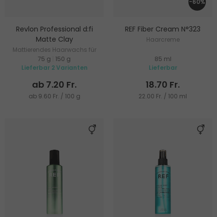
-60%
Revlon Professional d:fi
REF Fiber Cream N°323
Matte Clay
Haarcreme
Mattierendes Haarwachs für
75 g
|
150 g
85 ml
starke Fixierung
Lieferbar 2 Varianten
Lieferbar
ab 7.20 Fr.
18.70 Fr.
ab 9.60 Fr. / 100 g
22.00 Fr. / 100 ml