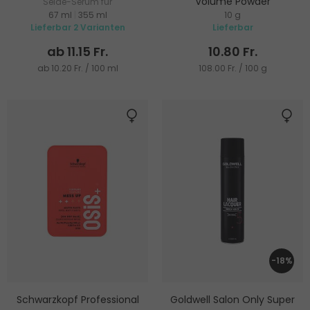
Volume Powder
Seide-Serum für
67 ml
|
355 ml
10 g
Revitalisierung der Haare
Haarpuder für Volumen und
Lieferbar 2 Varianten
Lieferbar
Mattierung
ab 11.15 Fr.
10.80 Fr.
ab 10.20 Fr. / 100 ml
108.00 Fr. / 100 g
-18%
Schwarzkopf Professional
Goldwell Salon Only Super