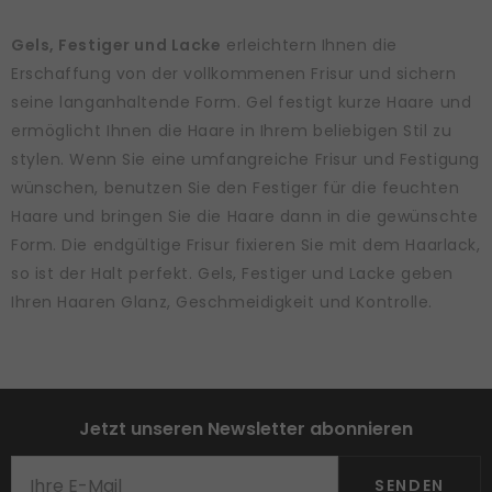
Gels, Festiger und Lacke
erleichtern Ihnen die
Erschaffung von der vollkommenen Frisur und sichern
seine langanhaltende Form. Gel festigt kurze Haare und
ermöglicht Ihnen die Haare in Ihrem beliebigen Stil zu
stylen. Wenn Sie eine umfangreiche Frisur und Festigung
wünschen, benutzen Sie den Festiger für die feuchten
Haare und bringen Sie die Haare dann in die gewünschte
Form. Die endgültige Frisur fixieren Sie mit dem Haarlack,
so ist der Halt perfekt. Gels, Festiger und Lacke geben
Ihren Haaren Glanz, Geschmeidigkeit und Kontrolle.
Jetzt unseren Newsletter abonnieren
SENDEN