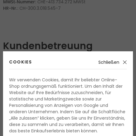
MWSt-Nummer
:
CHE-413.734.272 MWSt
HR-Nr.
: CH-300.3.018.545-7
Kundenbetreuung
COOKIES
Schließen
Mo. - Sa. 8:00 - 16:00
Telefonisch erreichbar
+41 71 511 21 70
Wir verwenden Cookies, damit Ihr beliebter Online-
Shop ordnungsgemäß funktioniert. Um den Inhalt der
E-Mail
:
info@parfimo.ch
Website auf Ihre Bedürfnisse zuzuschneiden, für
statistische und Marketingzwecke sowie zur
Bankdaten:
Personalisierung von Anzeigen von Google und
Online Shop Services AG
anderen Unternehmen. Indem Sie auf die Schaltfläche
Bleichelistrasse 22
„Alle zulassen“ klicken, geben Sie uns Ihr Einverständnis,
9055 Bühler
diese zu sammeln und zu verarbeiten, damit wir Ihnen
das beste Einkaufserlebnis bieten können.
Credit Suisse AG,
8070 Zürich