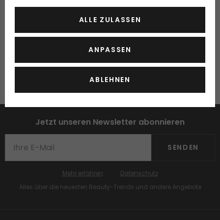
Postkonto: 80-500-4
ALLE ZULASSEN
Clearing (BLZ): 4835
BIC/ SWIFT: CRESCHZZ80A
IBAN: CH07 0483 5143 7146 4100 0
ANPASSEN
ABLEHNEN
Jetzt unseren Newsletter abonnieren
SENDEN
Mehr erfahren
Datenschutz
Alles über die neuesten Beauty-Trends und andere Angebote