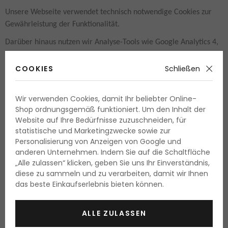
Unsere Webseite verwendet technisch notwendige Cookies zur
Gewährleistung der Funktionalität.
Darüber hinaus nutzen wir Analyse-Tools wie Google Analytics 4,
um die Nutzung unserer Webseite statistisch auszuwerten und
unser Angebot zu verbessern.
COOKIES
Schließen
Analyse-Cookies werden nur gesetzt, sofern Sie ausdrücklich
eingewilligt haben. Ihre Einwilligung können Sie jederzeit über
Wir verwenden Cookies, damit Ihr beliebter Online-
Shop ordnungsgemäß funktioniert. Um den Inhalt der
das Cookie-Banner widerrufen oder anpassen.
Website auf Ihre Bedürfnisse zuzuschneiden, für
statistische und Marketingzwecke sowie zur
Personalisierung von Anzeigen von Google und
7. Newsletter
anderen Unternehmen. Indem Sie auf die Schaltfläche
Für den Versand unseres Newsletters verwenden wir die Software
„Alle zulassen“ klicken, geben Sie uns Ihr Einverständnis,
Incomaker.
diese zu sammeln und zu verarbeiten, damit wir Ihnen
das beste Einkaufserlebnis bieten können.
Die Anmeldung erfolgt im Double-Opt-in-Verfahren. Dabei wird
Ihre E-Mail-Adresse zur Durchführung und Analyse des
ALLE ZULASSEN
Newsletterversands verarbeitet.