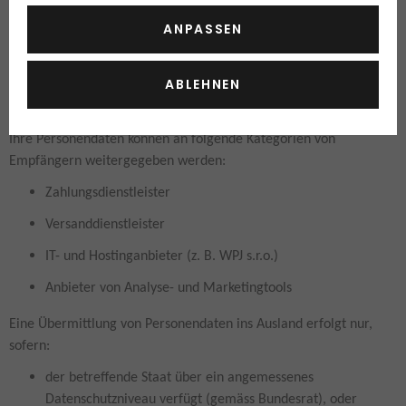
Die Bearbeitung erfolgt auf Grundlage Ihrer Einwilligung. Diese
ANPASSEN
können Sie jederzeit mit Wirkung für die Zukunft widerrufen,
beispielsweise über den Abmeldelink im Newsletter.
ABLEHNEN
8. Datenweitergabe und Auslandübermittlung
Ihre Personendaten können an folgende Kategorien von
Empfängern weitergegeben werden:
Zahlungsdienstleister
Versanddienstleister
IT- und Hostinganbieter (z. B. WPJ s.r.o.)
Anbieter von Analyse- und Marketingtools
Eine Übermittlung von Personendaten ins Ausland erfolgt nur,
sofern:
der betreffende Staat über ein angemessenes
Datenschutzniveau verfügt (gemäss Bundesrat), oder