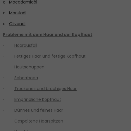
o
Macadamiaöl
o
Marulaöl
o
Olivenöl
Probleme mit dem Haar und der Kopfhaut
·
Haarausfall
·
Fettiges Haar und fettige Kopfhaut
·
Hautschuppen
·
Seborrhoea
·
Trockenes und brüchiges Haar
·
Empfindliche Kopfhaut
·
Dünnes und feines Haar
·
Gespaltene Haarspitzen