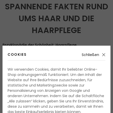
SPANNENDE FAKTEN RUND
UMS HAAR UND DIE
HAARPFLEGE
Enzyklopädie der Schönheit
:
Haarpflege
·
Haarpflege-Guide: Haar richtig pflegen
COOKIES
Schließen
·
Haarpflege-Fehler: Angewohnheiten, die Ihr Haar
unauffällig schädigen
Wir verwenden Cookies, damit Ihr beliebter Online-
Shop ordnungsgemäß funktioniert. Um den Inhalt der
·
Haarregeneration
Website auf Ihre Bedürfnisse zuzuschneiden, für
statistische und Marketingzwecke sowie zur
·
Nahrung und beliebteste Ingredienzien der
Personalisierung von Anzeigen von Google und
Haarkosmetik
anderen Unternehmen. Indem Sie auf die Schaltfläche
„Alle zulassen“ klicken, geben Sie uns Ihr Einverständnis,
·
Strittige Inhaltsstoffe in der Haarkosmetik
diese zu sammeln und zu verarbeiten, damit wir Ihnen
·
Lebensmittel für schönes Haar
das beste Einkaufserlebnis bieten können.