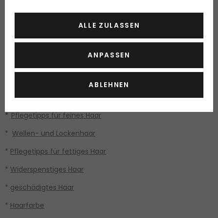
·
Sonnenhaarschutz
ALLE ZULASSEN
·
Hydratation des Haars
·
Glanz im Haar
ANPASSEN
·
Haarfülle
ABLEHNEN
Welche Haartypen gibt es und wie sollten man sie
pflegen?
*
Pflegetipps für feines Haar
*
Wellen- und Lockenhaar
*
Pflegetipps für fettiges Haar
*
Widerspenstiges Haar
*
geschädigtes Haar
*
Haarfarbe