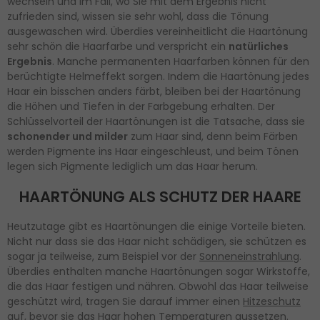
wechseln und im Fall, wo Sie mit dem Ergebnis nicht
zufrieden sind, wissen sie sehr wohl, dass die Tönung
ausgewaschen wird. Überdies vereinheitlicht die Haartönung
sehr schön die Haarfarbe und verspricht ein
natürliches
Ergebnis
. Manche permanenten Haarfarben können für den
berüchtigte Helmeffekt sorgen. Indem die Haartönung jedes
Haar ein bisschen anders färbt, bleiben bei der Haartönung
die Höhen und Tiefen in der Farbgebung erhalten. Der
Schlüsselvorteil der Haartönungen ist die Tatsache, dass sie
schonender und milder
zum Haar sind, denn beim Färben
werden Pigmente ins Haar eingeschleust, und beim Tönen
legen sich Pigmente lediglich um das Haar herum.
HAARTÖNUNG ALS SCHUTZ DER HAARE
Heutzutage gibt es Haartönungen die einige Vorteile bieten.
Nicht nur dass sie das Haar nicht schädigen, sie schützen es
sogar ja teilweise, zum Beispiel vor der
Sonneneinstrahlung
.
Überdies enthalten manche Haartönungen sogar Wirkstoffe,
die das Haar festigen und nähren. Obwohl das Haar teilweise
geschützt wird, tragen Sie darauf immer einen
Hitzeschutz
auf, bevor sie das Haar hohen Temperaturen aussetzen.