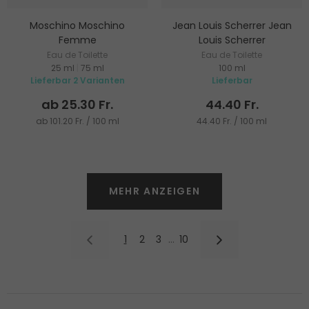
Moschino Moschino
Jean Louis Scherrer Jean
Femme
Louis Scherrer
Eau de Toilette
Eau de Toilette
25 ml
|
75 ml
100 ml
Lieferbar 2 Varianten
Lieferbar
ab 25.30 Fr.
44.40 Fr.
ab 101.20 Fr. / 100 ml
44.40 Fr. / 100 ml
MEHR ANZEIGEN
1
2
3
…
10