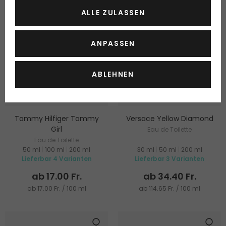
ALLE ZULASSEN
ANPASSEN
ABLEHNEN
Tommy Hilfiger Tommy
Versace Yellow Diamond
Girl
Eau de Toilette
Eau de Toilette
50 ml
|
100 ml
|
200 ml
30 ml
|
50 ml
|
200 ml
Lieferbar 4 Varianten
Lieferbar 3 Varianten
ab 17.00 Fr.
ab 34.40 Fr.
ab 17.00 Fr. / 100 ml
ab 114.65 Fr. / 100 ml