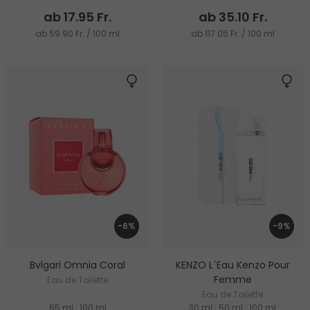
ab 17.95 Fr.
ab 35.10 Fr.
ab 59.90 Fr. / 100 ml
ab 117.05 Fr. / 100 ml
-6%
-9%
Bvlgari Omnia Coral
KENZO L´Eau Kenzo Pour
Femme
Eau de Toilette
Eau de Toilette
65 ml
|
100 ml
30 ml
|
50 ml
|
100 ml