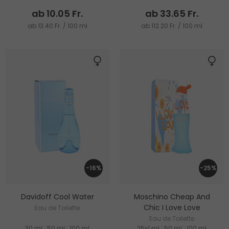
ab 10.05 Fr.
ab 33.65 Fr.
ab 13.40 Fr. / 100 ml
ab 112.20 Fr. / 100 ml
-16%
-25%
Davidoff Cool Water
Moschino Cheap And
Chic I Love Love
Eau de Toilette
Eau de Toilette
30 ml
|
50 ml
|
100 ml
25x1 ml
|
50 ml
|
100 ml