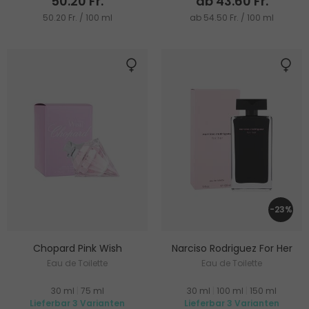
50.20 Fr.
ab 43.60 Fr.
50.20 Fr. / 100 ml
ab 54.50 Fr. / 100 ml
-23%
Chopard Pink Wish
Narciso Rodriguez For Her
Eau de Toilette
Eau de Toilette
30 ml
|
75 ml
30 ml
|
100 ml
|
150 ml
Lieferbar 3 Varianten
Lieferbar 3 Varianten