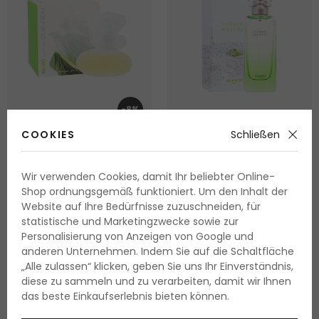
-8%
COOKIES
Schließen
KENZO Ca Sent Beau
Hermes Un Jardin Sur Le
Toit
Eau de Toilette
Wir verwenden Cookies, damit Ihr beliebter Online-
Eau de Toilette
Shop ordnungsgemäß funktioniert. Um den Inhalt der
50 ml
50 ml
|
100 ml
Website auf Ihre Bedürfnisse zuzuschneiden, für
Lieferbar
Lieferbar 2 Varianten
statistische und Marketingzwecke sowie zur
36.40 Fr.
ab 58.00 Fr.
Personalisierung von Anzeigen von Google und
72.80 Fr. / 100 ml
ab 115.95 Fr. / 100 ml
anderen Unternehmen. Indem Sie auf die Schaltfläche
„Alle zulassen“ klicken, geben Sie uns Ihr Einverständnis,
diese zu sammeln und zu verarbeiten, damit wir Ihnen
das beste Einkaufserlebnis bieten können.