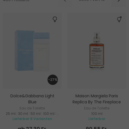
-27%
Dolce&Gabbana Light
Maison Margiela Paris
Blue
Replica By The Fireplace
Eau de Toilette
Eau de Toilette
25 ml
|
30 ml
|
50 ml
|
100 ml
|
200 ml
100 ml
Lieferbar 8 Varianten
Lieferbar
ab 27.30 Fr.
90.55 Fr.