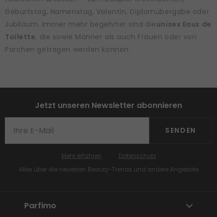
Geburtstag, Namenstag, Valentin, Diplomübergabe oder
Jubiläum. Immer mehr begehrter sind die
unisex Eaux de
Toilette
, die sowie Männer als auch Frauen oder von
Pärchen getragen werden können.
Jetzt unseren Newsletter abonnieren
SENDEN
Mehr erfahren
Datenschutz
Alles über die neuesten Beauty-Trends und andere Angebote
Parfimo