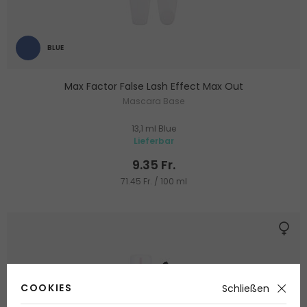
BLUE
Max Factor False Lash Effect Max Out
Mascara Base
13,1 ml Blue
Lieferbar
9.35 Fr.
71.45 Fr. / 100 ml
COOKIES
Schließen