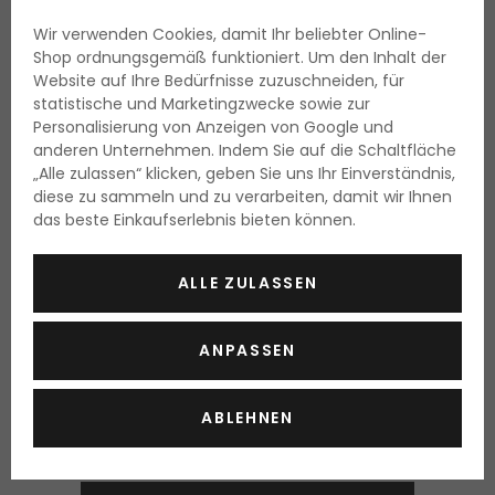
Wir verwenden Cookies, damit Ihr beliebter Online-
Shop ordnungsgemäß funktioniert. Um den Inhalt der
Website auf Ihre Bedürfnisse zuzuschneiden, für
statistische und Marketingzwecke sowie zur
Personalisierung von Anzeigen von Google und
anderen Unternehmen. Indem Sie auf die Schaltfläche
„Alle zulassen“ klicken, geben Sie uns Ihr Einverständnis,
-11%
BLACK
diese zu sammeln und zu verarbeiten, damit wir Ihnen
das beste Einkaufserlebnis bieten können.
Maybelline Lash Sensational Sky High Tinted Primer
Getönte Mascara-Basis
ALLE ZULASSEN
7,7 ml Black
Lieferbar
ANPASSEN
10.95 Fr.
9.75 Fr.
126.75 Fr. / 100 ml
ABLEHNEN