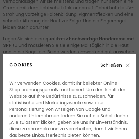
vernachlässigen wir sie meistens und tragen nur selten eine
Creme mit dem Lichtschutzfaktor darauf. Dabei hat die UV-
Strahlung vorzeitige Faltenbildung, Pigmentflecken und eine
schnelle Alterung der Haut zur Folge. Und die Fingernägel
leiden auch darunter.
Legen Sie sich eine
qualitativ hochwertige Handcreme mit
SPF
zu und massieren Sie sie einige Mal täglich in die Haut
und in die Nägel ein. Beide werden umwerfend gut aussehen.
COOKIES
Schließen
Keine Handcreme
Wir verwenden Cookies, damit Ihr beliebter Online-
Was ist immer out? Trockene Hände mit aufgesprungener
Shop ordnungsgemäß funktioniert. Um den Inhalt der
Haut
. Hier hilft selbst die teuerste Maniküre nicht. Schön
Website auf Ihre Bedürfnisse zuzuschneiden, für
bemalte bunte Nägel nehmen sich auf der Haut schön aus,
statistische und Marketingzwecke sowie zur
die gesund, geschmeidig und hydratisiert ist.
Personalisierung von Anzeigen von Google und
anderen Unternehmen. Indem Sie auf die Schaltfläche
Haben Sie aus diesem Grund eine Handcreme immer dabei,
„Alle zulassen“ klicken, geben Sie uns Ihr Einverständnis,
egal wohin Sie auch gehen. Die Handcremes sind billig sind
diese zu sammeln und zu verarbeiten, damit wir Ihnen
auch in kleinen Packungen erhältlich, die ideal für die
das beste Einkaufserlebnis bieten können.
Handtasche sind. Dieser einfache Hack kann bewirkt Wunder