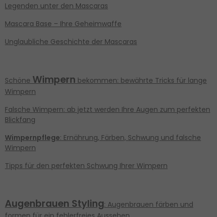
Legenden unter den Mascaras
Mascara Base – Ihre Geheimwaffe
Unglaubliche Geschichte der Mascaras
Wimpern
Schöne
bekommen: bewährte Tricks für lange
Wimpern
Falsche Wimpern: ab jetzt werden Ihre Augen zum perfekten
Blickfang
Wimpernpflege
: Ernährung, Färben, Schwung und falsche
Wimpern
Tipps für den perfekten Schwung Ihrer Wimpern
Augenbrauen Styling
: Augenbrauen färben und
formen für ein fehlerfreies Aussehen