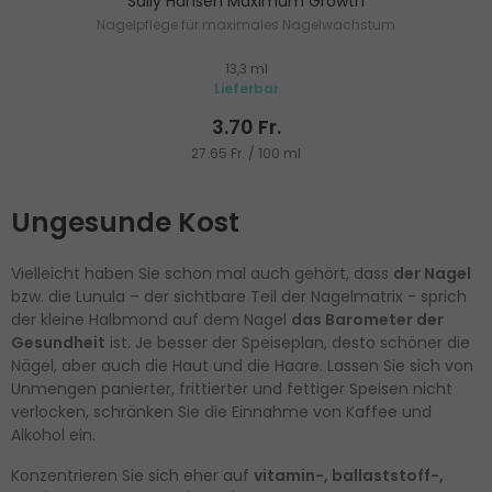
Sally Hansen Maximum Growth
Nagelpflege für maximales Nagelwachstum
13,3 ml
Lieferbar
3.70 Fr.
27.65 Fr. / 100 ml
Ungesunde Kost
Vielleicht haben Sie schon mal auch gehört, dass
der Nagel
bzw. die Lunula – der sichtbare Teil der Nagelmatrix - sprich
der kleine Halbmond auf dem Nagel
das Barometer der
Gesundheit
ist. Je besser der Speiseplan, desto schöner die
Nägel, aber auch die Haut und die Haare. Lassen Sie sich von
Unmengen panierter, frittierter und fettiger Speisen nicht
verlocken, schränken Sie die Einnahme von Kaffee und
Alkohol ein.
Konzentrieren Sie sich eher auf
vitamin-, ballaststoff-,