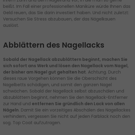
Ihrem Zahn und dem Nagelrand vor, in die man so gerne
beißt. Im Fall einer professionellen Maniküre würde Ihnen das
Geld reuen, das Sie darin investiert haben. Und nicht zuletzt:
Versuchen Sie Stress abzubauen, der das Nägelkauen
auslöst.
Abblättern des Nagellacks
Sobald der Nagellack abzublättern beginnt, machen Sie
sich sofort ans Werk und lösen den Nagellack vom Nagel,
der bisher am Nagel gut gehalten hat
. Achtung. Durch
dieses raue Vorgehen können Sie die Oberschicht des
Nagelbetts schädigen, und somit den ganzen Nagel
schwächen. Sobald der Nagellack selbst abzuschälen und
abzublättern beginnt, nehmen Sie den Nagellack-Entferner
zur Hand und
entfernen Sie gründlich den Lack von allen
Nägeln
. Damit Sie ein vorzeitiges Abschälen des Nagellackes
verhindern, vergessen Sie nicht auf jeden Farblack noch den
sog. Top Coat aufzutragen.