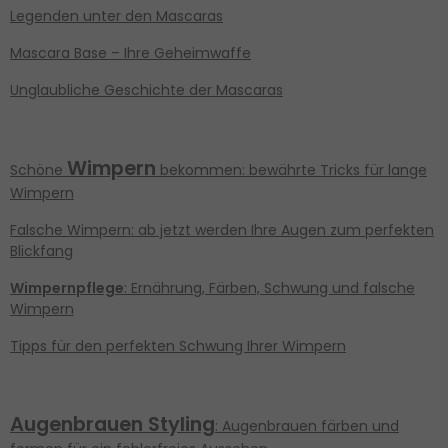
Legenden unter den Mascaras
Mascara Base – Ihre Geheimwaffe
Unglaubliche Geschichte der Mascaras
Wimpern
Schöne
bekommen: bewährte Tricks für lange
Wimpern
Falsche Wimpern: ab jetzt werden Ihre Augen zum perfekten
Blickfang
Wimpernpflege
: Ernährung, Färben, Schwung und falsche
Wimpern
Tipps für den perfekten Schwung Ihrer Wimpern
Augenbrauen Styling
: Augenbrauen färben und