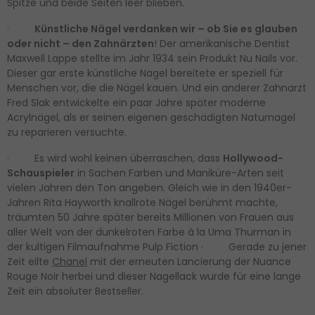
Spitze und beide Seiten leer blieben.
·
Künstliche Nägel verdanken wir – ob Sie es glauben
oder nicht – den Zahnärzten
! Der amerikanische Dentist
Maxwell Lappe stellte im Jahr 1934 sein Produkt Nu Nails vor.
Dieser gar erste künstliche Nagel bereitete er speziell für
Menschen vor, die die Nägel kauen. Und ein anderer Zahnarzt
Fred Slak entwickelte ein paar Jahre später moderne
Acrylnägel, als er seinen eigenen geschädigten Naturnagel
zu reparieren versuchte.
· Es wird wohl keinen überraschen, dass
Hollywood-
Schauspieler
in Sachen Farben und Maniküre-Arten seit
vielen Jahren den Ton angeben. Gleich wie in den 1940er-
Jahren Rita Hayworth knallrote Nägel berühmt machte,
träumten 50 Jahre später bereits Millionen von Frauen aus
aller Welt von der dunkelroten Farbe à la Uma Thurman in
der kultigen Filmaufnahme Pulp Fiction · Gerade zu jener
Zeit eilte
Chanel
mit der erneuten Lancierung der Nuance
Rouge Noir herbei und dieser Nagellack wurde für eine lange
Zeit ein absoluter Bestseller.