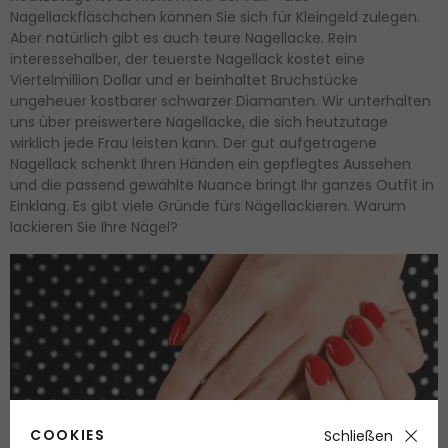
Nagellackfläschchen können Sie sich für Kleingeld zulegen.
Aber natürlich gibt es auch teure Nagellacke. Rein
interessehalber, der teuerste Nagellack kostet eine
Viertelmillion Dollar und er beinhaltet Bruchstücke
ungeheuer kostbarer schwarzer Diamanten. Wir unterhalten
uns über preiswertere Nagellacke, die sich heutzutage
wirklich jede Frau leisten kann. Der gut aufgetragene
Nagellack schenkt Ihren Händen ein gepflegtes Aussehen
und die passend gewählte Nuance bringt Ihr ganzes Outfit in
Einklang. Es gibt viele Gründe fürs Nägellackieren. Warum
lackieren Sie Ihre Nägel?
COOKIES
Schließen