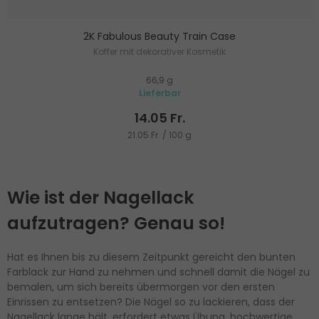
2K Fabulous Beauty Train Case
Koffer mit dekorativer Kosmetik
66,9 g
Lieferbar
14.05 Fr.
21.05 Fr. / 100 g
Wie ist der Nagellack
aufzutragen? Genau so!
Hat es Ihnen bis zu diesem Zeitpunkt gereicht den bunten
Farblack zur Hand zu nehmen und schnell damit die Nägel zu
bemalen, um sich bereits übermorgen vor den ersten
Einrissen zu entsetzen? Die Nägel so zu lackieren, dass der
Nagellack lange hält, erfordert etwas Übung, hochwertige