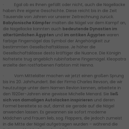
· Egal ob es Ihnen gefällt oder nicht, auch die Nagellacke
haben ihre eigene Geschichte. Diese reicht bis in die Zeit
Tausende von Jahren vor unserer Zeitrechnung zurück.
Babylonische Kämpfer
malten die Nägel vor dem Kampf an,
die Nagellacke kannten auch
bedeutende Dynastien im
altertümlichen Ägypten
und
im antiken Ägypten
waren
farbige Fingernägel das Symbol der Angehörigkeit zur
bestimmten Gesellschaftsklasse. Je höher die
Gesellschaftsklasse desto kräftiger die Nuance. Die Königin
Nofretete trug angeblich rubinfarbene Fingernägel. Kleopatra
erzielte den rostfarbenen Farbton mit Henna.
· Vom Mittelalter machen wir jetzt einen großen Sprung
bis ins 20. Jahrhundert. Bei der Firma Charles Revson, die wir
heutzutage unter dem Namen Revlon kennen, arbeitete in
den 1920er-Jahren eine gewisse Michelle Menard. Sie
ließ
sich von damaligen Autolacken inspirieren
und deren
Formel bereitete so auf, damit sie gerade auf die Nägel
anwenden lassen. Es gewannen sie sofort moderne
Mädchen und Frauen lieb, sog. Flappers, die jedoch zumeist
in die Mitte der Nägel aufgetragen wurden – während die