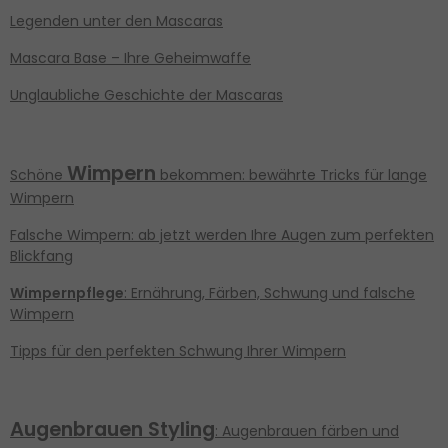
Legenden unter den Mascaras
Mascara Base – Ihre Geheimwaffe
Unglaubliche Geschichte der Mascaras
Wimpern
Schöne
bekommen: bewährte Tricks für lange
Wimpern
Falsche Wimpern: ab jetzt werden Ihre Augen zum perfekten
Blickfang
Wimpernpflege
: Ernährung, Färben, Schwung und falsche
Wimpern
Tipps für den perfekten Schwung Ihrer Wimpern
Augenbrauen Styling
: Augenbrauen färben und