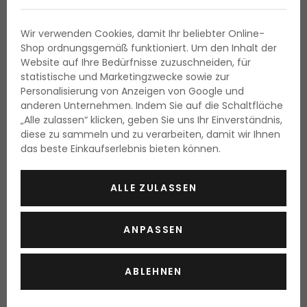
Mit dem Bronzer können Sie
das Gesicht auch schön
modellieren
und auf diese Weise zum Beispiel das Gesicht
Wir verwenden Cookies, damit Ihr beliebter Online-
optisch verschmälern oder die Nase formen. Wie sollen Sie
Shop ordnungsgemäß funktioniert. Um den Inhalt der
vorgehen? Tragen Sie zuerst Make-up auf die Haut auf,
Website auf Ihre Bedürfnisse zuzuschneiden, für
fixieren Sie es mit Puder und betonen Sie die Wangen mit
statistische und Marketingzwecke sowie zur
Blush. Jetzt kommt der Bronzer dran. Dieser wird zumeist je
Personalisierung von Anzeigen von Google und
nach dem wünschenswerten Effekt unterhalb der
anderen Unternehmen. Indem Sie auf die Schaltfläche
Wangenknochenerhebung, an der Haarlinie entlang auf der
„Alle zulassen“ klicken, geben Sie uns Ihr Einverständnis,
Stirn, seitlich an den Nasenflügeln, unterhalb des Kiefers, auf
diese zu sammeln und zu verarbeiten, damit wir Ihnen
dem Schlüsselbein, auf den Schultern und am Dekolletee
das beste Einkaufserlebnis bieten können.
aufgetragen.
ALLE ZULASSEN
ANPASSEN
ABLEHNEN