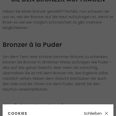
Haben Sie einen Bronzer gewählt? Perfekt, nun schauen wir
uns an, wie der Bronzer auf die Haut aufzutragen ist, damit er
Ihnen so viel wie möglich schmeichelt. Es gibt mehrere
Möglichkeiten.
Bronzer à la Puder
Um dem Teint eine schöne Sommer-Bräune zu schenken,
können Sie Bronzer in ähnlicher Weise auftragen wie Puder -
also auf das ganze Gesicht. Aber seien Sie vorsichtig,
übertreiben Sie es mit dem Bronzer nie, das Ergebnis sollte
natürlich wirken. Neben dem Gesicht bestäuben Sie auch
den Hals und die Ohren mit dem Puder, damit Sie den
Hautton vereinheitlichen.
Gesichts-Contouring
COOKIES
Schließen