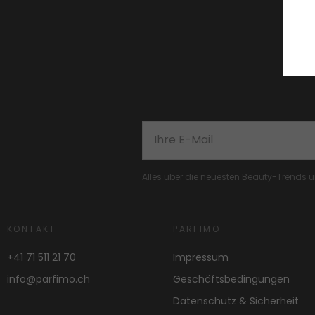
Alles über die neuesten Beauty-Trends
KONTAKT
PARFIMO
+41 71 511 21 70
Impressum
info@parfimo.ch
Geschäftsbedingungen
Datenschutz & Sicherheit