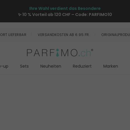
Ihre Wahl verdient das Besondere
✨ 10 % Vorteil ab 120 CHF – Code:
PARFIMO10
ORT LIEFERBAR
VERSANDKOSTEN AB 6.95 FR.
ORIGINALPRODU
e-up
Sets
Neuheiten
Reduziert
Marken