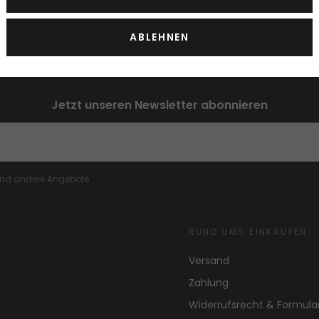
ABLEHNEN
Jetzt unseren Newsletter abonnieren
 und andere Angebote
RUND UMS EINKAUFEN
Versand
Zahlung
Widerrufsrecht & Formula