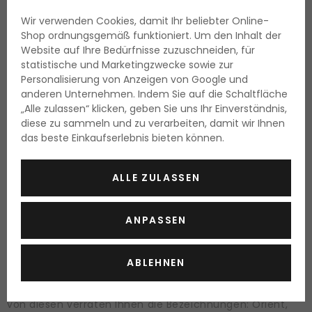
Accessoires
Wir verwenden Cookies, damit Ihr beliebter Online-
Shop ordnungsgemäß funktioniert. Um den Inhalt der
Website auf Ihre Bedürfnisse zuzuschneiden, für
Insbesondere
in der Zeit von Bällen, Karnevalen und
statistische und Marketingzwecke sowie zur
Festivals
gehören
glitzernde Strasssteine zum
Personalisierung von Anzeigen von Google und
Aufkleben auf Gesicht, Hände, Nägel und Körper
zu
anderen Unternehmen. Indem Sie auf die Schaltfläche
„Alle zulassen“ klicken, geben Sie uns Ihr Einverständnis,
den heißbegehrten Artikeln. Es reicht, wenn man diese
diese zu sammeln und zu verarbeiten, damit wir Ihnen
einfach vom Bogen abzieht und auf die gewünschte
das beste Einkaufserlebnis bieten können.
Stelle platziert. Die Vielfalt von Größen und Formen
ermöglicht es, verschiedene Muster daraus zu kreieren.
ALLE ZULASSEN
Sie schätzen sicherlich auch die Möglichkeit, dass diese
dekorativen Accessoires
wiederholt verwendet
werden
ANPASSEN
können.
Eine andere Möglichkeit der attraktiven Körper Deko
ABLEHNEN
stellt die temporäre sprich vorübergehende Körper-
Tätowierung.
Einiges über die thematische Ausrichtung
von diesen verraten Ihnen die Bezeichnungen: Orient,