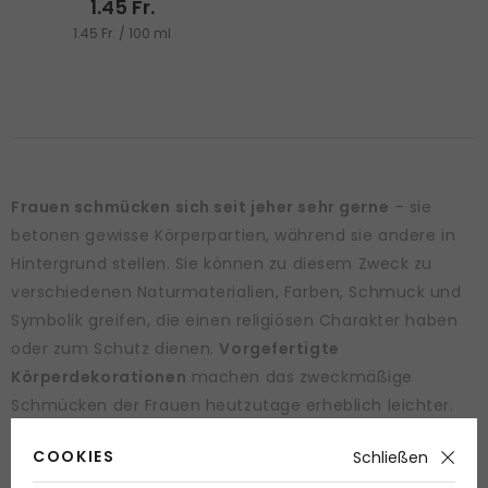
1.45 Fr.
1.45 Fr. / 100 ml
Frauen schmücken sich seit jeher sehr gerne
– sie
betonen gewisse Körperpartien, während sie andere in
Hintergrund stellen. Sie können zu diesem Zweck zu
verschiedenen Naturmaterialien, Farben, Schmuck und
Symbolik greifen, die einen religiösen Charakter haben
oder zum Schutz dienen.
Vorgefertigte
Körperdekorationen
machen das zweckmäßige
Schmücken der Frauen heutzutage erheblich leichter.
Lassen Sie sich durch unser Angebot inspirieren.
COOKIES
Schließen
Vielfalt der dekorativen