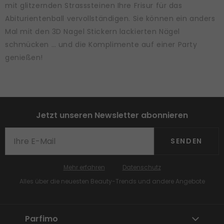
mit glitzernden Strasssteinen Ihre Frisur für das
Abiturientenball vervollständigen. Sie können ein anders
Mal mit den 3D Nagel Stickern lackierten Nägel
schmücken … und die Komplimente auf einer Party
genießen!
Jetzt unseren Newsletter abonnieren
SENDEN
Mehr erfahren
Datenschutz
Alles über die neuesten Beauty-Trends und andere Angebote
Parfimo