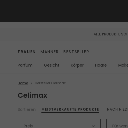
ALLE PRODUKTE SOF
FRAUEN
MÄNNER
BESTSELLER
Parfum
Gesicht
Körper
Haare
Mak
Home
Hersteller Celimax
Celimax
Sortieren
MEISTVERKAUFTE PRODUKTE
NACH NIED
Preis
Für wen