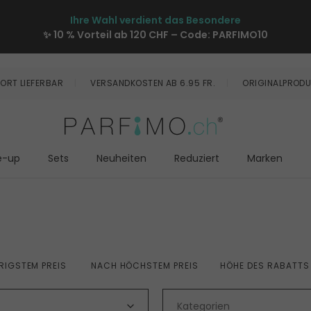
Ihre Wahl verdient das Besondere
✨ 10 % Vorteil ab 120 CHF – Code:
PARFIMO10
ORT LIEFERBAR
VERSANDKOSTEN AB 6.95 FR.
ORIGINALPRODU
e-up
Sets
Neuheiten
Reduziert
Marken
RIGSTEM PREIS
NACH HÖCHSTEM PREIS
HÖHE DES RABATTS
Kategorien