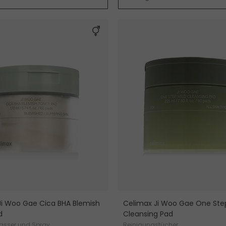
Ji Woo Gae Cica BHA Blemish
Celimax Ji Woo Gae One Step
d
Cleansing Pad
asser und Spray
Reinigungstücher