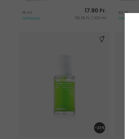
17.90 Fr.
15 ml
60 St.
119.35 Fr. / 100 ml
Lieferbar
Lieferbar
-23%