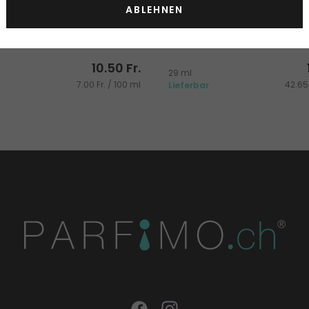
ABLEHNEN
Ji Woo Gae Cica BHA Acne
Celimax Noni Ampoule Mask
ansing
Gesichtsmaske
gsschaum
10.50 Fr.
29 ml
7.00 Fr. / 100 ml
42.65 
Lieferbar