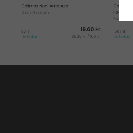
Celimax Noni Ampoule
Celimax 
Foam Cle
Gesichtsserum
Reinigun
19.60 Fr.
30 ml
150 ml
65.25 Fr. / 100 ml
Lieferbar
Lieferbar