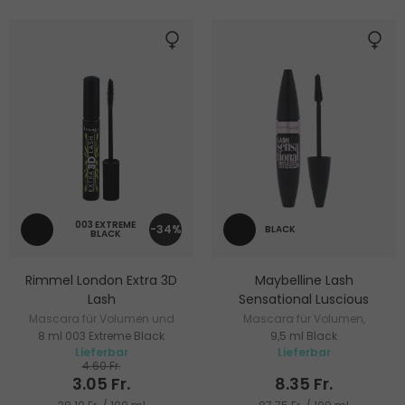
003 EXTREME
-34%
BLACK
BLACK
Rimmel London Extra 3D
Maybelline Lash
Lash
Sensational Luscious
Mascara für Volumen und
Mascara für Volumen,
8 ml 003 Extreme Black
9,5 ml Black
Verlängerung
Verlängerung und Pflege
Lieferbar
Lieferbar
4.60 Fr.
3.05 Fr.
8.35 Fr.