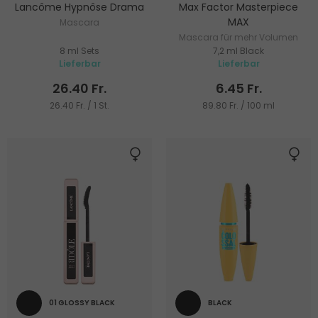
Lancôme Hypnôse Drama
Max Factor Masterpiece
MAX
Mascara
Mascara für mehr Volumen
8 ml Sets
7,2 ml Black
Lieferbar
Lieferbar
26.40 Fr.
6.45 Fr.
26.40 Fr. / 1 St.
89.80 Fr. / 100 ml
01 GLOSSY BLACK
BLACK