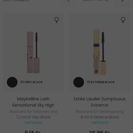
01 VERY BLACK
01 EXTREME BLACK
Maybelline Lash
Estée Lauder Sumptuous
Sensational Sky High
Extreme
Mascara für Volumen und
Mascara für Verlängerung
7,2 ml 01 Very Black
8 ml 01 Extreme Black
Verlängerung
und Volumen
Lieferbar
Lieferbar
9.15 Fr.
25.95 Fr.