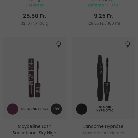
und Länge
Lieferbar
Lieferbar 1-3 St.
25.50 Fr.
9.25 Fr.
32.10 Fr. / 100 g
128.65 Fr. / 100 ml
01 NOIR
-9%
BURGUNDY HAZE
HYPNOTIC
Maybelline Lash
Lancôme Hypnôse
Sensational Sky High
Mascara für Volumen