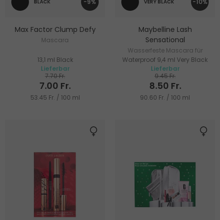
-9%
-10%
BLACK
VERY BLACK
Max Factor Clump Defy
Maybelline Lash
Sensational
Mascara
Wasserfeste Mascara für
13,1 ml Black
Waterproof 9,4 ml Very Black
Volumen, Verlängerung und
Lieferbar
Lieferbar
Form
7.70 Fr.
9.45 Fr.
7.00 Fr.
8.50 Fr.
53.45 Fr. / 100 ml
90.60 Fr. / 100 ml