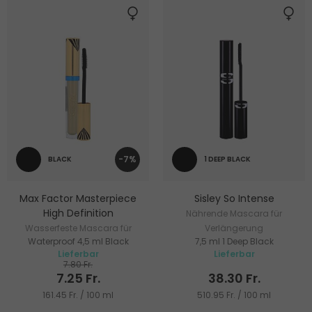
-7%
BLACK
1 DEEP BLACK
Max Factor Masterpiece
Sisley So Intense
High Definition
Nährende Mascara für
Wasserfeste Mascara für
Verlängerung
Waterproof 4,5 ml Black
7,5 ml 1 Deep Black
Volumen, Verlängerung und
Lieferbar
Lieferbar
Form
7.80 Fr.
7.25 Fr.
38.30 Fr.
161.45 Fr. / 100 ml
510.95 Fr. / 100 ml