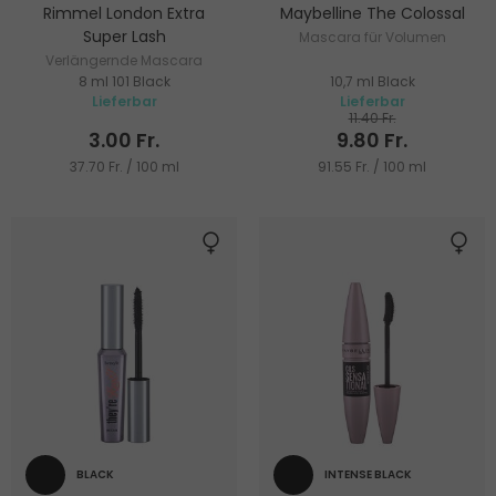
Rimmel London Extra
Maybelline The Colossal
Super Lash
Mascara für Volumen
Verlängernde Mascara
8 ml 101 Black
10,7 ml Black
Lieferbar
Lieferbar
11.40 Fr.
3.00 Fr.
9.80 Fr.
37.70 Fr. / 100 ml
91.55 Fr. / 100 ml
BLACK
INTENSE BLACK