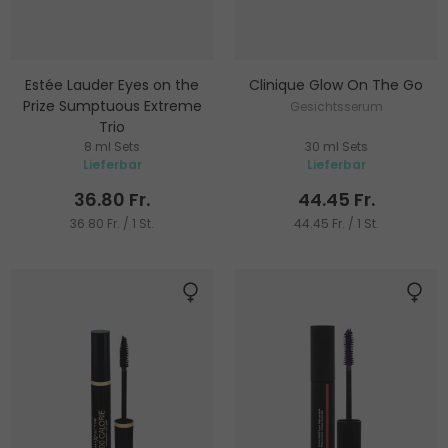
Estée Lauder Eyes on the
Clinique Glow On The Go
Prize Sumptuous Extreme
Gesichtsserum
Trio
8 ml Sets
30 ml Sets
Mascara
Lieferbar
Lieferbar
36.80 Fr.
44.45 Fr.
36.80 Fr. / 1 St.
44.45 Fr. / 1 St.