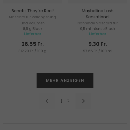
Benefit They´re Real!
Maybelline Lash
Sensational
Mascara für Verlängerung
und Volumen
Nährende Mascara für
8,5 g Black
9,5 ml Intense Black
Volumen und Verlängerung
Lieferbar
Lieferbar
26.55 Fr.
9.30 Fr.
312.20 Fr. / 100 g
97.65 Fr. / 100 ml
MEHR ANZEIGEN
1
2