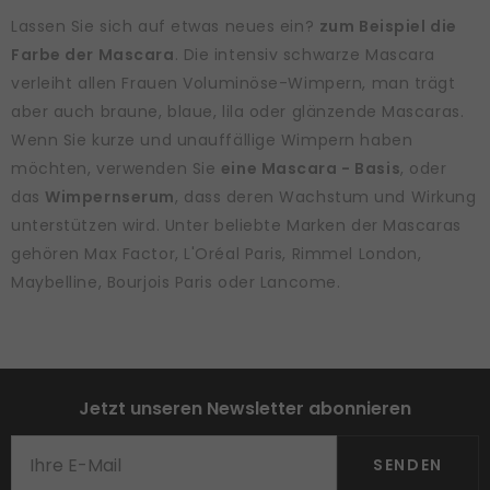
Lassen Sie sich auf etwas neues ein?
zum Beispiel die
Farbe der Mascara
. Die intensiv schwarze Mascara
verleiht allen Frauen Voluminöse-Wimpern, man trägt
aber auch braune, blaue, lila oder glänzende Mascaras.
Wenn Sie kurze und unauffällige Wimpern haben
möchten, verwenden Sie
eine Mascara - Basis
, oder
das
Wimpernserum
, dass deren Wachstum und Wirkung
unterstützen wird. Unter beliebte Marken der Mascaras
gehören Max Factor, L'Oréal Paris, Rimmel London,
Maybelline, Bourjois Paris oder Lancome.
Jetzt unseren Newsletter abonnieren
SENDEN