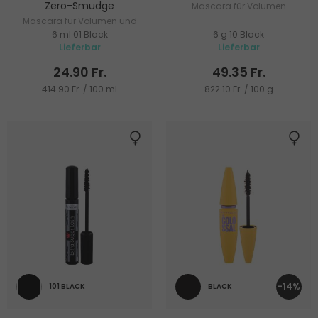
Zero-Smudge
Mascara für Volumen
Mascara für Volumen und
6 ml 01 Black
6 g 10 Black
Verlängerung
Lieferbar
Lieferbar
24.90 Fr.
49.35 Fr.
414.90 Fr. / 100 ml
822.10 Fr. / 100 g
-14%
101 BLACK
BLACK