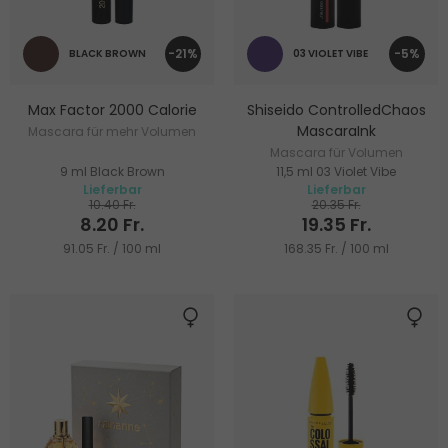
-21%
-5%
BLACK BROWN
03 VIOLET VIBE
Max Factor 2000 Calorie
Shiseido ControlledChaos
MascaraInk
Mascara für mehr Volumen
Mascara für Volumen
9 ml Black Brown
11,5 ml 03 Violet Vibe
Lieferbar
Lieferbar
10.40 Fr.
20.35 Fr.
8.20 Fr.
19.35 Fr.
91.05 Fr. / 100 ml
168.35 Fr. / 100 ml