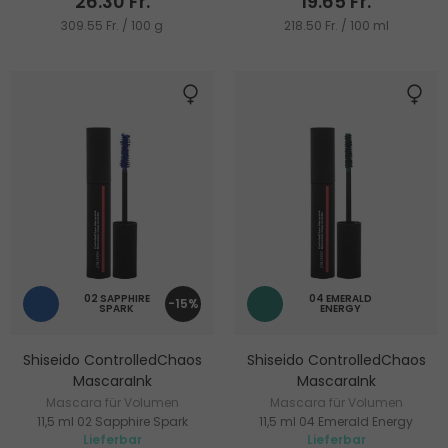
26.30 Fr.
19.65 Fr.
309.55 Fr. / 100 g
218.50 Fr. / 100 ml
02 SAPPHIRE
04 EMERALD
-15%
SPARK
ENERGY
Shiseido ControlledChaos
Shiseido ControlledChaos
MascaraInk
MascaraInk
Mascara für Volumen
Mascara für Volumen
11,5 ml 02 Sapphire Spark
11,5 ml 04 Emerald Energy
Lieferbar
Lieferbar