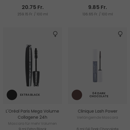
20.75 Fr.
9.85 Fr.
259.15 Fr. / 100 ml
136.65 Fr. / 100 ml
04 DARK
EXTRA BLACK
CHOCOLATE
L'Oréal Paris Mega Volume
Clinique Lash Power
Collagene 24h
Verlängernde Mascara
Mascara für mehr Volumen
9 ml Extra Black
6 ml 04 Dark Chocolate