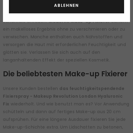
ABLEHNEN
schnell trocknen und Sie können sich den ganzen Tag,
sowie den langen gesellschaftlichen Abend an seiner
Schönheit erfreuen.
Moderne Make-up Fixierer
sichern
ein makelloses Ergebnis ohne zu verschmieren oder zu
verwischen. Manche enthalten auch Nährstoffen und
versorgen die Haut mit erforderlichen Feuchtigkeit und
glätten sie. Verlassen Sie sich auch auf den
langanhaltenden Effekt der speziellen Kosmetik.
Die beliebtesten Make-up Fixierer
Unsere Kunden bestellen
das feuchtigkeitspendende
Fixierspray - Makeup Revolution London Hyaluronic
Fix
wiederholt. Und wie benutzt man es? Vor Anwendung
schütteln und dann auf fertiges Make-up aus 20 cm
aufsprühen. Für eine längere Ausdauer fixieren Sie jede
Make-up-Schichte extra. Um Lidschatten zu betonen,