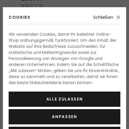
23.80 Fr. / 1 St.
COOKIES
Schließen
Wir verwenden Cookies, damit Ihr beliebter Online-
Shop ordnungsgemäß funktioniert. Um den Inhalt der
Website auf Ihre Bedürfnisse zuzuschneiden, für
Ein Traum jeder Frau ist,
das Schminken, welches auch
statistische und Marketingzwecke sowie zur
Personalisierung von Anzeigen von Google und
bei Sommerhitzen
oder bei anderen anspruchsvollen
anderen Unternehmen. Indem Sie auf die Schaltfläche
Bedingungen
hält
zu haben. Und wie soll man es
„Alle zulassen“ klicken, geben Sie uns Ihr Einverständnis,
machen? Benutzen Sie einen Make-up Fixierer, es ist ein
diese zu sammeln und zu verarbeiten, damit wir Ihnen
kosmetisches Produkt, welche verläßlich Ihr Make-up
das beste Einkaufserlebnis bieten können.
fixieren wird und seine Haltbarkeit verlängert.
ALLE ZULASSEN
Das Gehemnis des
vollkommenen Make-ups
ANPASSEN
Dank dem Fixierer wird das aufgetragene Make-up