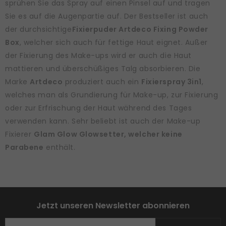
sprühen Sie das Spray auf einen Pinsel auf und tragen
Sie es auf die Augenpartie auf. Der Bestseller ist auch
der durchsichtige
Fixierpuder Artdeco Fixing Powder
Box
, welcher sich auch für fettige Haut eignet. Außer
der Fixierung des Make-ups wird er auch die Haut
mattieren und überschüßiges Talg absorbieren. Die
Marke
Artdeco
produziert auch ein
Fixierspray 3in1
,
welches man als Grundierung für Make-up, zur Fixierung
oder zur Erfrischung der Haut während des Tages
verwenden kann. Sehr beliebt ist auch der Make-up
Fixierer
Glam Glow Glowsetter, welcher keine
Parabene
enthält.
Jetzt unseren Newsletter abonnieren