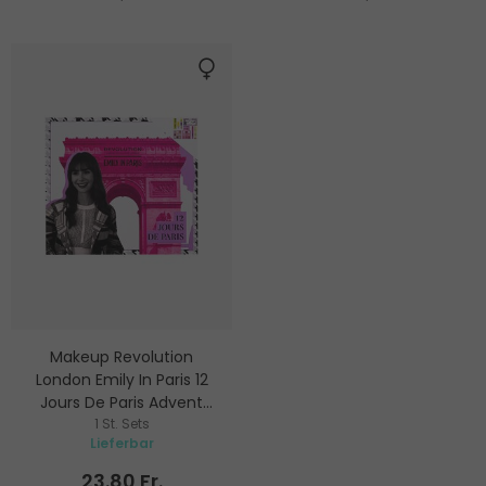
Makeup Revolution
London Emily In Paris 12
Jours De Paris Advent
Calendar
1 St. Sets
Adventskalender
Lieferbar
23.80 Fr.