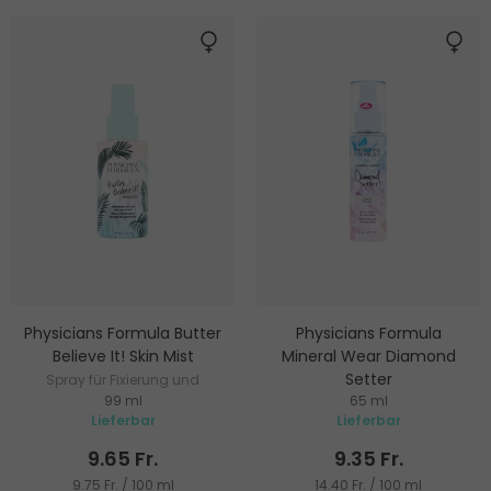
Physicians Formula Butter
Physicians Formula
Believe It! Skin Mist
Mineral Wear Diamond
Setter
Spray für Fixierung und
99 ml
65 ml
strahlendes Make-up
Feuchtigkeitsspendendes
Lieferbar
Lieferbar
Fixierspray für strahlenden
Look
9.65 Fr.
9.35 Fr.
9.75 Fr. / 100 ml
14.40 Fr. / 100 ml