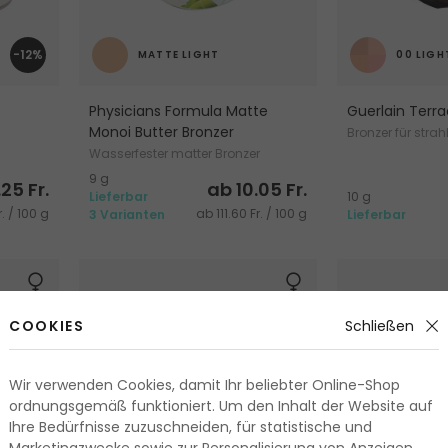
-12%
MATTE LIGHT
00 LIGH
Physicians Formula Matte
Guerlain Terra
Monoi Butter Bronzer
Bronzer für stra
Wasserfester matter Bronzer
9 g
25 Fr.
ab 10.05 Fr.
Lieferbar
10 g
. / 100 g
ab 111.60 Fr. / 100 g
3 Varianten
Lieferbar
COOKIES
Schließen
Wir verwenden Cookies, damit Ihr beliebter Online-Shop
ordnungsgemäß funktioniert. Um den Inhalt der Website auf
Ihre Bedürfnisse zuzuschneiden, für statistische und
Marketingzwecke sowie zur Personalisierung von Anzeigen