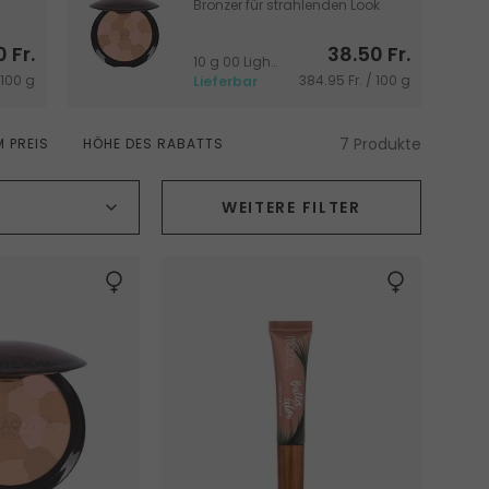
Bronzer für strahlenden Look
 Fr.
38.50 Fr.
10 g 00 Light Cool
/ 100 g
384.95 Fr. / 100 g
Lieferbar
7 Produkte
 PREIS
HÖHE DES RABATTS
Vegan
WEITERE FILTER