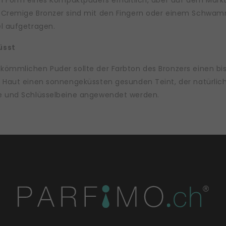
in Form eines Kompaktpuders erhältlich, aber auf dem Mark
 Cremige Bronzer sind mit den Fingern oder einem Schwam
el aufgetragen.
üsst
ömmlichen Puder sollte der Farbton des Bronzers einen bis z
 Haut einen sonnengeküssten gesunden Teint, der natürlich 
e und Schlüsselbeine angewendet werden.