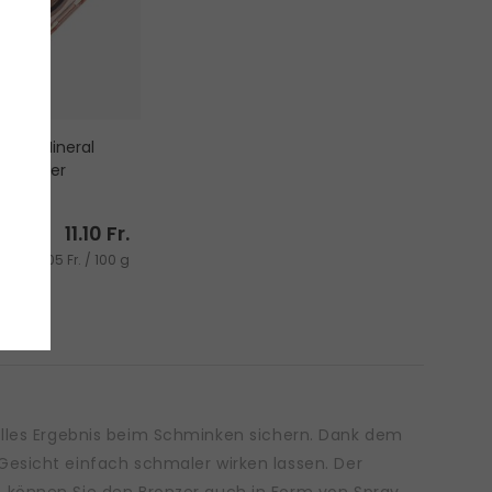
 GEM
rmula Mineral
 Bronzer
r mit
z
11.10 Fr.
191.05 Fr. / 100 g
elles Ergebnis beim Schminken sichern. Dank dem
Gesicht einfach schmaler wirken lassen. Der