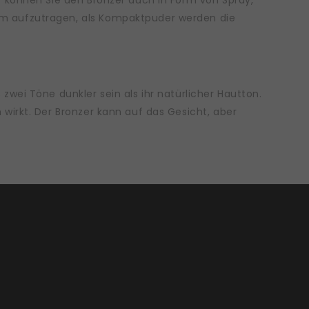
t können Sie den Bronzer auch in Form von Spray,
m aufzutragen, als Kompaktpuder werden die
wei Töne dunkler sein als ihr natürlicher Hautton.
wirkt. Der Bronzer kann auf das Gesicht, aber