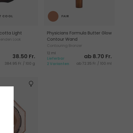
T COOL
FAIR
cotta Light
Physicians Formula Butter Glow
Contour Wand
hlenden Look
Contouring Bronzer
12 ml
38.50 Fr.
ab 8.70 Fr.
Lieferbar
384.95 Fr. / 100 g
ab 72.35 Fr. / 100 ml
2 Varianten