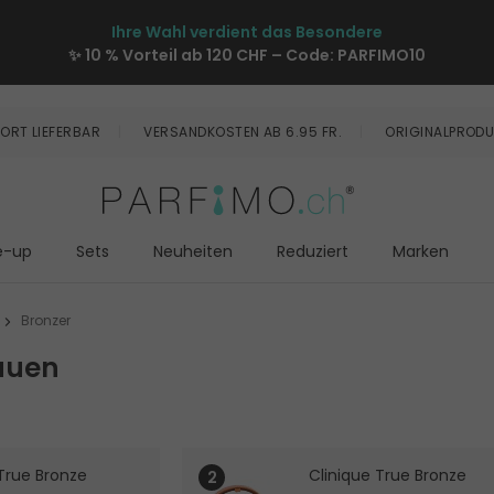
Ihre Wahl verdient das Besondere
✨ 10 % Vorteil ab 120 CHF – Code:
PARFIMO10
ORT LIEFERBAR
VERSANDKOSTEN AB 6.95 FR.
ORIGINALPRODU
e-up
Sets
Neuheiten
Reduziert
Marken
Bronzer
rauen
 True Bronze
Clinique True Bronze