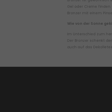
Bronzer ist gewöhnlich 
Gel oder Creme finden.
Bronzer mit einem Pins
Wie von der Sonne gek
Im Unterschied zum herk
Der Bronzer schenkt der
auch auf das Dekollete