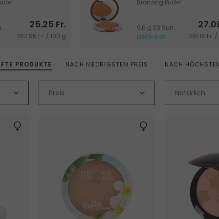
Puder
Bronzing Puder
25.25 Fr.
27.00
9,6 g 02 Sunkissed
9,6 g 03 Sunblushed
262.95 Fr. / 100 g
281.15 Fr. 
Lieferbar
UFTE PRODUKTE
NACH NIEDRIGSTEM PREIS
NACH HÖCHSTEM
Preis
Natürlich