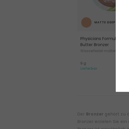
MATTE DEEP
Physicians Formula Mon
Butter Bronzer
Wasserfester matter Bronze
9
9 g
101.85 F
Lieferbar
Der
Bronzer
gehört zu d
Bronzer erzielen Sie ei