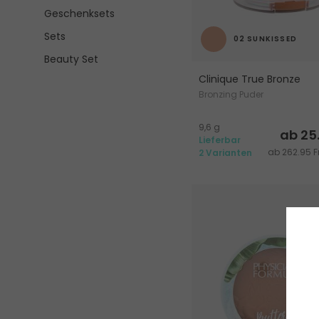
Geschenksets
Sets
02 SUNKISSED
Beauty Set
Clinique True Bronze
Bronzing Puder
9,6 g
ab 25.
Lieferbar
ab 262.95 Fr
2 Varianten