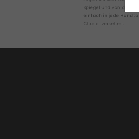
Spiegel und von der an
einfach in jede Handta
Chanel versehen.