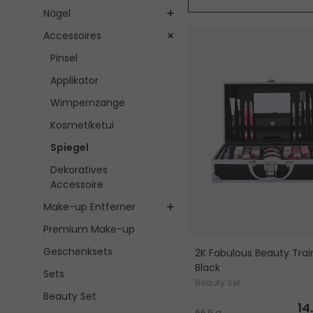
Nägel
Accessoires
Pinsel
Applikator
Wimpernzange
Kosmetiketui
Spiegel
Dekoratives
Accessoire
Make-up Entferner
Premium Make-up
Geschenksets
2K Fabulous Beauty Tra
Black
Sets
Beauty Set
Beauty Set
14
66,9 g