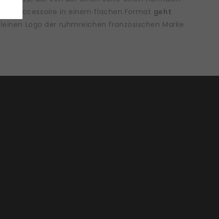
chöne Accessoire in einem flachen Format
geht
m kleinen Logo der ruhmreichen französischen Marke