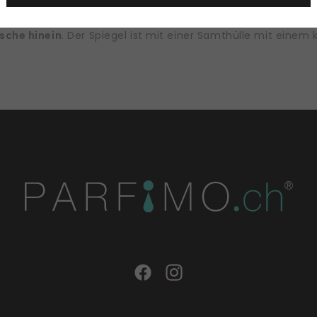
deren Seite ein vergrößerndes Glas bietet. Dieses wunders
sche hinein
. Der Spiegel ist mit einer Samthülle mit eine