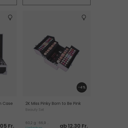
-4%
in Case
2K Miss Pinky Born to Be Pink
Beauty Set
60,2 g
|
66,9 g
|
129,4 g
.05 Fr.
ab 12.30 Fr.
Lieferbar