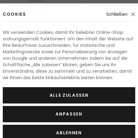
r. / 100 g
ab 18.40 Fr. / 100 g
3 Varianten
COOKIES
Schließen
Wir verwenden Cookies, damit Ihr beliebter Online-Shop
ordnungsgemäß funktioniert. Um den Inhalt der Website auf
Ihre Bedürfnisse zuzuschneiden, für statistische und
Marketingzwecke sowie zur Personalisierung von Anzeigen
ntbehrliches Kosmetik Tool und Accessoire und zugleich ein 
von Google und anderen Unternehmen. Indem Sie auf die
nen schnellen Einsatz und eine diskrete Kontrolle des Make-
Schaltfläche „Alle zulassen“ klicken, geben Sie uns Ihr
schmack wählen, haben Sie Ihr
Aussehen ständig unter Kon
Einverständnis, diese zu sammeln und zu verarbeiten, damit
wir Ihnen das beste Einkaufserlebnis bieten können.
smetikspiegeln
ALLE ZULASSEN
terscheiden sich durch Form, Design und Größe. Es sind auc
lich, die das Schminken, das Styling oder einfach auch das
ANPASSEN
el – ein Tipp von der Marke Chanel
ABLEHNEN
piel den praktischen Doppelspiegel Chanel Miroir Double Fa