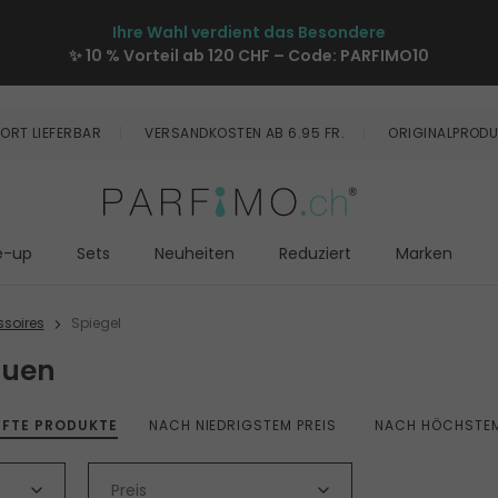
Ihre Wahl verdient das Besondere
✨ 10 % Vorteil ab 120 CHF – Code:
PARFIMO10
ORT LIEFERBAR
VERSANDKOSTEN AB 6.95 FR.
ORIGINALPRODU
e-up
Sets
Neuheiten
Reduziert
Marken
soires
Spiegel
auen
UFTE PRODUKTE
NACH NIEDRIGSTEM PREIS
NACH HÖCHSTEM
Preis