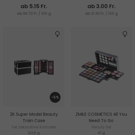
ab 5.15 Fr.
ab 3.00 Fr.
ab 36.70 Fr. / 100 g
ab 21.30 Fr. / 100 g
-5%
2K Super Model Beauty
ZMILE COSMETICS All You
Train Case
Need To Go
Set dekorativer Kosmetik
Beauty Set
122,6 g
41 g