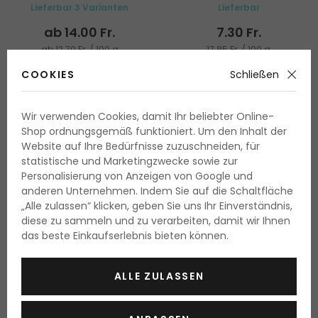
Lieferbar 3 Varianten
Lieferbar
ab 14.00 Fr.
7.30 Fr.
ab 12.70 Fr. / 100 g
17.85 Fr. / 100 g
COOKIES
Schließen
Wir verwenden Cookies, damit Ihr beliebter Online-
Shop ordnungsgemäß funktioniert. Um den Inhalt der
Website auf Ihre Bedürfnisse zuzuschneiden, für
statistische und Marketingzwecke sowie zur
Personalisierung von Anzeigen von Google und
anderen Unternehmen. Indem Sie auf die Schaltfläche
„Alle zulassen“ klicken, geben Sie uns Ihr Einverständnis,
diese zu sammeln und zu verarbeiten, damit wir Ihnen
das beste Einkaufserlebnis bieten können.
ALLE ZULASSEN
ZMILE COSMETICS
Clarins Ever Matte
Diamonds
Compact Powder
Beauty Set
Puder