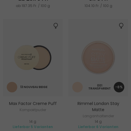
ab 197.35 Fr. / 100 g
104.10 Fr. / 100 g
001
-6%
13 NOUVEAU BEIGE
TRANSPARENT
Max Factor Creme Puff
Rimmel London Stay
Matte
Kompaktpuder
Langanhaltender
14 g
14 g
Kompaktpuder
Lieferbar 5 Varianten
Lieferbar 6 Varianten