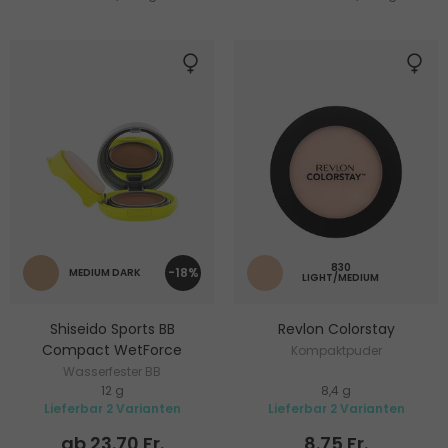
830
-18%
MEDIUM DARK
LIGHT/MEDIUM
Shiseido Sports BB
Revlon Colorstay
Compact WetForce
Kompaktpuder
Wasserfester BB
12 g
8,4 g
Kompaktpuder
Lieferbar 2 Varianten
Lieferbar 2 Varianten
ab 23.70 Fr.
8.75 Fr.