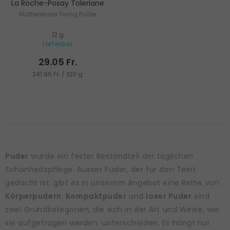
La Roche-Posay Toleriane
Mattierender Fixing Puder
12 g
Lieferbar
29.05 Fr.
241.95 Fr. / 100 g
Puder
wurde ein fester Bestandteil der täglichen
Schönheitspflege. Ausser Puder, der für den Teint
gedacht ist, gibt es in unserem Angebot eine Reihe von
Körperpudern
.
Kompaktpuder
und
loser Puder
sind
zwei Grundkategorien, die sich in der Art und Weise, wie
sie aufgetragen werden, unterscheiden. Es hängt nur