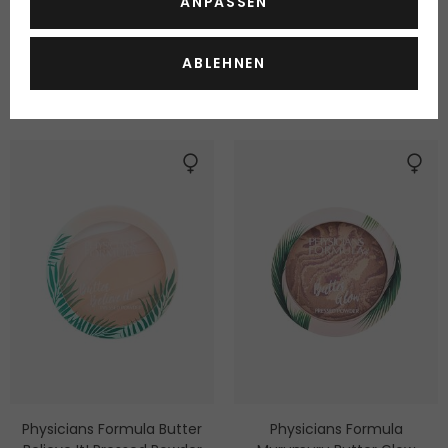
ANPASSEN
43,7 g
10 g
Lieferbar
Lieferbar
ABLEHNEN
6.10 Fr.
35.00 Fr.
14.00 Fr. / 100 g
349.90 Fr. / 100 g
Physicians Formula Butter
Physicians Formula