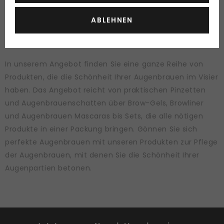
Kosmetik, mit denen Sie das perfekte erwünschte
ABLEHNEN
Ergebnis erzielen können.
Perfekte Augenbrauen
In unserem Angebot finden Sie eine ganze Reihe von
Produkten, die die Schönheit Ihrer Augenbrauen im Visier
haben. Das Angebot reicht von praktischen Pinzetten
und Augenbrauenschatten über Brow-Gels, Browliner
und Augenbrauen Mascaras bis Sets, die alle nötigen
Produkte in einer Packung bringen. Gönnen Sie sich
perfekte Augenbrauen mit unseren Produkten zur Pflege
der Augenbrauen, mit denen Sie die Schönheit Ihrer
Augenpartien betonen.