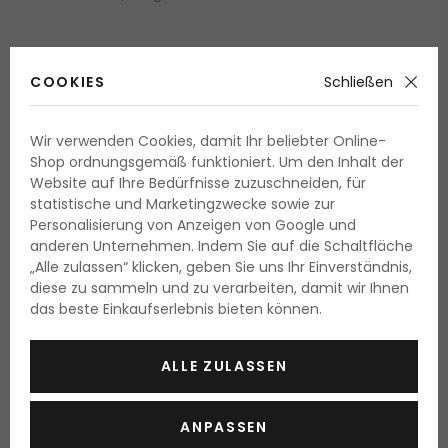
COOKIES
Schließen
Wir verwenden Cookies, damit Ihr beliebter Online-
Fällt der Blick ins Gesicht, dann wird er meist auf die
Shop ordnungsgemäß funktioniert. Um den Inhalt der
Augenpartie gelenkt. Darüber hinaus sind die Augen und
Website auf Ihre Bedürfnisse zuzuschneiden, für
statistische und Marketingzwecke sowie zur
die Augenbrauen ein Teil der Mimik. Beide bestimmen
Personalisierung von Anzeigen von Google und
zum grössten Teil Ihren Gesichtsausdruck. Sie bilden
anderen Unternehmen. Indem Sie auf die Schaltfläche
eine Art Rahmen für unser Gesicht, je nach
„Alle zulassen“ klicken, geben Sie uns Ihr Einverständnis,
Formgebung, Betonung udn Farbton können sie dem
diese zu sammeln und zu verarbeiten, damit wir Ihnen
das beste Einkaufserlebnis bieten können.
Gesicht einen ganz anderen Ausdruck verleihen. Die
Modellierung der Augenbrauen ist deshalb vor grosser
Wichtigkeit. Nur wenige von uns können mit
ALLE ZULASSEN
wohlgeformten, natürlich dichten Augenbrauen prahlen,
die dem Schönheitsideal entsprechen. Auf dem Markt
ANPASSEN
gibt es jedoch eine Reihe von Produkten der dekorativen