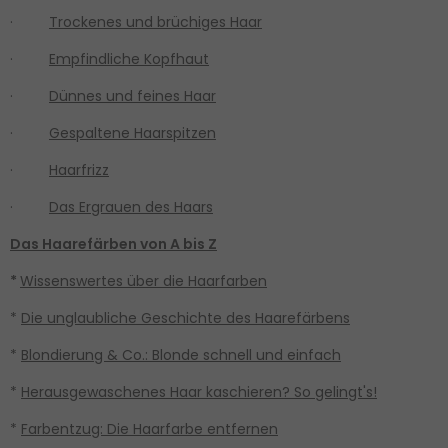
·
Trockenes und brüchiges Haar
·
Empfindliche Kopfhaut
·
Dünnes und feines Haar
·
Gespaltene Haarspitzen
·
Haarfrizz
·
Das Ergrauen des Haars
Das Haarefärben von A bis Z
*
Wissenswertes über die Haarfarben
*
Die unglaubliche Geschichte des Haarefärbens
*
Blondierung & Co.: Blonde schnell und einfach
*
Herausgewaschenes Haar kaschieren? So gelingt's!
*
Farbentzug: Die Haarfarbe entfernen