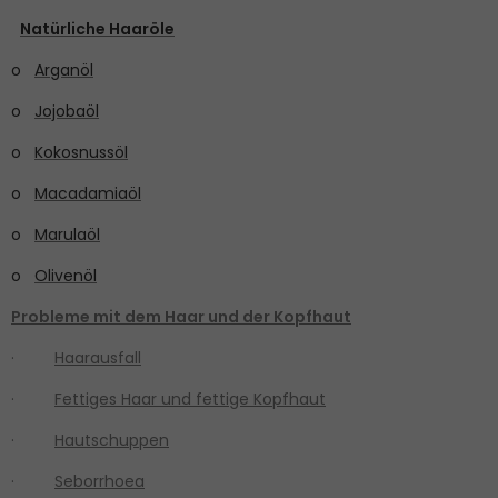
Natürliche Haaröle
o
Arganöl
o
Jojobaöl
o
Kokosnussöl
o
Macadamiaöl
o
Marulaöl
o
Olivenöl
Probleme mit dem Haar und der Kopfhaut
·
Haarausfall
·
Fettiges Haar und fettige Kopfhaut
·
Hautschuppen
·
Seborrhoea