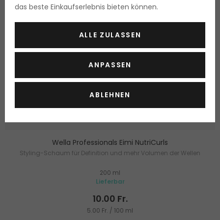
das beste Einkaufserlebnis bieten können.
ALLE ZULASSEN
ANPASSEN
ABLEHNEN
Wella Professionals Eimi NutriCurls
Styling-Schaum für Definition und mehr Volumen der Wellen
200 ml
Lieferbar
10.00 Fr.
5.00 Fr. / 100 ml