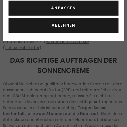
Fachleute sind sich einig, dass
für einen Sommerurlaub
ANPASSEN
mindestens der SPF 30 optimal
ist. Solch ein Präparat
blockt ganze 97 % der UVB-Strahlen ab. Der
Lichtschutzfaktor 50 blockt 98 % ab. Der SPF 15 schützt Ihre
ABLEHNEN
Haut nur vor 93 % der UVB-Strahlen und niedrigere
Lichtschutzfaktoren werden im Allgemeinen nicht viel
empfohlen. Lesen Sie
weitere Infos zum SPF
(Lichtschutzfaktor
)
.
DAS RICHTIGE AUFTRAGEN DER
SONNENCREME
Obwohl Sie sich eine qualitativ hochwertige Creme mit dem
passenden Lichtschutzfaktor (SPF) und mit dem Schutz vor
den UVA-Strahlen zugelegt haben, müssen Sie nicht mit
heiler Haut davonkommen. Auch das richtige Auftragen des
Sonnenschutzmittels ist sehr wichtig
. Tragen Sie sie
bestenfalls alle zwei Stunden auf die Haut auf
. Nach dem
Abtrocknen und Abrubbeln mit dem Handtuch, bei starkem
Schwitzen oder nach dem Aufenthalt im Wasser muss der