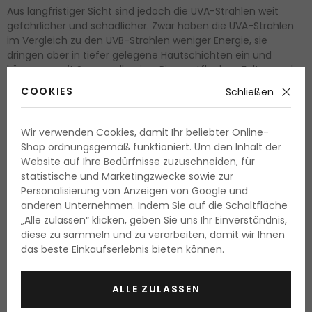
Aus langfristiger Sicht sind jedoch die UVA-Strahlen weit
gefährlicher und schädlicher. Zwar haben die UVA-Strahlen
im Vergleich zu den UVB-Strahlen weniger Energie, sie
dringen aber in tiefer gelegene Hautschichten ein und
können somit Sonnenallergien, Pigmentflecken, Falten und
andere Anzeichen frühzeitiger Hautalterung verursachen, zu
COOKIES
Schließen
irreversiblen Schäden führen oder die Haut allgemein
schwächen. Aus diesem Grund ist nicht nur der SPF also der
Schutz vor den UVB-Strahlen von Bedeutung. Wählen Sie
Wir verwenden Cookies, damit Ihr beliebter Online-
solch eine Sonnencreme, die Sie
vor beiden Typen der
Shop ordnungsgemäß funktioniert. Um den Inhalt der
Strahlen – vor den UVA- und UVB-Strahlen – schützt
.
Website auf Ihre Bedürfnisse zuzuschneiden, für
statistische und Marketingzwecke sowie zur
WAS SAGT DER SPF AUS?
Personalisierung von Anzeigen von Google und
anderen Unternehmen. Indem Sie auf die Schaltfläche
„Alle zulassen“ klicken, geben Sie uns Ihr Einverständnis,
Dieser Begriff geht auf das englische Kürzel für Sun
diese zu sammeln und zu verarbeiten, damit wir Ihnen
Protection Factor zurück und ist also die Abkürzung für
das beste Einkaufserlebnis bieten können.
Sonnen bzw. Lichtschutzfaktor (LSF). Der Lichtschutzfaktor
sagt aus, welche Menge der UVB-Strahlen die jeweilige
Sonnencreme blockieren kann. Was bezeichnet also der
ALLE ZULASSEN
Lichtschutzfaktor konkret und wie hoch muss der SPF sein?