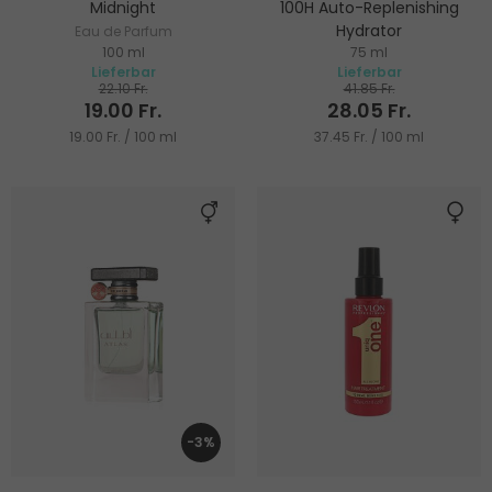
Midnight
100H Auto-Replenishing
Hydrator
Eau de Parfum
100 ml
75 ml
Feuchtigkeitsspendende Gel-
Lieferbar
Lieferbar
Creme
22.10 Fr.
41.85 Fr.
19.00 Fr.
28.05 Fr.
19.00 Fr. / 100 ml
37.45 Fr. / 100 ml
-3%