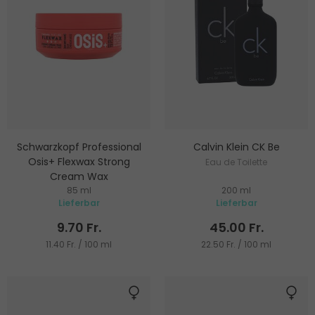
Schwarzkopf Professional
Calvin Klein CK Be
Osis+ Flexwax Strong
Eau de Toilette
Cream Wax
85 ml
200 ml
Haarwachs für starke
Lieferbar
Lieferbar
Fixierung
9.70 Fr.
45.00 Fr.
11.40 Fr. / 100 ml
22.50 Fr. / 100 ml