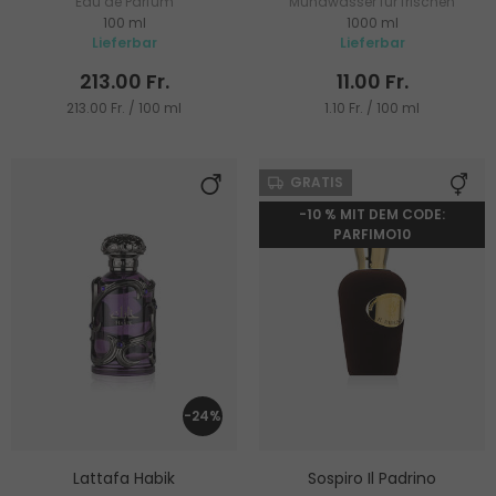
Eau de Parfum
Mundwasser für frischen
100 ml
1000 ml
Atem
Lieferbar
Lieferbar
213.00 Fr.
11.00 Fr.
213.00 Fr. / 100 ml
1.10 Fr. / 100 ml
GRATIS
-10 % MIT DEM CODE:
PARFIMO10
-24%
Lattafa Habik
Sospiro Il Padrino