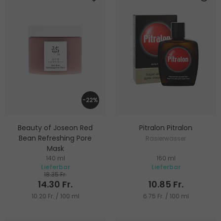
-22%
Beauty of Joseon Red
Pitralon Pitralon
Bean Refreshing Pore
Rasierwasser
Mask
140 ml
160 ml
Gesichtsmaske für Absorption
Lieferbar
Lieferbar
von überschüssigem Talg,
18.35 Fr.
sanftes Peeling und
14.30 Fr.
10.85 Fr.
Porenreinigung
10.20 Fr. / 100 ml
6.75 Fr. / 100 ml