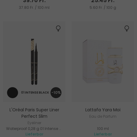
39.70 Fr.
25.45 Fr.
37.80 Fr. / 100 ml
5.60 Fr. / 100 g
-10%
01 INTENSE BLACK
L'Oréal Paris Super Liner
Lattafa Yara Moi
Perfect Slim
Eau de Parfum
Eyeliner
Waterproof 0,28 g 01 Intense Black
100 ml
Lieferbar
Lieferbar