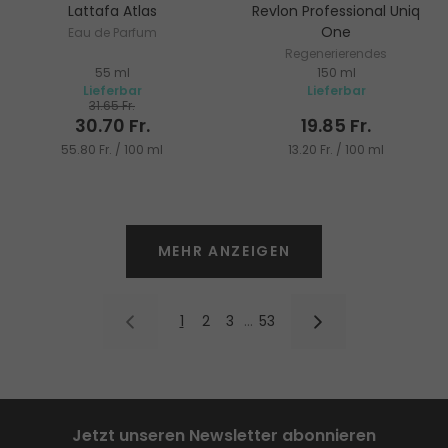
Lattafa Atlas
Revlon Professional Uniq
One
Eau de Parfum
Regenerierendes
55 ml
150 ml
Haarpflegespray ohne
Lieferbar
Lieferbar
Ausspülen
31.65 Fr.
30.70 Fr.
19.85 Fr.
55.80 Fr. / 100 ml
13.20 Fr. / 100 ml
MEHR ANZEIGEN
1
2
3
…
53
Jetzt unseren Newsletter abonnieren