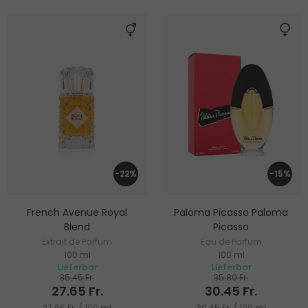
-22%
-15%
French Avenue Royal
Paloma Picasso Paloma
Blend
Picasso
Extrait de Parfum
Eau de Parfum
100 ml
100 ml
Lieferbar
Lieferbar
35.45 Fr.
35.80 Fr.
27.65 Fr.
30.45 Fr.
27.65 Fr. / 100 ml
30.45 Fr. / 100 ml