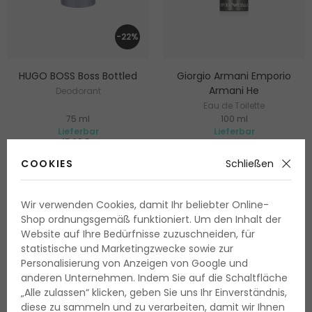
-22%
HUGO BOSS Boss Bottled
Giorgio Armani Emporio
Armani He
Deodorant
Eau de Toilette
75 ml
100 ml
Lieferbar
Lieferbar
15.30 Fr.
11.95 Fr.
80.90 Fr.
COOKIES
Schließen
15.95 Fr. / 100 ml
80.90 Fr. / 100 ml
Wir verwenden Cookies, damit Ihr beliebter Online-
Shop ordnungsgemäß funktioniert. Um den Inhalt der
Website auf Ihre Bedürfnisse zuzuschneiden, für
statistische und Marketingzwecke sowie zur
Personalisierung von Anzeigen von Google und
anderen Unternehmen. Indem Sie auf die Schaltfläche
„Alle zulassen“ klicken, geben Sie uns Ihr Einverständnis,
diese zu sammeln und zu verarbeiten, damit wir Ihnen