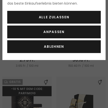
das beste Einkaufserlebnis bieten können.
ALLE ZULASSEN
ANPASSEN
Eau Jeune L'Échappée
Driclor Antiperspirant
Belle
Antiperspirant gegen
Eau de Toilette
übermässiges Schwitzen
ABLEHNEN
75 ml Tester
20 ml
Lieferbar
Lieferbar
2.75 Fr.
30.10 Fr.
3.65 Fr. / 100 ml
150.40 Fr. / 100 ml
GRATIS
-10 % MIT DEM CODE:
PARFIMO10