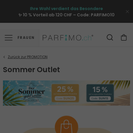
Ihre Wahl verdient das Besondere
✨ 10 % Vorteil ab 120 CHF – Code:
PARFIMO10
FRAUEN
Sommer Outlet