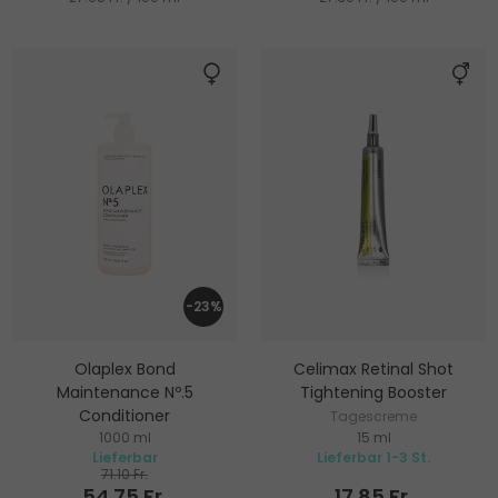
-23%
Olaplex Bond
Celimax Retinal Shot
Maintenance Nº.5
Tightening Booster
Conditioner
Tagescreme
1000 ml
15 ml
Regenerierender Conditioner
Lieferbar
Lieferbar 1-3 St.
für alle Haartypen
71.10 Fr.
54.75 Fr.
17.85 Fr.