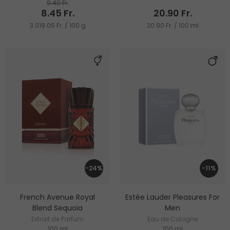
9.40 Fr.
8.45 Fr.
20.90 Fr.
3 019.05 Fr. / 100 g
20.90 Fr. / 100 ml
-24%
-11%
French Avenue Royal
Estée Lauder Pleasures For
Blend Sequoia
Men
Extrait de Parfum
Eau de Cologne
100 ml
100 ml