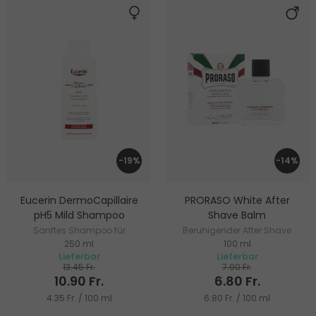
-19%
-14%
Eucerin DermoCapillaire
PRORASO White After
pH5 Mild Shampoo
Shave Balm
Sanftes Shampoo für
Beruhigender After Shave
250 ml
100 ml
empfindliche Kopfhaut
Balsam
Lieferbar
Lieferbar
13.45 Fr.
7.90 Fr.
10.90 Fr.
6.80 Fr.
4.35 Fr. / 100 ml
6.80 Fr. / 100 ml