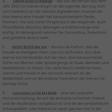
4.
Lanvin Éclat D’Arpege
– das Eau de Parfum aus dem
Jahr 2002 für Damen knüpft an die Legende, den sog. Duft
von Frankreich an. Mit welchen Ingredienzien machen Sie
Ihrer Mama eine Freude? Mit berauschendem Flieder,
frischem Tee und satter Pfingstrose in der Hauptrolle. Auch
Pfirsichblüte, Moschus, Blauregen und Bitterorange sind
kräftig. Im Hintergrund nehmen Sie Osmanthus, Zedernholz
und göttliche Ambra wahr.
5.
HUGO BOSS Ma Vie
– das Eau de Parfum, das die
Freude an Kleinigkeit feiert und uns auffordert, sich über
warme Sonnenstrahlen auf der Haut, über berauschende
Düfte von Blumen oder Spaziergänge an lauen Abenden und
Meditationen zu freuen. Der zarte Hauch niedlicher Rose,
Jasmin und Freesie in der Herznote erinnern an die
Weiblichkeit und an die endlose Faszination der Damen für
blumige Düfte.
6.
Lancome La Vie Est Belle
- eine sehr populäre
Parfumschöpfung, die auf die einfache Schönheit, Freiheit
und die Glücksvision aufgebaut ist und die die sympathische
Schauspielerin Julie Roberts ins Leben gerufen hat. In der