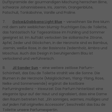
Duftpyramide der gourmandigen Mischung herrschen Birne,
schwarze Johannisbeere, Iris, Jasmin, Orangenblüte,
Patschuli, Tonkabohne, Vanille und Praline.
7.
Dolce&Gabbana Light Blue
– verwöhnen Sie Ihre Mum
mit dem sehr weiblichen blumig-fruchtigen Eau de Toilette,
das fantastisch für Tagesanlässe im Frühling und Sommer
geeignet ist. Im Auftakt verlocken Sie sizilianische Zitrone,
Apfel, Zeder und Glöckchen, in der Herznote sind es Bambus,
Jasmin, weiße Rose, in der Basisnote Zedernholz, Ambra und
Moschus. Auch das Design in beruhigendem Blau ist
verlockend und verführerisch.
8.
Jil Sander Sun
– eine weitere zeitlose Parfum-
Schönheit, das Eau de Toilette strahlt wie die Sonne. Die
Blumen in der Herznote (Maiglöckchen, Ylang-Ylang, Rose,
Nelke und Sonnenwende) ergänzt die kostbare
Parfumingredienz – Iriswurzel. Das Parfum hinterlässt eine
elegante Spur auf der Haut und signalisiert, dass eine Dame
den Raum betreten hat. „
Ein sonniges, warmes, müßiges und
auf jeden Fall originelles Accessoire
“, beschreibt das Eau de
Toilette unsere Parfumexpertin.