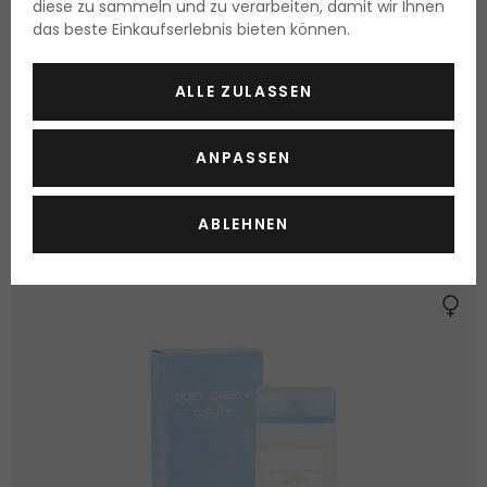
diese zu sammeln und zu verarbeiten, damit wir Ihnen
das beste Einkaufserlebnis bieten können.
Paco Rabanne Lady Million
ALLE ZULASSEN
Eau de Parfum
30 ml
ANPASSEN
Lieferbar
46.20 Fr.
ABLEHNEN
154.05 Fr. / 100 ml