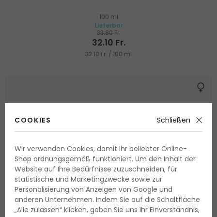
100 ml
Lieferbar
33.80 Fr.
32.10 Fr.
32.10 Fr. / 100 ml
COOKIES
Schließen
Wir verwenden Cookies, damit Ihr beliebter Online-
Shop ordnungsgemäß funktioniert. Um den Inhalt der
Website auf Ihre Bedürfnisse zuzuschneiden, für
statistische und Marketingzwecke sowie zur
Personalisierung von Anzeigen von Google und
anderen Unternehmen. Indem Sie auf die Schaltfläche
„Alle zulassen“ klicken, geben Sie uns Ihr Einverständnis,