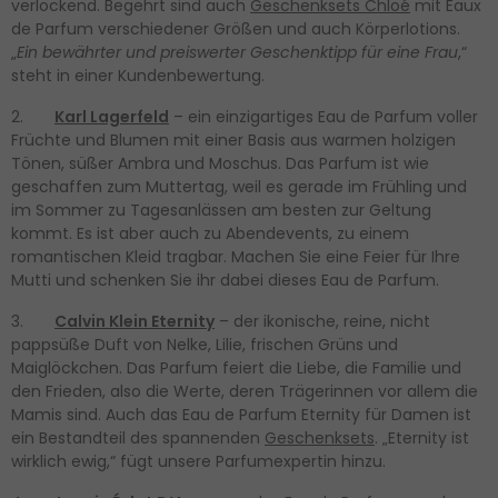
verlockend. Begehrt sind auch
Geschenksets Chloé
mit Eaux
de Parfum verschiedener Größen und auch Körperlotions.
„
Ein bewährter und preiswerter Geschenktipp für eine Frau
,“
steht in einer Kundenbewertung.
2.
Karl Lagerfeld
– ein einzigartiges Eau de Parfum voller
Früchte und Blumen mit einer Basis aus warmen holzigen
Tönen, süßer Ambra und Moschus. Das Parfum ist wie
geschaffen zum Muttertag, weil es gerade im Frühling und
im Sommer zu Tagesanlässen am besten zur Geltung
kommt. Es ist aber auch zu Abendevents, zu einem
romantischen Kleid tragbar. Machen Sie eine Feier für Ihre
Mutti und schenken Sie ihr dabei dieses Eau de Parfum.
3.
Calvin Klein Eternity
– der ikonische, reine, nicht
pappsüße Duft von Nelke, Lilie, frischen Grüns und
Maiglöckchen. Das Parfum feiert die Liebe, die Familie und
den Frieden, also die Werte, deren Trägerinnen vor allem die
Mamis sind. Auch das Eau de Parfum Eternity für Damen ist
ein Bestandteil des spannenden
Geschenksets
. „Eternity ist
wirklich ewig,“ fügt unsere Parfumexpertin hinzu.