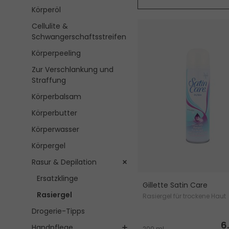
Körperöl
Cellulite &
Schwangerschaftsstreifen
Körperpeeling
Zur Verschlankung und
Straffung
Körperbalsam
Körperbutter
Körperwasser
Körpergel
Rasur & Depilation
Ersatzklinge
Gillette Satin Care
Rasiergel
Rasiergel für trockene Haut
Drogerie-Tipps
6
Handpflege
200 ml