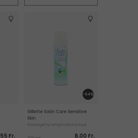
-54%
Gillette Satin Care Sensitive
Skin
Rasiergel für empfindliche Haut
.55 Fr.
8.00 Fr.
200 ml