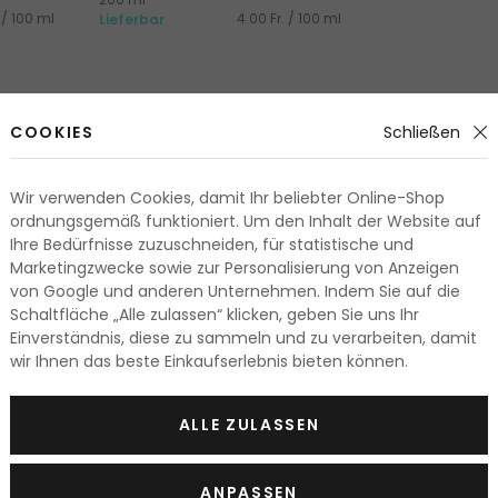
. / 100 ml
4.00 Fr. / 100 ml
Lieferbar
COOKIES
Schließen
 Haut für eine
problemlose Nassrasur
mit Feuchtigkeit ver
Wir verwenden Cookies, damit Ihr beliebter Online-Shop
ordnungsgemäß funktioniert. Um den Inhalt der Website auf
der Rasierer besser und die Haut wird während der Rasur vo
Ihre Bedürfnisse zuzuschneiden, für statistische und
rühmten Weltmarken enthalten gewählte
feuchtigkeitspend
Marketingzwecke sowie zur Personalisierung von Anzeigen
ruhigt, geschmeidig und entspannt sein wird.
von Google und anderen Unternehmen. Indem Sie auf die
Schaltfläche „Alle zulassen“ klicken, geben Sie uns Ihr
rgel wird Ihnen am besten passen?
Einverständnis, diese zu sammeln und zu verarbeiten, damit
wir Ihnen das beste Einkaufserlebnis bieten können.
ahrungen der Anwendern inspirieren und schauen Sie sich d
änner sowie für Frauen
kaufen. Unter den Anwendern sind s
ALLE ZULASSEN
ique. Beliebt sind auch Rasiergels
für empfindliche Haut
, oh
ANPASSEN