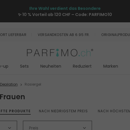
Ihre Wahl verdient das Besondere
✨ 10 % Vorteil ab 120 CHF – Code:
PARFIMO10
ORT LIEFERBAR
VERSANDKOSTEN AB 6.95 FR.
ORIGINALPRODU
e-up
Sets
Neuheiten
Reduziert
Marken
Depilation
Rasiergel
 Frauen
UFTE PRODUKTE
NACH NIEDRIGSTEM PREIS
NACH HÖCHSTEM
Preis