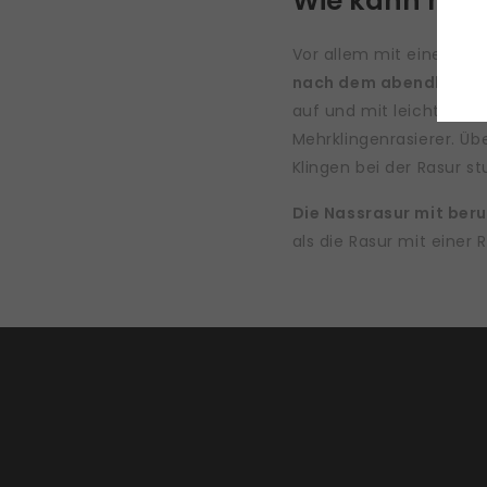
Wie kann man
Vor allem mit einem
Ra
nach dem abendlichen
auf und mit leichten 
Mehrklingenrasierer. Übe
Klingen bei der Rasur st
Die Nassrasur mit ber
als die Rasur mit einer