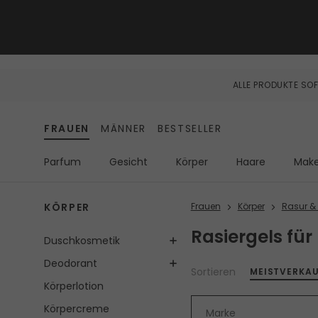
ALLE PRODUKTE SOF
FRAUEN
MÄNNER
BESTSELLER
Parfum
Gesicht
Körper
Haare
Mak
KÖRPER
Frauen
Körper
Rasur & 
Rasiergels für
Duschkosmetik
Deodorant
Sortieren
MEISTVERKA
Körperlotion
Körpercreme
Marke