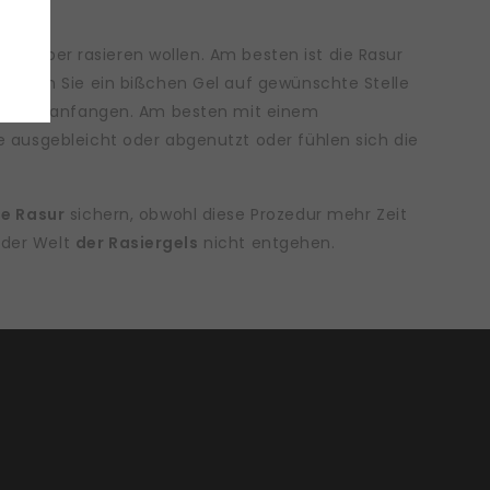
em Körper rasieren wollen. Am besten ist die Rasur
 Tragen Sie ein bißchen Gel auf gewünschte Stelle
r Rasur anfangen. Am besten mit einem
sie ausgebleicht oder abgenutzt oder fühlen sich die
se Rasur
sichern, obwohl diese Prozedur mehr Zeit
n der Welt
der Rasiergels
nicht entgehen.