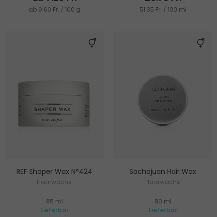
ab 9.60 Fr. / 100 g
51.35 Fr. / 100 ml
REF Shaper Wax N°424
Sachajuan Hair Wax
Haarwachs
Haarwachs
85 ml
80 ml
Lieferbar
Lieferbar