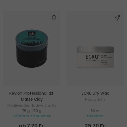
Revlon Professional d:fi
ECRU Dry Wax
Matte Clay
Haarwachs
Mattierendes Haarwachs für
75 g
|
150 g
50 ml
starke Fixierung
Lieferbar 2 Varianten
Lieferbar
ab 7.20 Fr.
25.70 Fr.