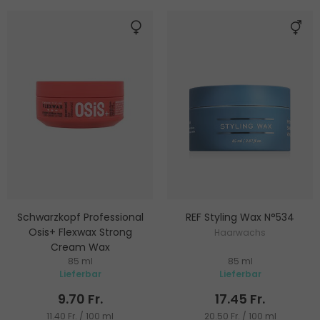
Schwarzkopf Professional
REF Styling Wax N°534
Osis+ Flexwax Strong
Haarwachs
Cream Wax
85 ml
85 ml
Haarwachs für starke
Lieferbar
Lieferbar
Fixierung
9.70 Fr.
17.45 Fr.
11.40 Fr. / 100 ml
20.50 Fr. / 100 ml