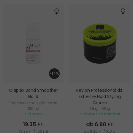
-14%
Olaplex Bond Smoother
Revlon Professional d:fi
No. 6
Extreme Hold Styling
Cream
Regenerierende, glättende
100 ml
75 g
|
150 g
Haarcreme
Styling-Creme für extra starke
Lieferbar
Lieferbar 2 Varianten
Fixierung
19.35 Fr.
ab 6.90 Fr.
19.35 Fr. / 100 ml
ab 9.20 Fr. / 100 g