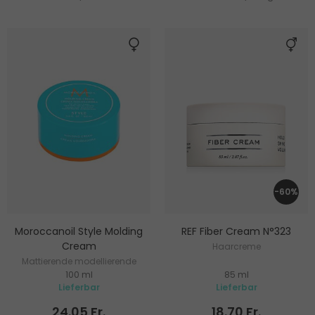
-60%
Moroccanoil Style Molding
REF Fiber Cream N°323
Cream
Haarcreme
Mattierende modellierende
100 ml
85 ml
Haarcreme
Lieferbar
Lieferbar
24.05 Fr.
18.70 Fr.