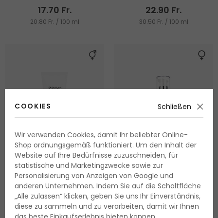
17.70 Fr.
22.90 Fr.
20.80 Fr. / 100 ml
30.50 Fr. / 100 ml
COOKIES
Schließen
Wir verwenden Cookies, damit Ihr beliebter Online-
Shop ordnungsgemäß funktioniert. Um den Inhalt der
Website auf Ihre Bedürfnisse zuzuschneiden, für
statistische und Marketingzwecke sowie zur
Personalisierung von Anzeigen von Google und
Sachajuan Styling Cream
ALFAPARF MILANO Semi Di
anderen Unternehmen. Indem Sie auf die Schaltfläche
Lino Reconstruction Anti-
Stylingcreme für weiches &
„Alle zulassen“ klicken, geben Sie uns Ihr Einverständnis,
Damage Cream
glanzvolles Haar
diese zu sammeln und zu verarbeiten, damit wir Ihnen
125 ml
125 ml
Haarcreme
das beste Einkaufserlebnis bieten können.