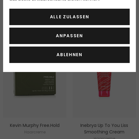
Lieferbar
Lieferbar
24.90 Fr.
18.90 Fr.
ALLE ZULASSEN
19.90 Fr. / 100 ml
15.10 Fr. / 100 ml
ANPASSEN
ABLEHNEN
Kevin Murphy Free.Hold
Inebrya Up To You Liss
Smoothing Cream
Haarcreme
Haarcreme