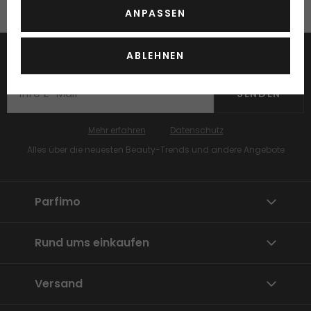
ANPASSEN
ABLEHNEN
Jetzt unseren Newsletter abonnieren
SENDEN
Mehr erfahren
Datenschutz
Alles über die neuesten Beauty-Trends und andere Angebote
Parfimo
Rund ums einkaufen
Versand