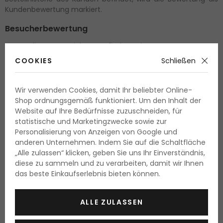
Kundenbewertung markiert.
Besucherbewertung
Unter dieser Bezeichnung finden Sie Bewertungen von
Kunden, die wir nicht sicher Verifizieren können und deren
COOKIES
Schließen
Erfahrung mit dem Produkt, sich nicht mit einer in unserem
E-Shop tätigten Bestellung verbinden lässt. Solche
Bewertungen werden als Besucherbewertungen markiert.
Wir verwenden Cookies, damit Ihr beliebter Online-
Shop ordnungsgemäß funktioniert. Um den Inhalt der
Wir veröffentlichen alle Bewertungen unserer Kunden
Website auf Ihre Bedürfnisse zuzuschneiden, für
einschließlich der Herkunftsquelle bei der Besucher die
statistische und Marketingzwecke sowie zur
Bewertung hintelassen hat. Wortlaut solcher Bewertung wird
Personalisierung von Anzeigen von Google und
nicht geändert. Einzige Ausnahme bilden Bewertungen mit
anderen Unternehmen. Indem Sie auf die Schaltfläche
vulgären Ausdrucken, diese werden nicht veröffentlich.
„Alle zulassen“ klicken, geben Sie uns Ihr Einverständnis,
diese zu sammeln und zu verarbeiten, damit wir Ihnen
Die Authentizität der Bewertung wird seit Mai 2022
das beste Einkaufserlebnis bieten können.
überprüft und markiert. Auf die früher veröffentlichten
Bewertungen bezieht sich diese Regel nicht und wir
können die Herkunft der hinterlassenen Bewertungen
ALLE ZULASSEN
nicht garantieren.