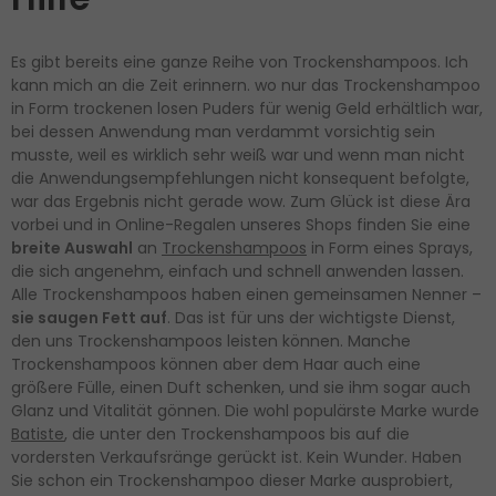
Es gibt bereits eine ganze Reihe von Trockenshampoos. Ich
kann mich an die Zeit erinnern. wo nur das Trockenshampoo
in Form trockenen losen Puders für wenig Geld erhältlich war,
bei dessen Anwendung man verdammt vorsichtig sein
musste, weil es wirklich sehr weiß war und wenn man nicht
die Anwendungsempfehlungen nicht konsequent befolgte,
war das Ergebnis nicht gerade wow. Zum Glück ist diese Ära
vorbei und in Online-Regalen unseres Shops finden Sie eine
breite Auswahl
an
Trockenshampoos
in Form eines Sprays,
die sich angenehm, einfach und schnell anwenden lassen.
Alle Trockenshampoos haben einen gemeinsamen Nenner –
sie saugen Fett auf
. Das ist für uns der wichtigste Dienst,
den uns Trockenshampoos leisten können. Manche
Trockenshampoos können aber dem Haar auch eine
größere Fülle, einen Duft schenken, und sie ihm sogar auch
Glanz und Vitalität gönnen. Die wohl populärste Marke wurde
Batiste
, die unter den Trockenshampoos bis auf die
vordersten Verkaufsränge gerückt ist. Kein Wunder. Haben
Sie schon ein Trockenshampoo dieser Marke ausprobiert,