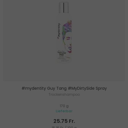
#mydentity Guy Tang #MyDirtySide Spray
Trockenshampoo
170 g
Lieferbar
25.75 Fr.
15.15 Fr. / 100 g