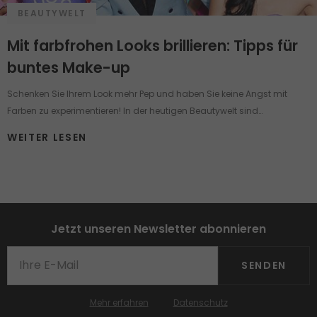
BEAUTYWELT
Mit farbfrohen Looks brillieren: Tipps für
buntes Make-up
Schenken Sie Ihrem Look mehr Pep und haben Sie keine Angst mit
Farben zu experimentieren! In der heutigen Beautywelt sind
verschiedene Make-up Looks eine Art von Fashionstatement und
WEITER LESEN
bieten zugleich die Möglichkeit, die Schönheit zu betonen, die
Persönlichkeit, den eigenen Selbstwert und die Kreativität zum
Ausdruck zu bringen. Egal ob ein unerfahrenes Küken oder ein smarter
Make-up Artist im folgenden Artikel finden Sie einfache Schmink-
Tipps, effektvolle Techniken zum Nachmachen und Produkte, die Ihre
Jetzt unseren Newsletter abonnieren
Haut zum Strahlen bringen und zugleich pflegen. Machen Sie sich auf
peppige Make-up-Challenges und verspielten Farbrausch bereit!
SENDEN
Mehr erfahren
Datenschutz