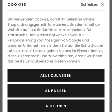
COOKIES
Schließen
Batiste Blush
Wir verwenden Cookies, damit Ihr beliebter Online-
Trockenshampoo mit Blumenduft
Shop ordnungsgemäß funktioniert. Um den Inhalt der
Website auf Ihre Bedürfnisse zuzuschneiden, für
50 ml
statistische und Marketingzwecke sowie zur
Lieferbar
Personalisierung von Anzeigen von Google und
3.30 Fr.
anderen Unternehmen. Indem Sie auf die Schaltfläche
„Alle zulassen“ klicken, geben Sie uns Ihr Einverständnis,
6.60 Fr. / 100 ml
diese zu sammeln und zu verarbeiten, damit wir Ihnen
das beste Einkaufserlebnis bieten können.
ALLE ZULASSEN
ANPASSEN
ABLEHNEN