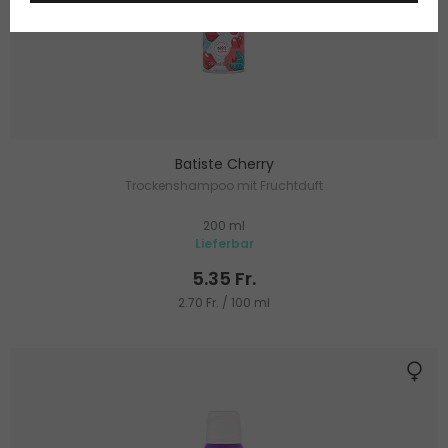
Batiste Cherry
Trockenshampoo mit Fruchtduft
200 ml
Lieferbar
5.35 Fr.
2.70 Fr. / 100 ml