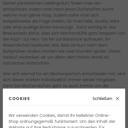
Seinen persönlichen Lieblingsduft findet man am
einfachsten, indem man nach jenen Duftstoffen sucht,
welche man gerne mag. Zudem sollte man sich
beispielsweise die Frage stellen, ob man helle, dunkle, klare
oder eher pudrige Noten bevorzugt. Ganz wichtig ist das
Bewusstsein dafür, dass sich
Nischendüfte
ganz langsam von
der Kopf- zur Herz- bis hin zur Basisnote aufbauen. Im
Wesentlichen bedeutet das, dass sie kurz nach dem
Aufsprühen anders riechen wie zwei Stunden später. Dieser
Verlauf verdanken wir vor allem dem hohen Anteil an
natürlichen Rohstoffen.
Wer sich einmal für ein Nischenparfum entschieden hat, wird
sich dieser starken Individualität immer wieder hingeben.
Denn bei Nischendüften geht es auch immer um die
Künstler und Gründer hinter dem Duft. Und so wie der
Endverbraucher, haben auch diese Menschen eine Vision
COOKIES
Schließen
sowie Bilder und Ideen. Bei Nischenparfums geht es um
Emotionen, Liebe sowie Gedanken und wie wir dies alles in
Wir verwenden Cookies, damit Ihr beliebter Online-
einem Duft ausdrücken können. Und deswegen ist ein
Shop ordnungsgemäß funktioniert. Um den Inhalt der
Nischenduft
nicht einfach nur ein Parfum, sondern eine
Website auf Ihre Bedürfnisse zuzuschneiden, für
Herzensangelegenheit!