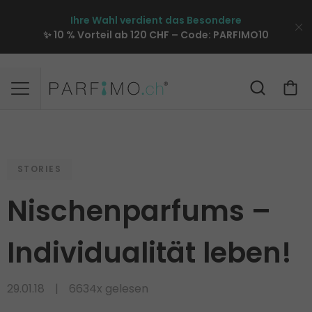
Ihre Wahl verdient das Besondere
✨ 10 % Vorteil ab 120 CHF – Code:
PARFIMO10
STORIES
Nischenparfums –
Individualität leben!
29.01.18
6634x gelesen