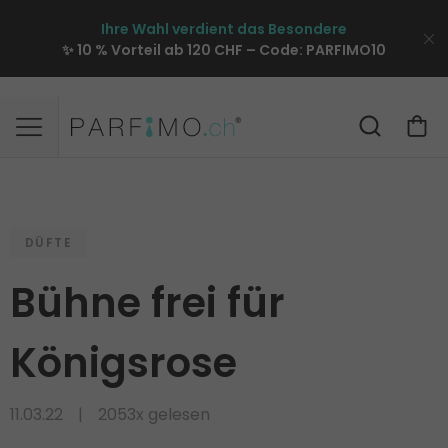
Ihre Wahl verdient das Besondere
✨ 10 % Vorteil ab 120 CHF – Code:
PARFIMO10
DÜFTE
Bühne frei für
Königsrose
11.03.22
2053x gelesen