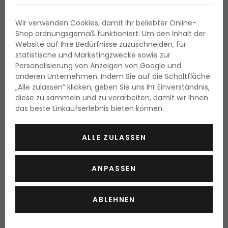
Das
Eau de Toilette
ist eine absolut perfekte Wahl für
Sportler
. Strotzt Ihr Mann vor Energie, gönnen Sie ihm ein
Wir verwenden Cookies, damit Ihr beliebter Online-
maskulines Accessoire, das sich mit kräftigen und holzigen
Shop ordnungsgemäß funktioniert. Um den Inhalt der
Akkorden im Kontrast zur Explosion der würzigen Frische des
Website auf Ihre Bedürfnisse zuzuschneiden, für
Basilikums und des Pfeffers auszeichnet.
statistische und Marketingzwecke sowie zur
Hugo Boss Boss Bottled
Personalisierung von Anzeigen von Google und
anderen Unternehmen. Indem Sie auf die Schaltfläche
„Alle zulassen“ klicken, geben Sie uns Ihr Einverständnis,
Ist Ihr Mann eher ein
Elegant
? Das holzig pikante
diese zu sammeln und zu verarbeiten, damit wir Ihnen
Herrenparfum
ist eine luxuriöse Wahl für den modernen
das beste Einkaufserlebnis bieten können.
Gentleman, der selbstbewusst ist und Charisma
kilometerweit ausstrahlt.
ALLE ZULASSEN
Dolce&Gabanna Light Blue Eau
Intense
ANPASSEN
Für den Mann, der frische und zugleich interessante
Kompositionen liebt, wird
dieses einzigartige Parfum
eine
ABLEHNEN
ideale Wahl sein. Es ist wie maßgeschneidert für
moderne,
selbstbewusste
Männer, die dem sonnenverwöhnten