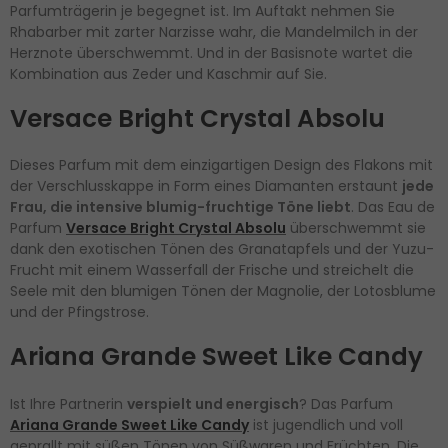
Parfumträgerin je begegnet ist. Im Auftakt nehmen Sie
Rhabarber mit zarter Narzisse wahr, die Mandelmilch in der
Herznote überschwemmt. Und in der Basisnote wartet die
Kombination aus Zeder und Kaschmir auf Sie.
Versace Bright Crystal Absolu
Dieses Parfum mit dem einzigartigen Design des Flakons mit
der Verschlusskappe in Form eines Diamanten erstaunt
jede
Frau, die intensive blumig-fruchtige Töne liebt
. Das Eau de
Parfum
Versace Bright Crystal Absolu
überschwemmt sie
dank den exotischen Tönen des Granatapfels und der Yuzu-
Frucht mit einem Wasserfall der Frische und streichelt die
Seele mit den blumigen Tönen der Magnolie, der Lotosblume
und der Pfingstrose.
Ariana Grande Sweet Like Candy
Ist Ihre Partnerin
verspielt und energisch
? Das Parfum
Ariana Grande Sweet Like Candy
ist jugendlich und voll
geprallt mit süßen Tönen von Süßwaren und Früchten. Die