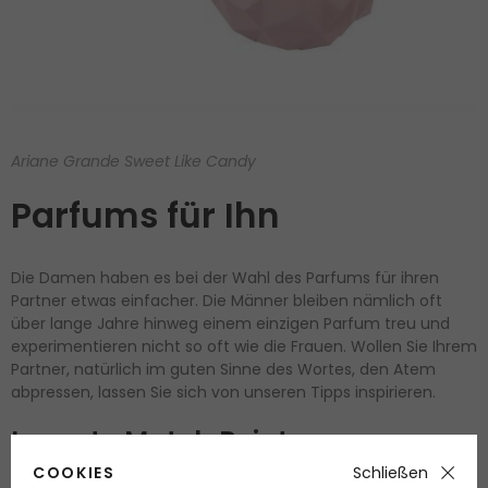
Ariane Grande Sweet Like Candy
Parfums für Ihn
Die Damen haben es bei der Wahl des Parfums für ihren
Partner etwas einfacher. Die Männer bleiben nämlich oft
über lange Jahre hinweg einem einzigen Parfum treu und
experimentieren nicht so oft wie die Frauen. Wollen Sie Ihrem
Partner, natürlich im guten Sinne des Wortes, den Atem
abpressen, lassen Sie sich von unseren Tipps inspirieren.
Lacoste Match Point
COOKIES
Schließen