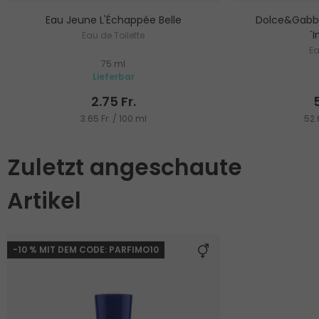
Eau Jeune L'Échappée Belle
Dolce&Gabb
´
Eau de Toilette
Ea
75 ml
Lieferbar
2.75 Fr.
3.65 Fr. / 100 ml
52.
Zuletzt angeschaute
Artikel
-10 % MIT DEM CODE: PARFIMO10