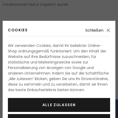
mediterranen Natur inspiriert wurde.
COOKIES
Schließen
Wir verwenden Cookies, damit Ihr beliebter Online-
WEITERE PRODUKTE AUS DER REIHE
Shop ordnungsgemäß funktioniert. Um den Inhalt der
Acqua di Parma Blu
Website auf Ihre Bedürfnisse zuzuschneiden, für
statistische und Marketingzwecke sowie zur
Mediterraneo
Personalisierung von Anzeigen von Google und
anderen Unternehmen. Indem Sie auf die Schaltfläche
„Alle zulassen“ klicken, geben Sie uns Ihr Einverständnis,
diese zu sammeln und zu verarbeiten, damit wir Ihnen
das beste Einkaufserlebnis bieten können.
ALLE ZULASSEN