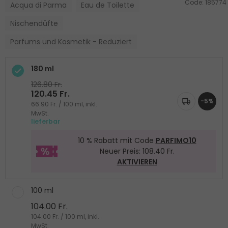
Code:
185774
Acqua di Parma
Eau de Toilette
Nischendüfte
Parfums und Kosmetik - Reduziert
180 ml
126.80 Fr.
120.45 Fr.
-5%
66.90 Fr. / 100 ml, inkl.
MwSt.
lieferbar
10 % Rabatt mit Code
PARFIMO10
Neuer Preis: 108.40 Fr.
AKTIVIEREN
100 ml
104.00 Fr.
104.00 Fr. / 100 ml, inkl.
MwSt.