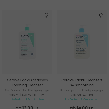
CeraVe Facial Cleansers
CeraVe Facial Cleansers
Foaming Cleanser
SA Smoothing
Schäumendes Reinigungsgel
Beruhigendes Reinigungsgel
236 ml
|
473 ml
|
1000 ml
236 ml
|
473 ml
für normale und fettige Haut
für trockene Haut
Lieferbar 3 Varianten
Lieferbar 2 Varianten
ab 13.00 Fr.
ab 14.00 Fr.