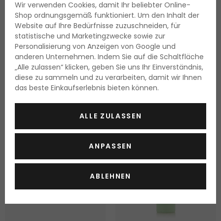
Wir verwenden Cookies, damit Ihr beliebter Online-
Shop ordnungsgemäß funktioniert. Um den Inhalt der
Website auf Ihre Bedürfnisse zuzuschneiden, für
COSRX Advanced Snail
COSRX Salicylic Acid Daily
statistische und Marketingzwecke sowie zur
Mucin Gel Cleanser
Gentle Cleanser
Personalisierung von Anzeigen von Google und
Reinigungsgel
Reinigungsgel
anderen Unternehmen. Indem Sie auf die Schaltfläche
150 ml
150 ml
„Alle zulassen“ klicken, geben Sie uns Ihr Einverständnis,
Lieferbar
Lieferbar
diese zu sammeln und zu verarbeiten, damit wir Ihnen
19.95 Fr.
10.85 Fr.
das beste Einkaufserlebnis bieten können.
13.30 Fr. / 100 ml
7.25 Fr. / 100 ml
ALLE ZULASSEN
ANPASSEN
ABLEHNEN