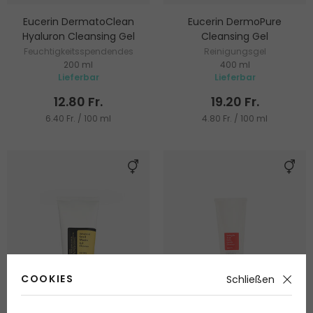
Eucerin DermatoClean
Eucerin DermoPure
Hyaluron Cleansing Gel
Cleansing Gel
Feuchtigkeitsspendendes
Reinigungsgel
200 ml
400 ml
Reinigungsgel
Lieferbar
Lieferbar
12.80 Fr.
19.20 Fr.
6.40 Fr. / 100 ml
4.80 Fr. / 100 ml
COOKIES
Schließen
-9%