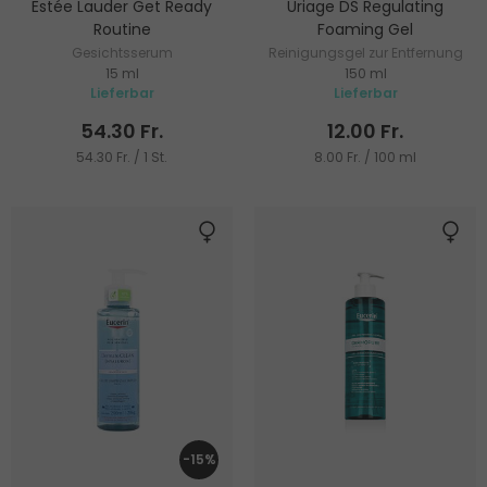
Estée Lauder Get Ready
Uriage DS Regulating
Routine
Foaming Gel
Gesichtsserum
Reinigungsgel zur Entfernung
15 ml
150 ml
von Schuppen und durch
Lieferbar
Lieferbar
Mikroorganismen
verursachten Hautreizungen
54.30 Fr.
12.00 Fr.
54.30 Fr. / 1 St.
8.00 Fr. / 100 ml
-15%