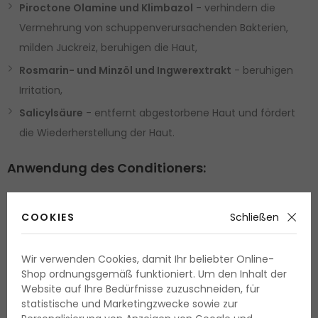
Piroctone Olamine und Klimbazol
- verhindern die
Vermehrung von schuppenverursachenden Bakterien,
milden Juckreiz, beruhigen die Haut,
Rosmarin- und Minzöl und Ingwerextrakt
- beruhigen
Irritation,
Salicylsäure
- entfernt abgestorbene Haut und fördert
die Wiederherstellung der Haut.
Anwendung des Conditioners:
Im frisch shampoonierten, handtuchtrockenen Haar
COOKIES
Schließen
verteilen. 1 bis 2 Minuten einwirken lassen und dann sorgfältig
spülen.
Wir verwenden Cookies, damit Ihr beliebter Online-
Nach Haartyp
Für alle Haartypen
Shop ordnungsgemäß funktioniert. Um den Inhalt der
Website auf Ihre Bedürfnisse zuzuschneiden, für
Vegan
Ja
statistische und Marketingzwecke sowie zur
Cruelty free
Ja