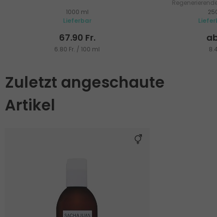
Regenerierende
1000 ml
25
blondes
Lieferbar
Liefe
67.90 Fr.
ab
6.80 Fr. / 100 ml
8.4
Zuletzt angeschaute
Artikel