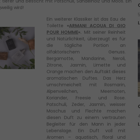
 tiefer und besticht mit Patschuli, Sandelholz und Moos. Ein
weilig wird!
Ein weiterer Klassiker ist das Eau de
Toilette
«
ARMANI ACQUA DI GIO
POUR HOMME
».
Mit seiner Reinheit
und Natürlichkeit, überzeugt es für
die tägliche Portion an
olfaktorischem Genuss.
Bergamotte, Mandarine, Neroli,
Zitrone, Jasmin, Limette und
Orange machen den Auftakt dieses
aromatischen Duftes. Das Herz
umschmeichelt mit Rosmarin,
Alpenveilchen, Meernoten,
Koriander, Freesie und Rose.
Patschuli, Zeder, Jasmin, weisser
Moschus und Flechte machen
diesen Duft zu einem vertrauten
Begleiter für den Mann in jeder
Lebenslage. Ein Duft voll mit
Aromen – aquatisch, floral und