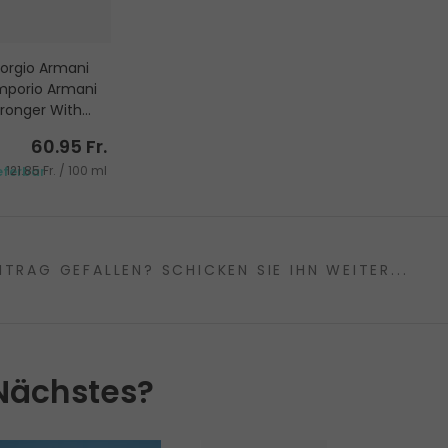
iorgio Armani
mporio Armani
tronger With
ou
u de Toilette
60.95 Fr.
 ml
121.85 Fr. / 100 ml
eferbar
ITRAG GEFALLEN? SCHICKEN SIE IHN WEITER...
Nächstes?