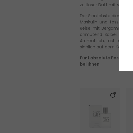
zeitloser Duft mit viel 
Der Sinnlichste dieses Se
Maskulin und fesselnd k
Reise mit Bergamotte, d
anmutend Salbei und Ro
Aromatisch, fast etwas w
sinnlich auf dem Körper.
Fünf absolute Bestselle
bei Ihnen.