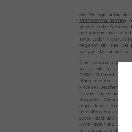
Der Würzige unter den 
STRONGER WITH YOU
».
K
gewagt in der Kopfnote.
und Ananas sowie Salbei
sowie Zeder in der Basis
begleitet. Ein Duft, de
aufregend, charmant und
Orientalisch und gewagt 
wird es mit dem Eau de T
CODE
».
Raffiniert und un
drängt sich der Duft unau
Mitte des Geschehens. B
Zitrone machen einen fri
Guajakholz, Olivenblüten 
präsentieren sich stark in
und leiten über zur Basis,
Leder, Tabak und Tonkab
Männlichkeit und unaufh
Verführung setzt. Ein wu