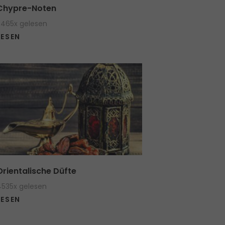
Chypre-Noten
5465x gelesen
LESEN
Orientalische Düfte
4535x gelesen
LESEN