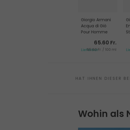
Giorgio Armani
G
Acqua di Giò
E
Pour Homme
S
Y
Eau de Toilette
Ea
65.60 Fr.
100 ml
50
65.60 Fr. / 100 ml
Lieferbar
Li
HAT IHNEN DIESER BE
Wohin als 