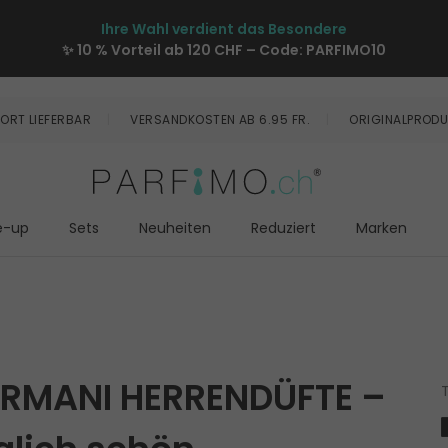
Ihre Wahl verdient das Besondere
✨ 10 % Vorteil ab 120 CHF – Code:
PARFIMO10
ORT LIEFERBAR
VERSANDKOSTEN AB 6.95 FR.
ORIGINALPRODU
e-up
Sets
Neuheiten
Reduziert
Marken
ARMANI HERRENDÜFTE –