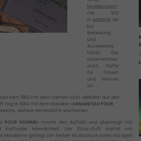
Modekonzern
mit Sitz
in
Mailand
. Ne
bst
Bekleidung
und
Accessoires,
bietet das
Unternehmen
auch Düfte
für Frauen
und Männer
an.
uses kam 1982 mit dem Damen-Duft «ARMANI» auf den
ft folgte 1984 mit dem Klassiker
«ARMANI EAU POUR
lreiche, weitere Herrendüfte erschienen.
AU POUR HOMME»
macht den Auftakt und überzeugt mit
 kraftvoller Männlichkeit. Der Zitrus-Duft startet mit
nd Mandarine gefolgt von herber Muskatnuss sowie würzigen