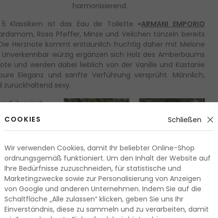
harmonisierend.
5 Klassikern ist das Eau de Toilette
«
ARMANI EMPORIO
ardamom, Rosa Pfeffer, Minze und Veilchen tänzeln bereits
 Die Herznote kommt erstaunlich fruchtig daher mit Melone
. Unverkennbar würzig ergänzen sich Holz des Amberbaums
note und werden dabei lieblich von der Vanille und Kastanie
r pure Eleganz und sanfte Verführung versprüht. Männlich,
 zurückhaltend sexy.
verführerisch
oilette
«
ARMANI
COOKIES
Schließen
widerstehlich
fhaltsam in die
ergamotte und
Wir verwenden Cookies, damit Ihr beliebter Online-Shop
schen Auftakt.
ordnungsgemäß funktioniert. Um den Inhalt der Website auf
und Sternanis
Ihre Bedürfnisse zuzuschneiden, für statistische und
 der Herznote
Marketingzwecke sowie zur Personalisierung von Anzeigen
 welche mit
von Google und anderen Unternehmen. Indem Sie auf die
ohnen auf pure
Schaltfläche „Alle zulassen“ klicken, geben Sie uns Ihr
altsame
Einverständnis, diese zu sammeln und zu verarbeiten, damit
nderschöner,