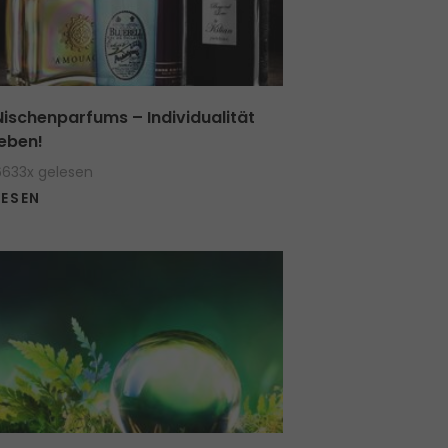
Nischenparfums – Individualität
leben!
6633x gelesen
LESEN