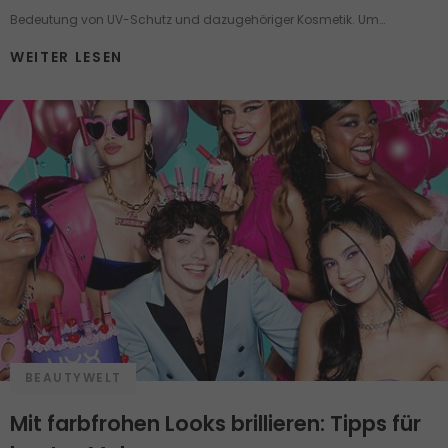
Bedeutung von UV-Schutz und dazugehöriger Kosmetik. Um
Sonnenschutz ranken sich viele Mythen und Pflegemärchen, die selbst
WEITER LESEN
einen gut informierten Menschen in Verwirrung bringen können.
Nehmen wir jetzt einige der häufigsten Behauptungen über die
Pflegeprodukte mit UV-Schutz unter die Lupe.
BEAUTYWELT
Mit farbfrohen Looks brillieren: Tipps für