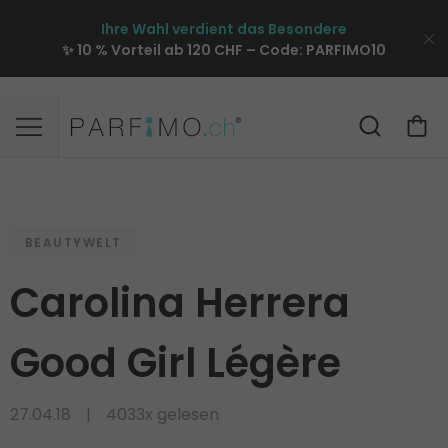
Ihre Wahl verdient das Besondere
✨ 10 % Vorteil ab 120 CHF – Code:
PARFIMO10
BEAUTYWELT
Carolina Herrera
Good Girl Légère
27.04.18
4033x gelesen