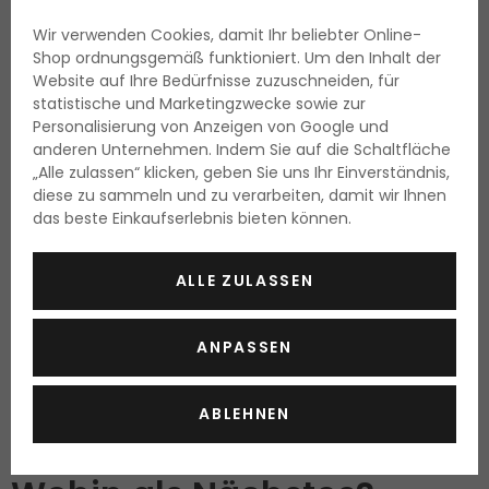
Carolina Herrera Good Girl
Wir verwenden Cookies, damit Ihr beliebter Online-
Shop ordnungsgemäß funktioniert. Um den Inhalt der
Eau de Parfum
Website auf Ihre Bedürfnisse zuzuschneiden, für
50 ml
statistische und Marketingzwecke sowie zur
Lieferbar
Personalisierung von Anzeigen von Google und
anderen Unternehmen. Indem Sie auf die Schaltfläche
78.65 Fr.
„Alle zulassen“ klicken, geben Sie uns Ihr Einverständnis,
157.30 Fr. / 100 ml
diese zu sammeln und zu verarbeiten, damit wir Ihnen
das beste Einkaufserlebnis bieten können.
ALLE ZULASSEN
HAT IHNEN DIESER BEITRAG GEFALLEN?
SCHICKEN SIE IHN WEITER...
ANPASSEN
ABLEHNEN