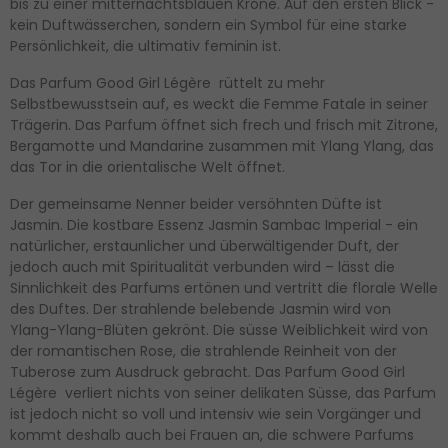
bis zu einer mitternachtsblauen Krone. Auf den ersten Blick -
kein Duftwässerchen, sondern ein Symbol für eine starke
Persönlichkeit, die ultimativ feminin ist.
Das Parfum Good Girl Légère rüttelt zu mehr
Selbstbewusstsein auf, es weckt die Femme Fatale in seiner
Trägerin. Das Parfum öffnet sich frech und frisch mit Zitrone,
Bergamotte und Mandarine zusammen mit Ylang Ylang, das
das Tor in die orientalische Welt öffnet.
Der gemeinsame Nenner beider versöhnten Düfte ist
Jasmin. Die kostbare Essenz Jasmin Sambac Imperial - ein
natürlicher, erstaunlicher und überwältigender Duft, der
jedoch auch mit Spiritualität verbunden wird – lässt die
Sinnlichkeit des Parfums ertönen und vertritt die florale Welle
des Duftes. Der strahlende belebende Jasmin wird von
Ylang-Ylang-Blüten gekrönt. Die süsse Weiblichkeit wird von
der romantischen Rose, die strahlende Reinheit von der
Tuberose zum Ausdruck gebracht. Das Parfum Good Girl
Légère verliert nichts von seiner delikaten Süsse, das Parfum
ist jedoch nicht so voll und intensiv wie sein Vorgänger und
kommt deshalb auch bei Frauen an, die schwere Parfums