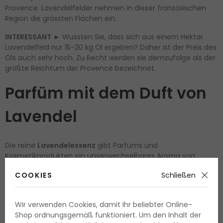
Provence. Lavendelfelder nehmen in dieser französischen
Region die grössten Flächen ein.
INTERESSANT
► Wussten Sie, dass sich aus einem Hektar
Lavendelfeld nur 15-20 kg Öl ergeben? Daher ist der Preis des
Öls auch sehr hoch. Zu Recht werden sie demzufolge als der
größte Reichtum der Provence bezeichnet.
Parfüm mit dem Duft von
Lavendel
Die reine
Lavendelessenz
gibt Parfüms und
Kosmetikprodukten ein unverwechselbares Aroma von
berauschender Tiefe. Ihr Aroma beruhigt den Geist und das
COOKIES
Schließen
Hinzufügen von Lavendelöl in ein heißes Bad hilft perfekt den
gesamten Körper zu entspannen.
Wir verwenden Cookies, damit Ihr beliebter Online-
Am häufigsten wird es in den Kompositionen der Herrendüfte
Shop ordnungsgemäß funktioniert. Um den Inhalt der
verwendet, aber es gibt natürlich auch Lavendeldüfte, die